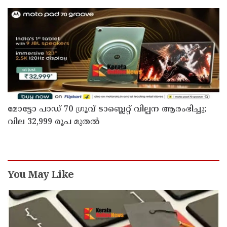
മോട്ടോ പാഡ് 70 ഗ്രൂവ് ടാബ്ലെറ്റ് വില്പന ആരംഭിച്ചു;
വില 32,999 രൂപ മുതൽ
You May Like