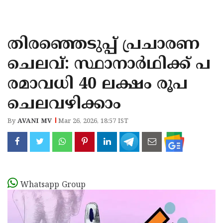
KOZHIKODE
WAYANAD
തിരഞ്ഞെടുപ്പ് പ്രചാരണ
KANNUR
ചെലവ്: സ്ഥാനാർഥിക്ക് പ
KASARAGOD
രമാവധി 40 ലക്ഷം രൂപ
ചെലവഴിക്കാം
By
AVANI MV
Mar 26, 2026, 18:57 IST
Whatsapp Group