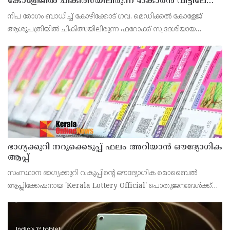
കോളേജിൽ ചികിത്സയിലിരുന്ന 43കാരൻ വീട്ടിലേക്ക്
മടങ്ങി
നിപ രോഗം ബാധിച്ച് കോഴിക്കോട് ഗവ. മെഡിക്കൽ കോളേജ്
ആശുപത്രിയിൽ ചികിത്സയിലിരുന്ന ഫറോക്ക് സ്വദേശിയായ
43കാരനെ ഡിസ്ചാർജ് ചെയ്തു.
ഭാഗ്യക്കുറി നറുക്കെടുപ്പ് ഫലം അറിയാൻ ഔദ്യോഗിക
ആപ്പ്
സംസ്ഥാന ഭാഗ്യക്കുറി വകുപ്പിന്റെ ഔദ്യോഗിക മൊബൈൽ
ആപ്ലിക്കേഷനായ 'Kerala Lottery Official' പൊതുജനങ്ങൾക്ക്
ലഭ്യമാണെന്ന് കേരള സംസ്ഥാന ഭാഗ്യക്കുറി വകുപ്പ് ഡയറക്ടർ
അഞ്ജു കെ എസ് അറിയിച്ചു.