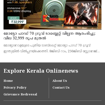
മോട്ടോ പാഡ് 70 ഗ്രൂവ് ടാബ്ലെറ്റ് വില്പന ആരംഭിച്ചു;
വില 32,999 രൂപ മുതൽ
മോട്ടോറോളയുടെ പുതിയ ടാബ്‌ലെറ്റ് മോട്ടോ പാഡ് 70 ഗ്രൂവ്
ഇന്ത്യയിൽ വിൽപ്പനയ്‌ക്കെത്തി. 8ജിബി റാം, 256ജിബി സ്റ്റോറേജ്
പതിപ്പിന് 36,999 രൂപയാണ് ലോഞ്ച് വില. ബാങ്ക് ഓഫറുകൾ
ഉൾപ്പെടെ 32,999 രൂപയാണ് ഫലപ്രദമായ
Explore Kerala Onlinenews
Home
About Us
Privacy Policy
Contact Us
Grievance Redressal