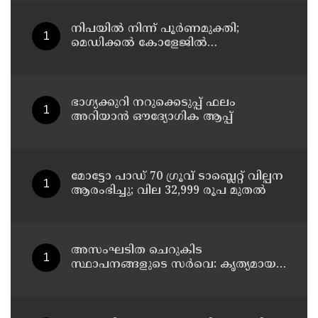
നിപയിൽ നിന്ന് പൂർണമുക്തി;
മെഡിക്കൽ കോളേജിൽ
ചികിത്സയിലിരുന്ന 43കാരൻ
വീട്ടിലേക്ക് മടങ്ങി
ഭാഗ്യക്കുറി നറുക്കെടുപ്പ് ഫലം
അറിയാൻ ഔദ്യോഗിക ആപ്പ്
മോട്ടോ പാഡ് 70 ഗ്രൂവ് ടാബ്ലെറ്റ് വില്പന
ആരംഭിച്ചു; വില 32,999 രൂപ മുതൽ
അസംഘടിത ചെറുകിട
സ്ഥാപനങ്ങളുടെ സർവെ: കൃത്യമായ
വിവരങ്ങൾ നൽകണമെന്ന് മുഖ്യമന്ത്രി
വി ഡി സതീശൻ