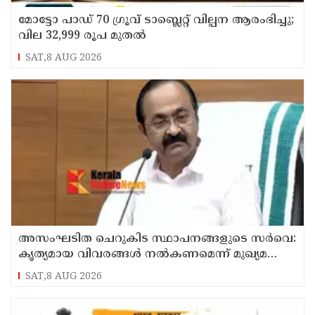
മോട്ടോ പാഡ് 70 ഗ്രൂവ് ടാബ്ലെറ്റ് വില്പന ആരംഭിച്ചു;
വില 32,999 രൂപ മുതൽ
SAT,8 AUG 2026
അസംഘടിത ചെറുകിട സ്ഥാപനങ്ങളുടെ സർവെ:
കൃത്യമായ വിവരങ്ങൾ നൽകണമെന്ന് മുഖ്യമന്ത്രി
വി ഡി സതീശൻ
SAT,8 AUG 2026