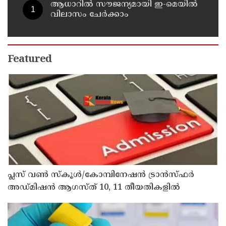
ആധാറിൽ സൗജന്യമായി ഇ-മെയിൽ
വിലാസം ചേർക്കാം
Featured
പ്ലസ് വൺ സ്‌കൂൾ/കോമ്പിനേഷൻ ട്രാൻസ്ഫർ
അഡ്മിഷൻ ആഗസ്ത് 10, 11 തീയതികളിൽ