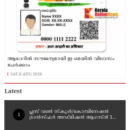
ആധാറിൽ സൗജന്യമായി ഇ-മെയിൽ വിലാസം
ചേർക്കാം
SAT,8 AUG 2026
Latest
പ്ലസ് വൺ സ്‌കൂൾ/കോമ്പിനേഷൻ
ട്രാൻസ്ഫർ അഡ്മിഷൻ ആഗസ്ത് 10,
11 തീയതികളിൽ