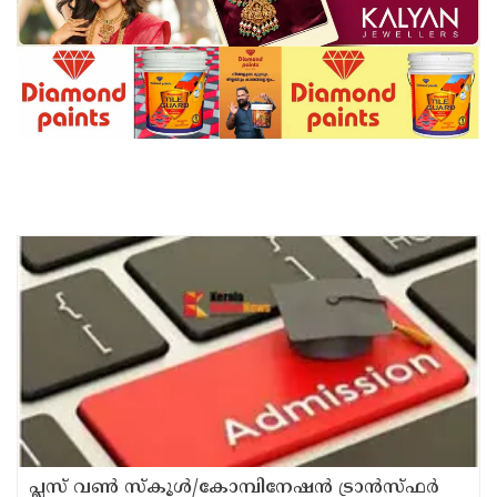
പ്ലസ് വൺ സ്‌കൂൾ/കോമ്പിനേഷൻ ട്രാൻസ്ഫർ