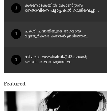
കർണാടകയിൽ കോൺഗ്രസ്
നേതാവിനെ പട്ടാപ്പകൽ വെടിവെച്ചു
കൊലപ്പെടുത്തി
പഴശി പദ്ധതിയുടെ ഭാഗമായ
മട്ടന്നൂർകാര കനാൽ ഇടിഞ്ഞു:
തീരത്തെ അഞ്ച് കുടുംബങ്ങളെ മാറ്റി
നിപയെ അതിജീവിച്ച് 43കാരന്‍;
മെഡിക്കല്‍ കോളജില്‍
ചികിത്സയിലായിരുന്ന ഫറോക്ക്
സ്വദേശി വീട്ടിലേക്ക് മടങ്ങി
Featured