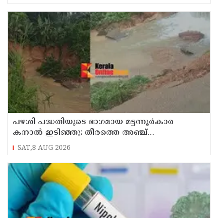
പഴശി പദ്ധതിയുടെ ഭാഗമായ മട്ടന്നൂർകാര
കനാൽ ഇടിഞ്ഞു: തീരത്തെ അഞ്ച്
കുടുംബങ്ങളെ മാറ്റി
SAT,8 AUG 2026