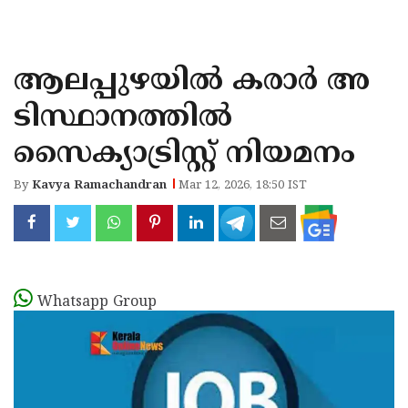
KOZHIKODE
WAYANAD
ആലപ്പുഴയിൽ കരാര്‍ അ
KANNUR
ടിസ്ഥാനത്തില്‍
KASARAGOD
സൈക്യാട്രിസ്റ്റ് നിയമനം
By
Kavya Ramachandran
Mar 12, 2026, 18:50 IST
Whatsapp Group