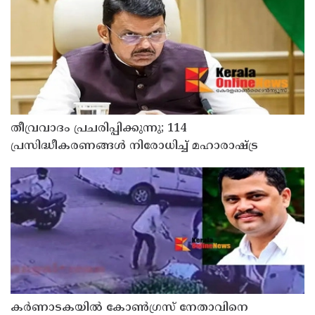
ലാഭത്തിനുവേണ്ടി പാവങ്ങളെ
ദുരിതത്തിലാക്കണോ?
തീവ്രവാദം പ്രചരിപ്പിക്കുന്നു; 114
പ്രസിദ്ധീകരണങ്ങൾ നിരോധിച്ച് മഹാരാഷ്ട്ര
കർണാടകയിൽ കോൺഗ്രസ് നേതാവിനെ