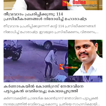
തീവ്രവാദം പ്രചരിപ്പിക്കുന്നു; 114
പ്രസിദ്ധീകരണങ്ങൾ നിരോധിച്ച് മഹാരാഷ്ട്ര
തീവ്രവാദം പ്രചരിപ്പിക്കുന്നെന്ന് കാട്ടി 114 പ്രസിദ്ധീകരണങ്ങൾ
നിരോധിച്ച് മഹാരാഷ്ട്ര. ഇവയുടെ പ്രസിദ്ധീകരണം, വിതരണം,
കൈവശം വക്കൽ, സൂക്ഷിപ്പ് എന്നിവ നിരോധിച്ചുകൊണ്ട്
സർക്കാർ ഉത്തരവിറക്കി. സോഷ്യൽ മീഡിയ പോ
കർണാടകയിൽ കോൺഗ്രസ് നേതാവിനെ
പട്ടാപ്പകൽ വെടിവെച്ചു കൊലപ്പെടുത്തി
കർണാടകയിൽ പ്രാദേശിക കോൺഗ്രസ് നേതാവിനെ പട്ടാപ്പകൽ
നഗരമധ്യത്തിൽ വെടിവെച്ചു കൊന്നു. പ്രതിയെ സാഹസികമായി