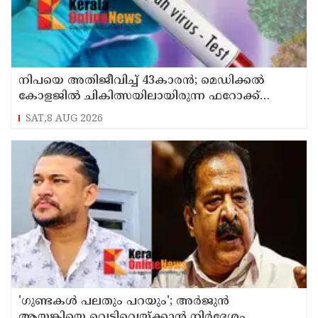
നിപയെ അതിജീവിച്ച് 43കാരന്‍; മെഡിക്കല്‍
കോളജില്‍ ചികിത്സയിലായിരുന്ന ഫറോക്ക്
സ്വദേശി വീട്ടിലേക്ക് മടങ്ങി
SAT,8 AUG 2026
'ഗുണ്ടകൾ പലതും പറയും'; അർജുൻ
ആയങ്കിയെ വെടിവെയ്ക്കാൻ നിർദേശം