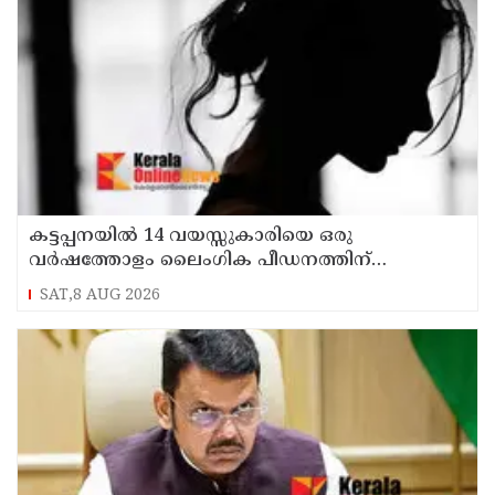
കട്ടപ്പനയില്‍ 14 വയസ്സുകാരിയെ ഒരു
വര്‍ഷത്തോളം ലൈംഗിക പീഡനത്തിന്
ഇരയാക്കി; രണ്ടാനച്ഛൻ പിടിയില്‍
SAT,8 AUG 2026