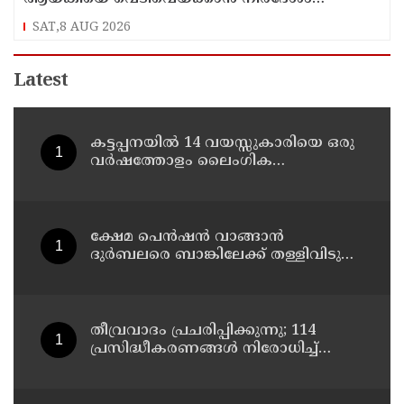
നൽകിയിട്ടില്ലെന്ന് രമേശ് ചെന്നിത്തല
SAT,8 AUG 2026
Latest
കട്ടപ്പനയില്‍ 14 വയസ്സുകാരിയെ ഒരു
വര്‍ഷത്തോളം ലൈംഗിക
പീഡനത്തിന് ഇരയാക്കി; രണ്ടാനച്ഛൻ
പിടിയില്‍
ക്ഷേമ പെന്‍ഷന്‍ വാങ്ങാന്‍
ദുര്‍ബലരെ ബാങ്കിലേക്ക് തള്ളിവിടുന്ന
യുഡിഎഫ്, വയോജനങ്ങള്‍ എല്ലാ
മാസവും ബാങ്കിലെത്തണം, ചെറിയ
ലാഭത്തിനുവേണ്ടി പാവങ്ങളെ
ദുരിതത്തിലാക്കണോ?
തീവ്രവാദം പ്രചരിപ്പിക്കുന്നു; 114
പ്രസിദ്ധീകരണങ്ങൾ നിരോധിച്ച്
മഹാരാഷ്ട്ര