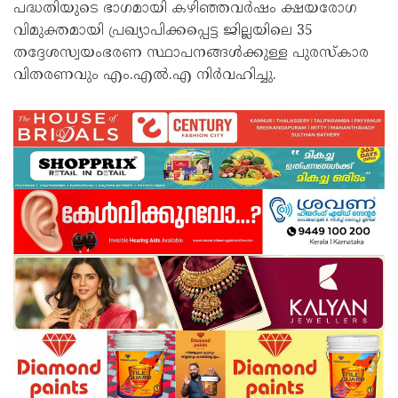
പദ്ധതിയുടെ ഭാഗമായി കഴിഞ്ഞവർഷം ക്ഷയരോഗ
വിമുക്തമായി പ്രഖ്യാപിക്കപ്പെട്ട ജില്ലയിലെ 35
തദ്ദേശസ്വയംഭരണ സ്ഥാപനങ്ങൾക്കുള്ള പുരസ്കാര
വിതരണവും എം.എൽ.എ നിർവഹിച്ചു.