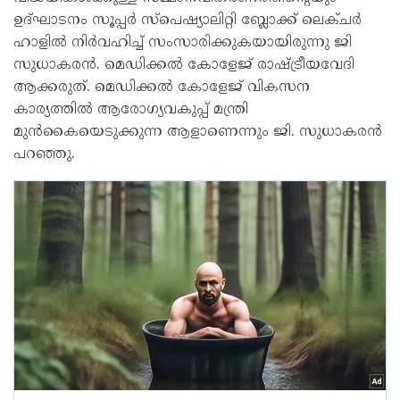
ഉദ്ഘാടനം സൂപ്പർ സ്പെഷ്യാലിറ്റി ബ്ലോക്ക് ലെക്ചർ
ഹാളിൽ നിർവഹിച്ച് സംസാരിക്കുകയായിരുന്നു ജി
സുധാകരൻ. മെഡിക്കൽ കോളേജ് രാഷ്ട്രീയവേദി
ആക്കരുത്. മെഡിക്കൽ കോളേജ് വികസന
കാര്യത്തിൽ ആരോഗ്യവകുപ്പ് മന്ത്രി
മുൻകൈയെടുക്കുന്ന ആളാണെന്നും ജി. സുധാകരൻ
പറഞ്ഞു.