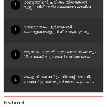
രാജ്യത്തിന്റെ ചരിത്രം തിരുത്താന്‍
മുസ്ലിം ലീഗ് ശ്രമിക്കേണ്ടെന്ന് രാജീവ്
ചന്ദ്രശേഖര്‍; സവര്‍ക്കര്‍ ചോദ്യ വിവാ?
ദത്തില്‍ പ്രതികരണം
വന്ദേമാതരം പൂര്‍ണമായി
ചൊല്ലേണ്ടതില്ല, ചീഫ് സെക്രട്ടറിയുടെ
സര്‍ക്കുലര്‍ സംബന്ധിച്ച്
മുഖ്യമന്ത്രിയുമായി സംസാരിക്കാമെന്ന്
പി കെ കുഞ്ഞാലിക്കുട്ടി
ആയിരം യുവതീ യുവാക്കളില്‍ വെറും
12 പേര്‍ക്ക് മാത്രമാണ് സ്ഥിരമായ ഒരു
ജോലി ലഭിക്കുന്നതെന്ന് രാഹുല്‍
ഗാന്ധി ; കേന്ദ്രത്തിനെതിരെ രൂക്ഷ
വിമര്‍ശനം
യുഎസ് വൈസ് പ്രസിഡന്റ് ജെ.ഡി.
വാന്‍സ് പ്രധാനമന്ത്രി മോദിയുമായി
ടെലിഫോണില്‍ സംഭാഷണം നടത്തി
Featured