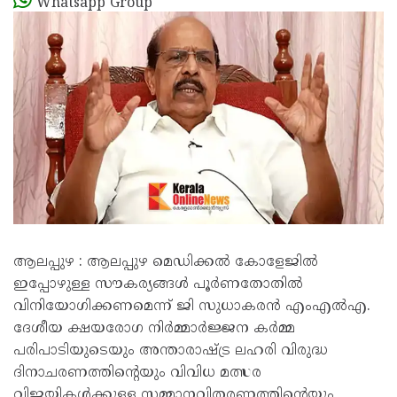
Whatsapp Group
ആലപ്പുഴ : ആലപ്പുഴ മെഡിക്കൽ കോളേജിൽ
ഇപ്പോഴുള്ള സൗകര്യങ്ങൾ പൂർണതോതിൽ
വിനിയോഗിക്കണമെന്ന് ജി സുധാകരൻ എംഎൽഎ.
ദേശീയ ക്ഷയരോഗ നിർമ്മാർജ്ജന കർമ്മ
പരിപാടിയുടെയും അന്താരാഷ്ട്ര ലഹരി വിരുദ്ധ
ദിനാചരണത്തിന്റെയും വിവിധ മത്സര
വിജയികൾക്കുള്ള സമ്മാനവിതരണത്തിന്റെയും