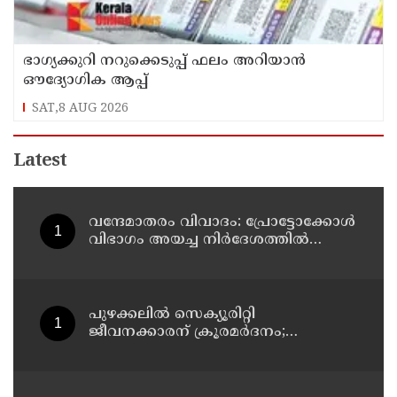
ഭാഗ്യക്കുറി നറുക്കെടുപ്പ് ഫലം അറിയാൻ
ഔദ്യോഗിക ആപ്പ്
SAT,8 AUG 2026
Latest
വന്ദേമാതരം വിവാദം: പ്രോട്ടോക്കോള്‍
വിഭാഗം അയച്ച നിര്‍ദേശത്തില്‍
വന്ദേമാതരത്തെ കുറിച്ച് പരാമര്‍ശമില്ല;
നിര്‍ദേശം ദേശീയ ഗാനം
ആലപിക്കാന്‍
പുഴക്കലില്‍ സെക്യൂരിറ്റി
ജീവനക്കാരന് ക്രൂരമര്‍ദനം;
യുവാക്കള്‍ക്കായി അന്വേഷണം
തുടരുന്നു