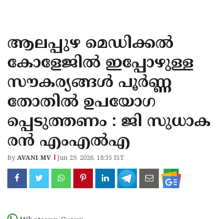
KOZHIKODE
WAYANAD
ആലപ്പുഴ മെഡിക്കൽ
KANNUR
കോളേജിൽ ഇപ്പോഴുള്ള
KASARAGOD
സൗകര്യങ്ങൾ പൂർണ്ണ
തോതിൽ ഉപയോഗ
പ്പെടുത്തണം : ജി സുധാക
രൻ എംഎൽഎ
By
AVANI MV
Jun 29, 2026, 18:35 IST