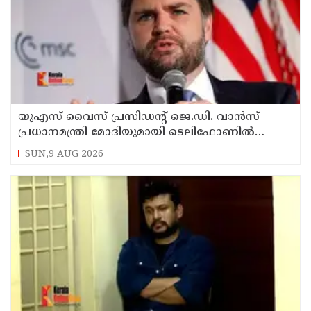
യുഎസ് വൈസ് പ്രസിഡന്റ് ജെ.ഡി. വാന്‍സ്
പ്രധാനമന്ത്രി മോദിയുമായി ടെലിഫോണില്‍
സംഭാഷണം നടത്തി
SUN,9 AUG 2026