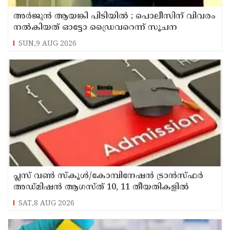
അര്‍ജുന്‍ ആയങ്കി പിടിയില്‍ ; പൊലീസിന് വിവരം
നല്‍കിയത് ഓട്ടോ ഡ്രൈവറെന്ന് സൂചന
SUN,9 AUG 2026
പ്ലസ് വൺ സ്‌കൂൾ/കോമ്പിനേഷൻ ട്രാൻസ്ഫർ
അഡ്മിഷൻ ആഗസ്ത് 10, 11 തീയതികളിൽ
SAT,8 AUG 2026