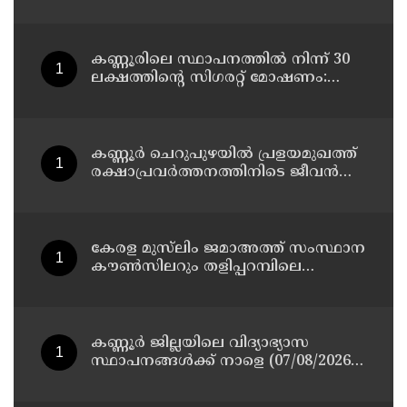
കോണ്‍ഗ്രസ് നേതാവ് മരിച്ചു
കണ്ണൂരിലെ സ്ഥാപനത്തിൽ നിന്ന് 30
ലക്ഷത്തിന്റെ സിഗരറ്റ് മോഷണം:
തമിഴ്‌നാട് സ്വദേശിയായ
സെയിൽസ്മാൻ തെങ്കാശിയിൽ
പിടിയിൽ
കണ്ണൂർ ചെറുപുഴയിൽ പ്രളയമുഖത്ത്
രക്ഷാപ്രവർത്തനത്തിനിടെ ജീവൻ
നഷ്ടപ്പെട്ട ആർ. രാജേഷിൻ്റെ ഭൗതിക
ശരീരത്തോട് അനാദരവ്
കാണിച്ചതായി ആരോപണം
കേരള മുസ്‌ലിം ജമാഅത്ത് സംസ്ഥാന
കൗൺസിലറും തളിപ്പറമ്പിലെ
മുതിർന്ന മാധ്യമ പ്രവർത്തകനുമായ
ബി എ അലി മൊഗ്രാൽ നിര്യാതനായി
കണ്ണൂർ ജില്ലയിലെ വിദ്യാഭ്യാസ
സ്ഥാപനങ്ങള്‍ക്ക് നാളെ (07/08/2026),
അവധി