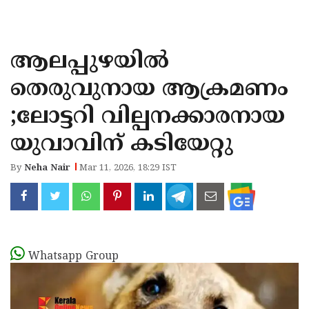
KOZHIKODE
WAYANAD
ആലപ്പുഴയിൽ
KANNUR
തെരുവുനായ ആക്രമണം
KASARAGOD
;ലോട്ടറി വില്പനക്കാരനായ
യുവാവിന് കടിയേറ്റു
By
Neha Nair
Mar 11, 2026, 18:29 IST
Whatsapp Group