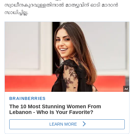
സ്വാധീനകുറവുള്ളതിനാൽ മാത്യുവിന് ഓടി മാറാൻ
സാധിച്ചില്ല.