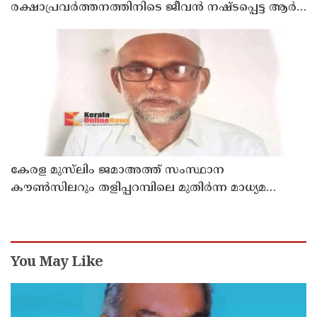
രക്ഷാപ്രവർത്തനത്തിനിടെ ജീവൻ നഷ്ടപ്പെട്ട ആർ.
രാജേഷിൻ്റെ ഭൗതിക ശരീരത്തോട് അനാദരവ്
കാണിച്ചതായി ആരോപണം
കേരള മുസ്‌ലിം ജമാഅത്ത് സംസ്ഥാന
കൗൺസിലറും തളിപ്പറമ്പിലെ മുതിർന്ന മാധ്യമ
പ്രവർത്തകനുമായ ബി എ അലി മൊഗ്രാൽ
നിര്യാതനായി
You May Like