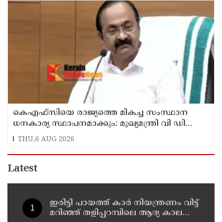
കെഎഫ്‌സിയെ രാജ്യത്തെ മികച്ച സംസ്ഥാന
ധനകാര്യ സ്ഥാപനമാക്കും: മുഖ്യമന്ത്രി വി ഡി
സതീശൻ
THU,6 AUG 2026
Latest
ഇരിട്ടി പായത്ത് കാർ നിയന്ത്രണം വിട്ട്
മറിഞ്ഞ് തളിപ്പറമ്പിലെ ആദ്യ കാല