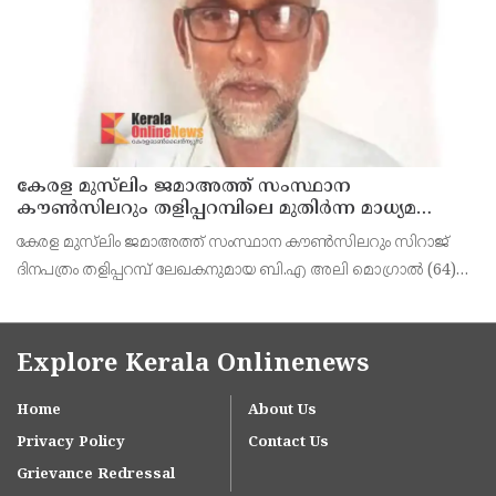
കേരള മുസ്‌ലിം ജമാഅത്ത് സംസ്ഥാന
കൗൺസിലറും തളിപ്പറമ്പിലെ മുതിർന്ന മാധ്യമ
പ്രവർത്തകനുമായ ബി എ അലി മൊഗ്രാൽ
കേരള മുസ്‌ലിം ജമാഅത്ത് സംസ്ഥാന കൗൺസിലറും സിറാജ്
നിര്യാതനായി
ദിനപത്രം തളിപ്പറമ്പ് ലേഖകനുമായ ബി.എ അലി മൊഗ്രാൽ (64)
അന്തരിച്ചു. തളിപ്പറമ്പ് പ്രസ്‌ ഫോറം പ്രസിഡൻ്റ്, കേരള മുസ്‌ലിം
ജമാഅത്ത് ജില്ലാ സെക്രട്ടറി, എസ്.വൈ.എ
Explore Kerala Onlinenews
Home
About Us
Privacy Policy
Contact Us
Grievance Redressal