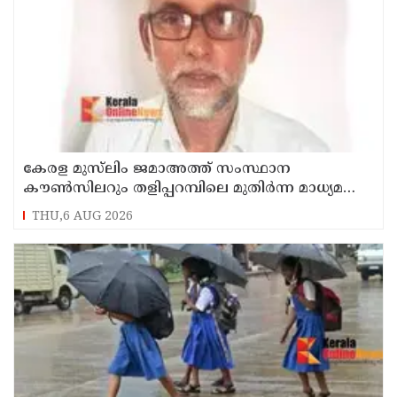
കേരള മുസ്‌ലിം ജമാഅത്ത് സംസ്ഥാന
കൗൺസിലറും തളിപ്പറമ്പിലെ മുതിർന്ന മാധ്യമ
പ്രവർത്തകനുമായ ബി എ അലി മൊഗ്രാൽ
THU,6 AUG 2026
നിര്യാതനായി