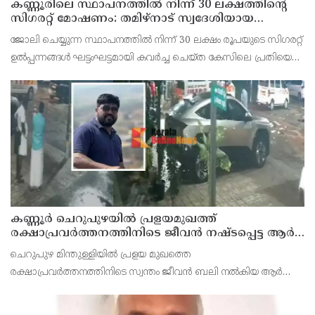
കണ്ണൂരിലെ സ്ഥാപനത്തിൽ നിന്ന് 30 ലക്ഷത്തിന്റെ
സിഗരറ്റ് മോഷണം: തമിഴ്‌നാട് സ്വദേശിയായ
സെയിൽസ്മാൻ തെങ്കാശിയിൽ പിടിയിൽ
ജോലി ചെയ്യുന്ന സ്ഥാപനത്തിൽ നിന്ന് 30 ലക്ഷം രൂപയുടെ സിഗരറ്റ്
ഉൽപ്പന്നങ്ങൾ ഘട്ടംഘട്ടമായി കവർച്ച ചെയ്ത കേസിലെ പ്രതിയെ
കണ്ണൂർ ടൗൺ പോലീസ് അറസ്റ്റ് ചെയ്തു. തമിഴ്‌നാട് വിരുതുനഗർ
സ്വദേശിയായ വേൽമുരുകൻ (40) ആണ
കണ്ണൂർ ചെറുപുഴയിൽ പ്രളയമുഖത്ത്
രക്ഷാപ്രവർത്തനത്തിനിടെ ജീവൻ നഷ്ടപ്പെട്ട ആർ.
രാജേഷിൻ്റെ ഭൗതിക ശരീരത്തോട് അനാദരവ്
ചെറുപുഴ മിന്തുള്ളിയിൽ പ്രളയ മുഖത്തെ
കാണിച്ചതായി ആരോപണം
രക്ഷാപ്രവർത്തനത്തിനിടെ സ്വന്തം ജീവൻ ബലി നൽകിയ ആർ
രാജേഷിനോട് അനാദരവ് കാണിച്ചതായി ആരോപണം. രാജേഷിന്റെ
മൃതദേഹം തിരുവനന്തപുരത്തെ