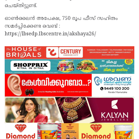
ചെയ്തിട്ടുണ്ട്.
ഓൺലൈൻ അപേക്ഷ, 750 രൂപ ഫീസ് സഹിതം
സമർപ്പിക്കേണ്ട വെബ് :
https://lbsedp.Ibscentre.in/akshaya26/