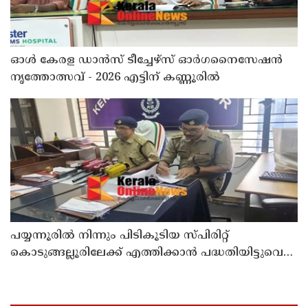
ഓൾ കേരള ഡാൻസ് ടീച്ചേഴ്സ് ഓർഗനൈസേഷൻ
നൃത്തോത്സവ് - 2026 എട്ടിന് കണ്ണൂരിൽ
പയ്യന്നൂരിൽ നിന്നും പിടികൂടിയ സ്പിരിറ്റ്
കൊടുങ്ങല്ലൂരിലേക്ക് എത്തിക്കാൻ പദ്ധതിയിട്ടുവെന്ന്
എക്സൈസ് ഡെപ്യൂട്ടി കമ്മിഷണർ