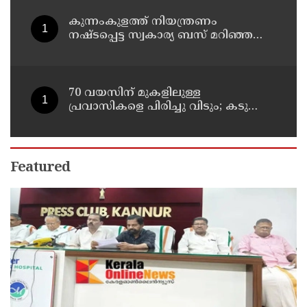
കുന്നംകുളത്ത് നിയന്ത്രണം
നഷ്ടപ്പെട്ട സ്വകാര്യ ബസ് മറിഞ്ഞ
സംഭവം; മരണം രണ്ടായി,
എട്ടുപേർക്ക് പരിക്ക്
70 വയസിന് മുകളിലുള്ള
പ്രവാസികളെ പിരിച്ചു വിടും; കടുത്ത
നിലപാടുമായി കുവൈത്ത്
Featured