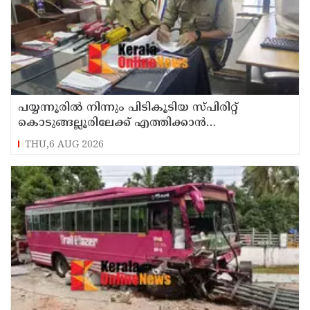
പയ്യന്നൂരിൽ നിന്നും പിടികൂടിയ സ്പിരിറ്റ്
കൊടുങ്ങല്ലൂരിലേക്ക് എത്തിക്കാൻ
പദ്ധതിയിട്ടുവെന്ന് എക്സൈസ് ഡെപ്യൂട്ടി
THU,6 AUG 2026
കമ്മിഷണർ