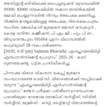
അസിസ്റ്റന്റ് ഒഴിവിലേക്ക് ഡെപ്യൂട്ടേഷൻ വ്യവസ്ഥയിൽ
39300- 83000 സ്കെയിലിൽ സമാന തസ്തികയിൽ
ജോലി ചെയ്യുന്നവരിൽ നിന്നും അപേക്ഷ ക്ഷണിച്ചു.
നിശ്ചിത മാതൃകയിലുള്ള അപേക്ഷ, നിരാക്ഷേപപത്രം
സഹിതം മേലധികാരി മുഖേനെ മെമ്പർ സെക്രട്ടറി ,
കേരള വനിതാ കമ്മീഷൻ, പി എം ജി , പട്ടം പി ഓ ,
തിരുവനന്തപുരം 695004 എന്ന വിലാസത്തിൽ
ഫെബ്രുവരി 28 നകം ലഭിക്കണം.
[20/02, 6:47 pm] Sajimon Bharathi: എംപ്ലോയബിലിറ്റി
എന്‍ഹാന്‍സ്‌മെന്റ് പ്രോഗ്രാം'' 2025-26 - കരട്
ഗുണഭോക്തൃ പട്ടിക പ്രസിദ്ധീകരിച്ചു
പിന്നാക്ക വിഭാഗ വികസന വകുപ്പ് മുഖേന
സംസ്ഥാനത്തെ ഒ.ബി.സി. വിഭാഗങ്ങള്‍ക്ക് നടപ്പിലാക്കി
വരുന്ന ''എംപ്ലോയബിലിറ്റി എന്‍ഹാന്‍സ്മെന്റ്
പ്രോഗ്രാം'' മത്സര പരീക്ഷാ പരിശീലന ധനസഹായ
പദ്ധതിയുടെ ഭാഗമായ ബാങ്കിംഗ് സര്‍വ്വീസ്, സിവില്‍
സര്‍വ്വീസ്, യുജിസി - നെറ്റ്, ഗേറ്റ്/മാറ്റ് വിഭാഗത്തിന്റെ