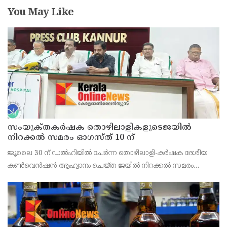
You May Like
സംയുക്‌തകർഷക തൊഴിലാളികളുടെജയിൽ
നിറക്കൽ സമരം ഓഗസ്ത് 10 ന്
ജൂലൈ 30 ന് ഡൽഹിയിൽ ചേർന്ന തൊഴിലാളി-കർഷക ദേശീയ
കൺവെൻഷൻ ആഹ്വാനം ചെയ്ത ജയിൽ നിറക്കൽ സമരം
ജില്ലയിൽ വൻ വിജയമാക്കാൻ തൊഴിലാളി, കർഷക, കർഷക
തൊഴിലാളി സംഘടനകളുടെ സംയുക്ത ജില്ലാ സമിതി
തീരുമാനിച്ചു.ഇതിന്റെ ഭാഗമായ