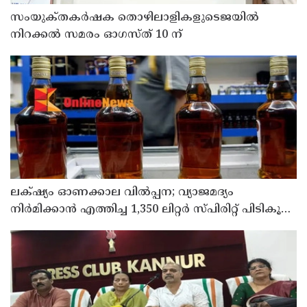
സംയുക്‌തകർഷക തൊഴിലാളികളുടെജയിൽ
നിറക്കൽ സമരം ഓഗസ്ത് 10 ന്
ലക്‌ഷ്യം ഓണക്കാല വിൽപ്പന; വ്യാജമദ്യം
നിർമിക്കാൻ എത്തിച്ച 1,350 ലിറ്റർ സ്പിരിറ്റ് പിടികൂടി;
രണ്ട് പേർ അറസ്റ്റിൽ