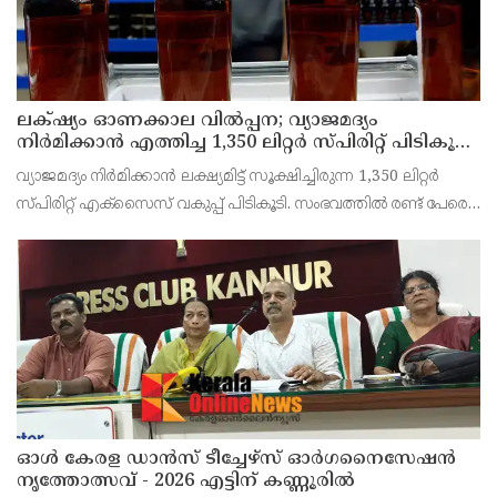
ലക്‌ഷ്യം ഓണക്കാല വിൽപ്പന; വ്യാജമദ്യം
നിർമിക്കാൻ എത്തിച്ച 1,350 ലിറ്റർ സ്പിരിറ്റ് പിടികൂടി;
രണ്ട് പേർ അറസ്റ്റിൽ
വ്യാജമദ്യം നിർമിക്കാൻ ലക്ഷ്യമിട്ട് സൂക്ഷിച്ചിരുന്ന 1,350 ലിറ്റർ
സ്പിരിറ്റ് എക്സൈസ് വകുപ്പ് പിടികൂടി. സംഭവത്തിൽ രണ്ട് പേരെ
അറസ്റ്റ് ചെയ്തു. എറണാകുളം ജില്ലയിലെ അങ്കമാലിയിലെ
കോട്ടക്കുളങ്ങരയിലെ ഹോളോബ്രിക
ഓൾ കേരള ഡാൻസ് ടീച്ചേഴ്സ് ഓർഗനൈസേഷൻ
നൃത്തോത്സവ് - 2026 എട്ടിന് കണ്ണൂരിൽ