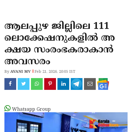
KOZHIKODE
WAYANAD
ആലപ്പുഴ ജില്ലിലെ 111
KANNUR
ലൊക്കേഷനുകളിൽ അ
KASARAGOD
ക്ഷയ സംരംഭകരാകാൻ
അവസരം
By
AVANI MV
Feb 21, 2026, 20:05 IST
Whatsapp Group