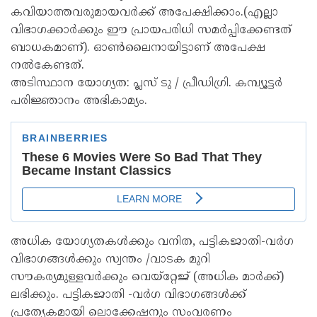
കവിയാത്തവരുമായവർക്ക് അപേക്ഷിക്കാം.(എല്ലാ
വിഭാഗക്കാർക്കും ഈ പ്രായപരിധി സമർപ്പിക്കേണ്ടത്
ബാധകമാണ്). ഓൺലൈനായിട്ടാണ് അപേക്ഷ
നൽകേണ്ടത്.
അടിസ്ഥാന യോഗ്യത: പ്ലസ് ടു / പ്രീഡിഗ്രി. കമ്പ്യൂട്ടർ
പരിജ്ഞാനം അഭികാമ്യം.
അധിക യോഗ്യതകൾക്കും വനിത, പട്ടികജാതി-വർഗ
വിഭാഗങ്ങൾക്കും സ്വന്തം /വാടക മുറി
സൗകര്യമുള്ളവർക്കും വെയ്‌റ്റേജ് (അധിക മാർക്ക്)
ലഭിക്കും. പട്ടികജാതി -വർഗ വിഭാഗങ്ങൾക്ക്
പ്രത്യേകമായി ലൊക്കേഷനും സംവരണം