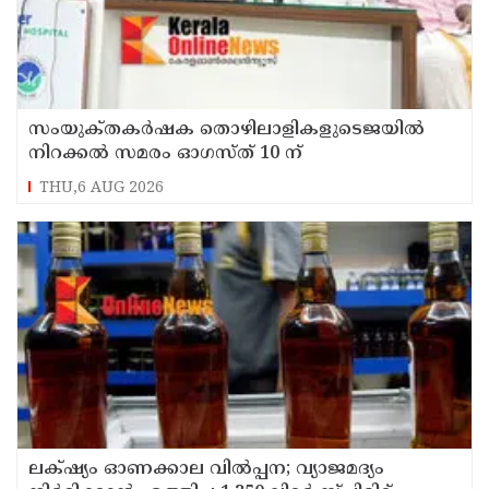
സംയുക്‌തകർഷക തൊഴിലാളികളുടെജയിൽ
നിറക്കൽ സമരം ഓഗസ്ത് 10 ന്
THU,6 AUG 2026
ലക്‌ഷ്യം ഓണക്കാല വിൽപ്പന; വ്യാജമദ്യം