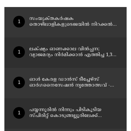
സംയുക്‌തകർഷക
തൊഴിലാളികളുടെജയിൽ നിറക്കൽ
സമരം ഓഗസ്ത് 10 ന്
ലക്‌ഷ്യം ഓണക്കാല വിൽപ്പന;
വ്യാജമദ്യം നിർമിക്കാൻ എത്തിച്ച 1,350
ലിറ്റർ സ്പിരിറ്റ് പിടികൂടി; രണ്ട് പേർ
അറസ്റ്റിൽ
ഓൾ കേരള ഡാൻസ് ടീച്ചേഴ്സ്
ഓർഗനൈസേഷൻ നൃത്തോത്സവ് -
2026 എട്ടിന് കണ്ണൂരിൽ
പയ്യന്നൂരിൽ നിന്നും പിടികൂടിയ
സ്പിരിറ്റ് കൊടുങ്ങല്ലൂരിലേക്ക്
എത്തിക്കാൻ പദ്ധതിയിട്ടുവെന്ന്
എക്സൈസ് ഡെപ്യൂട്ടി കമ്മിഷണർ