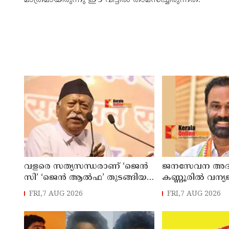
വളരെ സത്യസന്ധരാണ് ‘ജെൻ
ജനസേവന അദാ
സി’ ‘ജെൻ ആൽഫ’ തുടങ്ങിയ
കണ്ണൂരിൽ വന്യ
യുവതലമുറ ; മോഹൻ ഭാഗവത്
ആക്രമണത്തിന
FRI,7 AUG 2026
FRI,7 AUG 2026
പേർക്ക് സഹാ
അനുവദിച്ചു