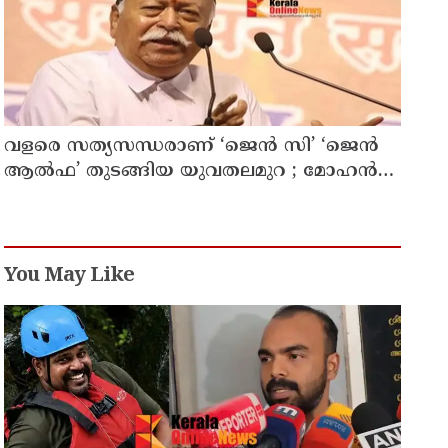
തലതിരിഞ്ഞ തീരുമാനമോ?
വളരെ സത്യസന്ധരാണ് ‘ജെൻ സി’ ‘ജെൻ
ആൽഫ’ തുടങ്ങിയ യുവതലമുറ ; മോഹൻ
ഭാഗവത്
You May Like