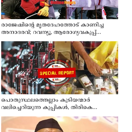
രാജേഷിന്റെ മൃതദേഹത്തോട് കാണിച്ച
അനാദരവ്; റവന്യൂ, ആരോഗ്യവകുപ്പ്
അനാസ്ഥക്കെതിരെ കടുത്ത നടപടി
വേണം; ഡിവൈഎഫ്ഐ ശക്തമായ
പ്രതിഷേധത്തിലേക്ക്
പൊതുസ്ഥലത്തെല്ലാം കുടിയന്മാര്‍
വലിച്ചെറിയുന്ന കുപ്പികള്‍, തിരികെ
വാങ്ങുന്നത് നിര്‍ത്തുന്നതോടെ ഇത്
ഇരട്ടിക്കും, കോടികളുടെ ലാഭമുള്ള പദ്ധതി
നിര്‍ത്തിയത് എന്തിന്? സര്‍ക്കാരിന്റേത്