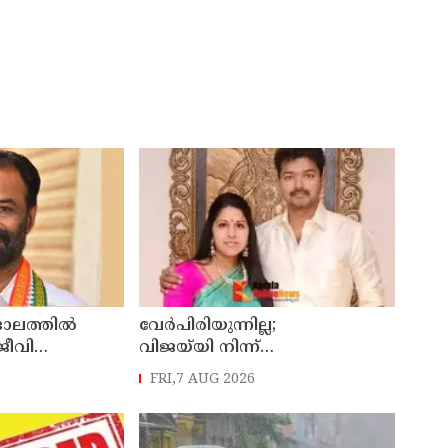
ലത്തിൽ
വേർപിരിയുന്നില്ല;
ജീവി
വിജയ്‍യി നിന്ന്
് ഇരയായ 30
വിവാഹമോചനം വേണ്ടെന്ന്
FRI,7 AUG 2026
യധനം
സംഗീത