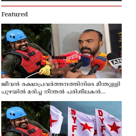
Featured
ജീവൻ രക്ഷാപ്രവർത്തനത്തിനിടെ മീന്തുള്ളി
പുഴയിൽ മരിച്ച നീന്തൽ പരിശീലകൻ
രാജേഷിൻ്റെ മൃതദേഹത്തോട് അനാദരവ് :
റിപ്പോർട്ട് ലഭിച്ചാലുടൻ നടപടിയെന്ന് കളക്ടർ