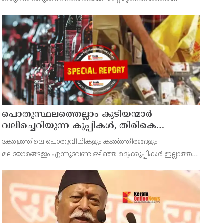
പ്രതിഷേധത്തിലേക്ക്
അധികൃതർ കാട്ടിയ മനുഷ്യത്വരഹിതമായ അനാദരവിനെതിരെ
ഡിവൈഎഫ്ഐ കണ്ണൂർ ജില്ലാ സെക്രട്ടറിയേറ്റ് ശക്തമായി
പ്രതിഷേധിക്ക
പൊതുസ്ഥലത്തെല്ലാം കുടിയന്മാര്‍
വലിച്ചെറിയുന്ന കുപ്പികള്‍, തിരികെ
വാങ്ങുന്നത് നിര്‍ത്തുന്നതോടെ ഇത്
കേരളത്തിലെ പൊതുവീഥികളും കടല്‍ത്തീരങ്ങളും
ഇരട്ടിക്കും, കോടികളുടെ ലാഭമുള്ള പദ്ധതി
മലയോരങ്ങളും എന്നുവേണ്ട ഒഴിഞ്ഞ മദ്യക്കുപ്പികള്‍ ഇല്ലാത്ത
നിര്‍ത്തിയത് എന്തിന്? സര്‍ക്കാരിന്റേത്
ഇടങ്ങള്‍ അപൂര്‍വമാണ്.
തലതിരിഞ്ഞ തീരുമാനമോ?