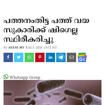
KOZHIKODE
WAYANAD
പത്തനംതിട്ട പത്ത് വയ
KANNUR
സുകാരിക്ക് ഷിഗെല്ല
KASARAGOD
സ്ഥിരീകരിച്ചു
By
AVANI MV
Jul 3, 2026, 19:53 IST
Whatsapp Group