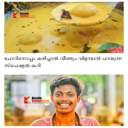
ഇ.പി.ജയരാജൻ
ചോറിനൊപ്പം കഴിച്ചാൽ വീണ്ടും വിളമ്പാൻ പറയുന്ന
സ്പെഷ്യൽ കറി