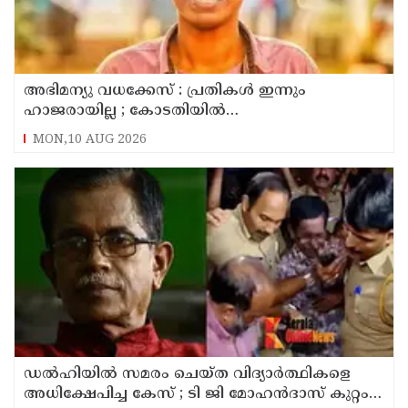
അഭിമന്യു വധക്കേസ് : പ്രതികൾ ഇന്നും
ഹാജരായില്ല ; കോടതിയിൽ
മാധ്യമപ്രവർത്തകരുള്ളതിനാൽ ഹാജരാകാൻ
MON,10 AUG 2026
ബുദ്ധിമുട്ടെന്ന് പ്രതികൾ
ഡൽഹിയിൽ സമരം ചെയ്ത വിദ്യാർത്ഥികളെ
അധിക്ഷേപിച്ച കേസ് ; ടി ജി മോഹൻദാസ് കുറ്റം