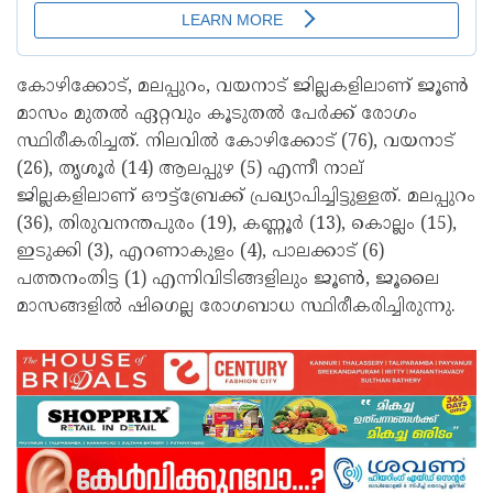
കോഴിക്കോട്, മലപ്പുറം, വയനാട് ജില്ലകളിലാണ് ജൂൺ
മാസം മുതൽ ഏറ്റവും കൂടുതൽ പേർക്ക് രോഗം
സ്ഥിരീകരിച്ചത്. നിലവിൽ കോഴിക്കോട് (76), വയനാട്
(26), തൃശൂർ (14) ആലപ്പുഴ (5) എന്നീ നാല്
ജില്ലകളിലാണ് ഔട്ട്ബ്രേക്ക് പ്രഖ്യാപിച്ചിട്ടുള്ളത്. മലപ്പുറം
(36), തിരുവനന്തപുരം (19), കണ്ണൂർ (13), കൊല്ലം (15),
ഇടുക്കി (3), എറണാകുളം (4), പാലക്കാട് (6)
പത്തനംതിട്ട (1) എന്നിവിടിങ്ങളിലും ജൂൺ, ജൂലൈ
മാസങ്ങളിൽ ഷിഗെല്ല രോഗബാധ സ്ഥിരീകരിച്ചിരുന്നു.