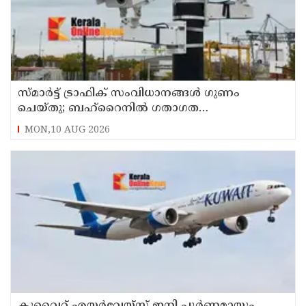
സ്മാര്‍ട്ട് ട്രാഫിക് സംവിധാനങ്ങള്‍ ഗുണം
ചെയ്തു; ബഹ്‌റൈനില്‍ ഗതാഗത
നിയമലംഘനങ്ങളും അപകടങ്ങളും കുറഞ്ഞു
MON,10 AUG 2026
കുവൈറ്റ് എയര്‍വേയ്സ് ഇനി പൂര്‍ണമായും