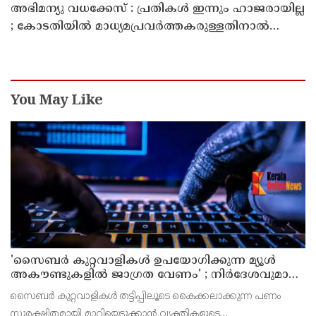
അഭിമന്യു വധക്കേസ് : പ്രതികൾ ഇന്നും ഹാജരായില്ല
; കോടതിയിൽ മാധ്യമപ്രവർത്തകരുള്ളതിനാൽ
ഹാജരാകാൻ ബുദ്ധിമുട്ടെന്ന് പ്രതികൾ
You May Like
'സൈബര്‍ കുറ്റവാളികള്‍ ഉപയോഗിക്കുന്ന മ്യൂള്‍
അകൗണ്ടുകളില്‍ ജാഗ്രത വേണം' ; നിര്‍ദേശവുമായി
പൊലീസ്
സൈബര്‍ കുറ്റവാളികള്‍ തട്ടിപ്പിലൂടെ കൈക്കലാക്കുന്ന പണം
സുരക്ഷിതമായി മാറ്റിയെടുക്കാന്‍ വ്യക്തികളുടെ