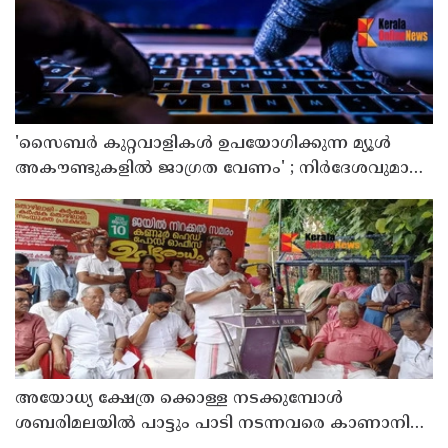
'സൈബര്‍ കുറ്റവാളികള്‍ ഉപയോഗിക്കുന്ന മ്യൂള്‍
അകൗണ്ടുകളില്‍ ജാഗ്രത വേണം' ; നിര്‍ദേശവുമായി
പൊലീസ്
അയോധ്യ ക്ഷേത്ര ക്കൊള്ള നടക്കുമ്പോൾ
ശബരിമലയിൽ പാട്ടും പാടി നടന്നവരെ കാണാനില്ല ;