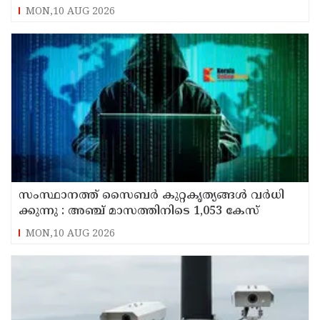
സമ്മതിച്ചു
MON,10 AUG 2026
സം​സ്ഥാ​ന​ത്ത് സൈ​ബ​ര്‍ കു​റ്റ​കൃ​ത്യ​ങ്ങ​ൾ വ​ർ​ധി​
ക്കു​ന്നു : അഞ്ച്​ മാസത്തിനിടെ 1,053 കേസ്
MON,10 AUG 2026