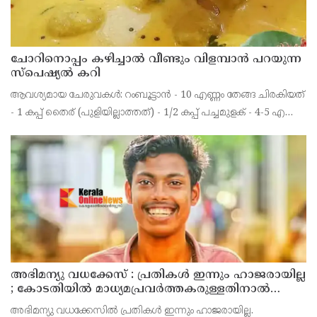
ചോറിനൊപ്പം കഴിച്ചാൽ വീണ്ടും വിളമ്പാൻ പറയുന്ന
സ്പെഷ്യൽ കറി
ആവശ്യമായ ചേരുവകൾ: റംബൂട്ടാൻ - 10 എണ്ണം തേങ്ങ ചിരകിയത്
- 1 കപ്പ് തൈര് (പുളിയില്ലാത്തത്) - 1/2 കപ്പ് പച്ചമുളക് - 4-5 എണ്ണം
മഞ്ഞൾപ്പൊടി - 1/2 ടീസ്പൂൺ ജീരകം - 1/4 ടീസ്പൂൺ ഉപ്പ് -
ആവശ്യത്തിന് പഞ്ചസാര - 1
അഭിമന്യു വധക്കേസ് : പ്രതികൾ ഇന്നും ഹാജരായില്ല
; കോടതിയിൽ മാധ്യമപ്രവർത്തകരുള്ളതിനാൽ
ഹാജരാകാൻ ബുദ്ധിമുട്ടെന്ന് പ്രതികൾ
അഭിമന്യു വധക്കേസിൽ പ്രതികൾ ഇന്നും ഹാജരായില്ല.