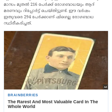
മാസം മുതൽ 216 പേർക്ക് രോഗബാധയും ആറ്
മരണവും റിപ്പോർട്ട് ചെയ്തിട്ടുണ്ട്. ഈ വർഷം
ഇതുവരെ 294 പേർക്കാണ് ഷിഗെല്ല രോഗബാധ
സ്ഥിരീകരിച്ചത്.