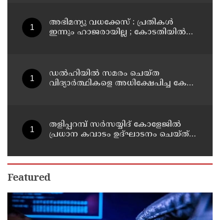
അഭിമന്യു വധക്കേസ് : പ്രതികൾ
ഇന്നും ഹാജരായില്ല ; കോടതിയിൽ
മാധ്യമപ്രവർത്തകരുള്ളതിനാൽ
ഹാജരാകാൻ ബുദ്ധിമുട്ടെന്ന്
പ്രതികൾ
ഡൽഹിയിൽ സമരം ചെയ്ത
വിദ്യാർത്ഥികളെ അധിക്ഷേപിച്ച കേസ്
; ടി ജി മോഹൻദാസ് കുറ്റം സമ്മതിച്ചു
തളിപ്പറമ്പ് സർസയ്യിദ് കോളേജിൽ
പ്രധാന കവാടം ഉദ്ഘാടനം ചെയ്ത്
പൂർവ്വ വിദ്യാർത്ഥിയും വ്യവസായ
മന്ത്രിയുമായ പി കെ കുഞ്ഞാലിക്കുട്ടി
Featured