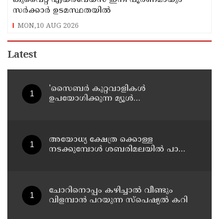
സര്‍ക്കാര്‍ ഉടമസ്ഥതയില്‍
MON,10 AUG 2026
Latest
'സൈബര്‍ കുറ്റവാളികള്‍
ഉപയോഗിക്കുന്ന മ്യൂള്‍
അകൗണ്ടുകളില്‍ ജാഗ്രത വേണം' ;
നിര്‍ദേശവുമായി പൊലീസ്
അയോധ്യ ക്ഷേത്ര ക്കൊള്ള
നടക്കുമ്പോൾ ശബരിമലയിൽ പാട്ടും
പാടി നടന്നവരെ കാണാനില്ല ;
ഇ.പി.ജയരാജൻ
ചോറിനൊപ്പം കഴിച്ചാൽ വീണ്ടും
വിളമ്പാൻ പറയുന്ന സ്പെഷ്യൽ കറി