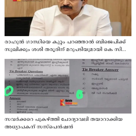
രാഹുല്‍ ഗാന്ധിയെ കുറ്റം പറഞ്ഞാല്‍ ബിജെപിക്ക്
സുഖിക്കും ശശി തരൂരിന് മറുപടിയുമായി കെ സി
വേണുഗോപാല്‍
സവര്‍ക്കറെ പുകഴ്ത്തി ചോദ്യാവലി തയാറാക്കിയ
അധ്യാപകന് സസ്‌പെന്‍ഷന്‍