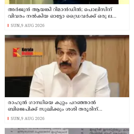
അര്‍ജുന്‍ ആയങ്കി റിമാന്‍ഡില്‍; പൊലിസിന്
വിവരം നൽകിയ ഓട്ടോ ഡ്രൈവർക്ക് ഒരു ലക്ഷം
പാരിതോഷികം നൽകുമെന്ന് മന്ത്രി
SUN,9 AUG 2026
രാഹുല്‍ ഗാന്ധിയെ കുറ്റം പറഞ്ഞാല്‍
ബിജെപിക്ക് സുഖിക്കും ശശി തരൂരിന്
മറുപടിയുമായി കെ സി വേണുഗോപാല്‍
SUN,9 AUG 2026