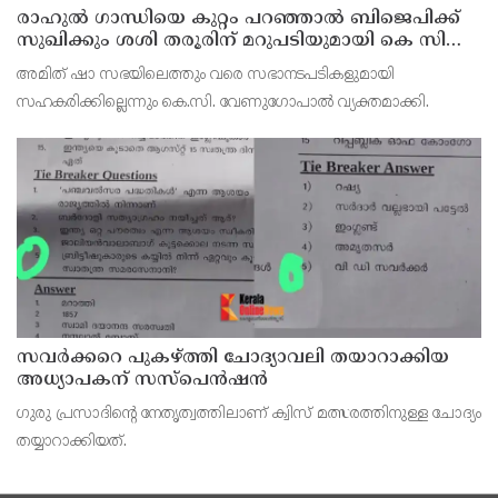
രാഹുല്‍ ഗാന്ധിയെ കുറ്റം പറഞ്ഞാല്‍ ബിജെപിക്ക്
സുഖിക്കും ശശി തരൂരിന് മറുപടിയുമായി കെ സി
വേണുഗോപാല്‍
അമിത് ഷാ സഭയിലെത്തും വരെ സഭാനടപടികളുമായി
സഹകരിക്കില്ലെന്നും കെ.സി. വേണുഗോപാല്‍ വ്യക്തമാക്കി.
സവര്‍ക്കറെ പുകഴ്ത്തി ചോദ്യാവലി തയാറാക്കിയ
അധ്യാപകന് സസ്‌പെന്‍ഷന്‍
ഗുരു പ്രസാദിന്റെ നേതൃത്വത്തിലാണ് ക്വിസ് മത്സരത്തിനുള്ള ചോദ്യം
തയ്യാറാക്കിയത്.