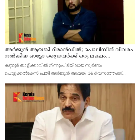
അര്‍ജുന്‍ ആയങ്കി റിമാന്‍ഡില്‍; പൊലിസിന് വിവരം
നൽകിയ ഓട്ടോ ഡ്രൈവർക്ക് ഒരു ലക്ഷം
പാരിതോഷികം നൽകുമെന്ന് മന്ത്രി
കണ്ണൂർ താളിക്കാവിൽ നിന്നുംപിടിയിലായ സ്വർണം
പൊട്ടിക്കൽകേസ് പ്രതി അര്‍ജുന്‍ ആയങ്കി 14 ദിവസത്തേക്ക്
റിമാന്‍ഡില്‍. കൂത്തുപറമ്പ് ജുഡീഷ്യൽ ഫസ്ക്ളാസ്
മജിസ്‌ട്രേറ്റാണ് റിമാൻഡ് ചെയ്തത് പ്രതിയെ തലശേരി സബ്
ജയില