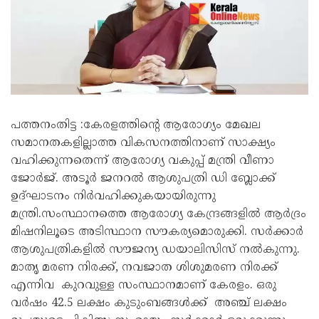
പത്തനംതിട്ട :കേരളത്തിന്റെ ആരോഗ്യം മേഖല
സമാനതകളില്ലാത്ത വികസനത്തിനാണ് സാക്ഷ്യം
വഹിക്കുന്നതെന്ന് ആരോഗ്യ വകുപ്പ് മന്ത്രി വീണാ
ജോർജ്. അടൂർ ജനറൽ ആശുപത്രി ഡി ബ്ലോക്ക്
ഉദ്ഘാടനം നിർവഹിക്കുകയായിരുന്നു
മന്ത്രി.സംസ്ഥാനത്തെ ആരോഗ്യ കേന്ദ്രങ്ങളിൽ ആർദ്രം
മിഷനിലൂടെ അടിസ്ഥാന സൗകര്യമൊരുക്കി. സർക്കാർ
ആശുപത്രികളിൽ സൗജന്യ ഡയാലിസിസ് നൽകുന്നു.
മാതൃ മരണ നിരക്ക്, നവജാത ശിശുമരണ നിരക്ക്
എന്നിവ കുറവുള്ള സംസ്ഥാനമാണ് കേരളം. ഒരു
വർഷം 42.5 ലക്ഷം കുടുംബങ്ങൾക്ക് അഞ്ച് ലക്ഷം