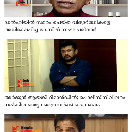
ഡൽഹിയിൽ സമരം ചെയ്ത വിദ്യാർത്ഥികളെ
അധിക്ഷേപിച്ച കേസില്‍ സംഘപരിവാർ
സഹയാത്രികൻ ടി ജി മോഹന്‍ദാസ് കസ്റ്റഡിയിൽ
അര്‍ജുന്‍ ആയങ്കി റിമാന്‍ഡില്‍; പൊലിസിന് വിവരം
നൽകിയ ഓട്ടോ ഡ്രൈവർക്ക് ഒരു ലക്ഷം
പാരിതോഷികം നൽകുമെന്ന് മന്ത്രി