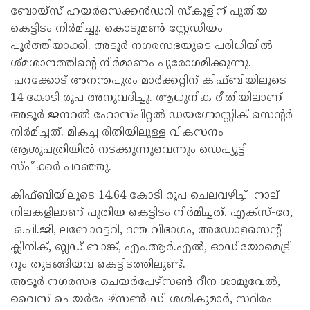
ബോയ്സ് ഹയർസെക്കൻഡറി സ്‌കൂളിന് പുതിയ
കെട്ടിടം നിർമിച്ചു. കൊടുമൺ സ്റ്റേഡിയം
പൂർത്തിയാക്കി. അടൂർ നഗരസഭയുടെ പരിധിയിൽ
ശ്മശാനത്തിന്റെ നിർമാണം പുരോഗമിക്കുന്നു.
പറക്കോട് അനന്തപുരം മാർക്കറ്റിന് കിഫ്ബിയിലൂടെ
14 കോടി രൂപ അനുവദിച്ചു. ആധുനിക രീതിയിലാണ്
അടൂർ ജനറൽ ഹോസ്പിറ്റൽ ഡയഗ്നോസ്റ്റിക് സെന്റർ
നിർമിച്ചത്. മികച്ച രീതിയിലുള്ള വികസനം
ആശുപത്രിയിൽ നടക്കുന്നുവെന്നും ഡെപ്യൂട്ടി
സ്പീക്കർ പറഞ്ഞു.
കിഫ്ബിയിലൂടെ 14.64 കോടി രൂപ ചെലവഴിച്ച് നാല്
നിലകളിലാണ് പുതിയ കെട്ടിടം നിർമിച്ചത്. എക്സ്-റേ,
ഒ.പി.ജി, ലബോറട്ടറി, ദന്ത വിഭാഗം, അഡോളസെന്റ്
ക്ലിനിക്, ബ്ലഡ് ബാങ്ക്, എം.ആർ.എൽ, ഓഡിയോമെട്രി
റൂം തുടങ്ങിയവ കെട്ടിടത്തിലുണ്ട്.
അടൂർ നഗരസഭ ചെയർപേഴ്സൺ റീന ശാമുവേൽ,
വൈസ് ചെയർപേഴ്സൺ ഡി ശശികുമാർ, സ്ഥിരം