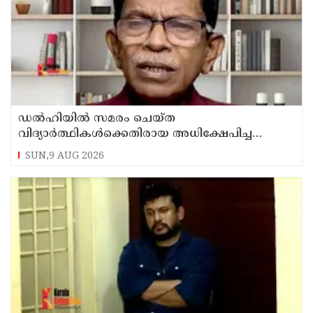
ഡൽഹിയിൽ സമരം ചെയ്ത
വിദ്യാർത്ഥികൾക്കെതിരായ അധിക്ഷേപിച്ച
കേസില്‍ സംഘപരിവാർ സഹയാത്രികൻ ടി ജി
SUN,9 AUG 2026
മോഹന്‍ദാസ് കസ്റ്റഡിയിൽ