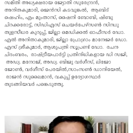
സമിതി അധ്യക്ഷരായ ജ്യോതി സുരേന്ദ്രൻ,
അനിതകുമാരി, ജെൻസി കടവുങ്കൽ, ആബിദ്
ഷെഹിം, എം മുംതാസ്, ഷൈനി ബോബി, ഷിബു
ചിറക്കരോട്ട്, സിഡിഎസ് ചെയർപേഴ്സൺ സിന്ധു
തുളസീധര കുറുപ്പ്, ജില്ലാ മെഡിക്കൽ ഓഫീസർ ഡോ.
എൽ അനിതാകുമാരി, ജില്ലാ പ്രോഗ്രാം മാനേജർ ഡോ.
എസ് ശ്രീകുമാർ, ആശുപത്രി സൂപ്രണ്ട് ഡോ. രചന
ചിദംബരം, രാഷ്ട്രീയപാർട്ടി പ്രതിനിധികളായ ഡി സജി,
അഡ്വ. മനോജ്, അഡ്വ. ബിജു വർഗീസ്, ലിജോ
ജോൺ, വർഗീസ് പേരയിൽ,സാംസൺ ഡാനിയേൽ,
രാജൻ സുലൈമാൻ, വകുപ്പ് ഉദ്യോഗസ്ഥർ
തുടങ്ങിയവർ പങ്കെടുത്തു.