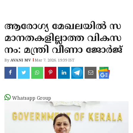
KOZHIKODE
WAYANAD
ആരോഗ്യ മേഖലയിൽ സ
KANNUR
മാനതകളില്ലാത്ത വികസ
KASARAGOD
നം: മന്ത്രി വീണാ ജോർജ്
By
AVANI MV
Mar 7, 2026, 19:39 IST
Whatsapp Group