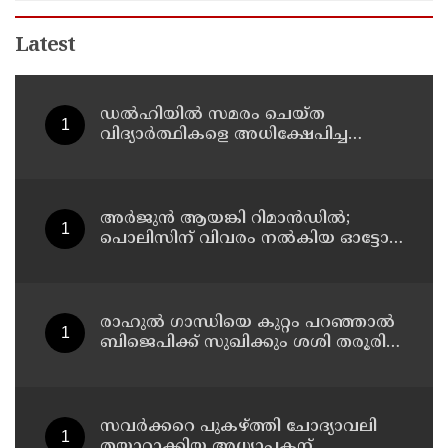
Latest
ഡൽഹിയിൽ സമരം ചെയ്ത
വിദ്യാർത്ഥികളെ അധിക്ഷേപിച്ച
കേസില്‍ സംഘപരിവാർ
സഹയാത്രികൻ ടി ജി മോഹന്‍ദാസ്
കസ്റ്റഡിയിൽ
അര്‍ജുന്‍ ആയങ്കി റിമാന്‍ഡില്‍;
പൊലിസിന് വിവരം നൽകിയ ഓട്ടോ
ഡ്രൈവർക്ക് ഒരു ലക്ഷം
പാരിതോഷികം നൽകുമെന്ന് മന്ത്രി
രാഹുല്‍ ഗാന്ധിയെ കുറ്റം പറഞ്ഞാല്‍
ബിജെപിക്ക് സുഖിക്കും ശശി തരൂരിന്
മറുപടിയുമായി കെ സി
വേണുഗോപാല്‍
സവര്‍ക്കറെ പുകഴ്ത്തി ചോദ്യാവലി
തയാറാക്കിയ അധ്യാപകന്