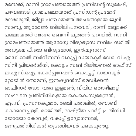
മനോജ്, റാന്നി ഗ്രാമപഞ്ചായത്ത് പ്രസിഡന്റ് സുരേഷ്,
പഴവങ്ങാടി ഗ്രാമപഞ്ചായത്ത് പ്രസിഡന്റ് പ്രമോദ്
മന്ദമാരുതി, ജില്ലാ പഞ്ചായത്ത് അംഗങ്ങളായ ജൂലി
സാബു, ആരോണ്‍ ബിജിലി പനവേലി, റാന്നി ബ്ലോക്ക്
പഞ്ചായത്ത് അംഗം ബെന്നി പുത്തന്‍ പറമ്പില്‍, റാന്നി
ഗ്രാമപഞ്ചായത്ത് ആരോഗ്യ വിദ്യാഭ്യാസ സ്ഥിരം സമിതി
അധ്യക്ഷ പി.ജെ ബിന്ദുമോള്‍, ഇന്‍ഷൂറന്‍സ്
മെഡിക്കല്‍ സര്‍വീസസ് വകുപ്പ് ഡയറക്ടര്‍ ഡോ. വി.എ
സിനി പ്രിയദര്‍ശിനി, കൊല്ലം സബ് റീജിയണല്‍ ഓഫീസ്
ഇ.എസ്.ഐ. കോര്‍പ്പറേഷന്‍ ഡെപ്യൂട്ടി ഡയറക്ടര്‍
റ്റോജിന്‍ തോമസ്, ഇന്‍ഷൂറന്‍സ് മെഡിക്കല്‍
ഓഫീസര്‍ ഡോ. വരദ ഇളമണ്‍, വിവിധ തൊഴിലാളി
സംഘടന പ്രതിനിധികളായ കെ.കെ.സുരേന്ദ്രന്‍,
എം.വി. പ്രസന്നകുമാര്‍, രഞ്ചി പതാലില്‍, ബോബി
കാക്കാനപ്പള്ളി, രഞ്ജിത്ത്, രാഷ്ട്രീയ പാര്‍ട്ടി പ്രതിനിധി
ജോജോ കോവൂര്‍, വകുപ്പ് ഉദ്യോഗസ്ഥര്‍,
ജനപ്രതിനിധികള്‍ തുടങ്ങിയവര്‍ പങ്കെടുത്തു.