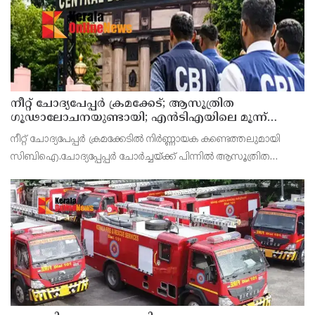
നീറ്റ് ചോദ്യപേപ്പര്‍ ക്രമക്കേട്; ആസൂത്രിത
ഗൂഢാലോചനയുണ്ടായി; എന്‍ടിഎയിലെ മൂന്ന്
സബ്ജക്ട് വിദഗ്ധര്‍ക്ക് പങ്കുണ്ടെന്ന നിർണായക
നീറ്റ് ചോദ്യപേപ്പര്‍ ക്രമക്കേടിൽ നിർണ്ണായക കണ്ടെത്തലുമായി
കണ്ടെത്തലുമായി സിബിഐ
സിബിഐ.ചോദ്യപ്പേപ്പർ ചോർച്ചയ്ക്ക് പിന്നില്‍ ആസൂത്രിത
ഗൂഢാലോചനയുണ്ടായെന്നാണ് സിബിഐയുടെ കണ്ടെത്തല്‍.
നാഷണല്‍ ടെസ്റ്റിംഗ് ഏജന്‍സി (എന്‍ടിഎ) വിദഗ്