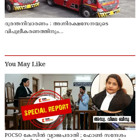
ദുരന്തനിവാരണം : അഗ്നിരക്ഷസേനയുടെ
വിപുലീകരണത്തിനും
ആധുനികവത്കരണത്തിനുമായി 64.21 കോടി രൂപ
കൂടി അനുവദിച്ചു
You May Like
POCSO കേസിൽ വ്യാജപരാതി ; ഫോൺ സന്ദേശം