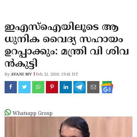
KOZHIKODE
WAYANAD
ഇഎസ്‌ഐയിലൂടെ ആ
KANNUR
ധുനിക വൈദ്യ സഹായം
KASARAGOD
ഉറപ്പാക്കും: മന്ത്രി വി ശിവ
ന്‍കുട്ടി
By
AVANI MV
Feb 21, 2026, 19:41 IST
Whatsapp Group