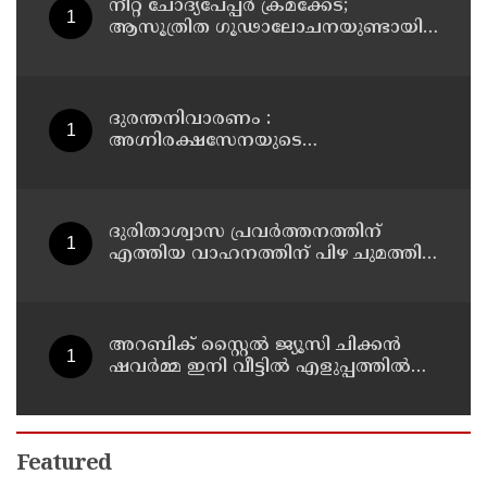
നീറ്റ് ചോദ്യപേപ്പര്‍ ക്രമക്കേട്;
ആസൂത്രിത ഗൂഢാലോചനയുണ്ടായി;
എന്‍ടിഎയിലെ മൂന്ന് സബ്ജക്ട്
വിദഗ്ധര്‍ക്ക് പങ്കുണ്ടെന്ന നിർണായക
കണ്ടെത്തലുമായി സിബിഐ
ദുരന്തനിവാരണം :
അഗ്നിരക്ഷസേനയുടെ
വിപുലീകരണത്തിനും
ആധുനികവത്കരണത്തിനുമായി
64.21 കോടി രൂപ കൂടി അനുവദിച്ചു
ദുരിതാശ്വാസ പ്രവർത്തനത്തിന്
എത്തിയ വാഹനത്തിന് പിഴ ചുമത്തി;
എംവിഡി ഉദ്യോഗസ്ഥന്
സസ്പെൻഷൻ
അറബിക് സ്റ്റൈൽ ജ്യൂസി ചിക്കൻ
ഷവർമ്മ ഇനി വീട്ടിൽ എളുപ്പത്തിൽ
ഉണ്ടാക്കാം
Featured