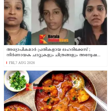
അധ്യാപികമാര്‍ പ്രതികളായ ലഹരിക്കേസ് ;
നിർണായക ചാറ്റുകളും ചിത്രങ്ങളും അന്വേഷണ
സംഘത്തിന്
FRI,7 AUG 2026