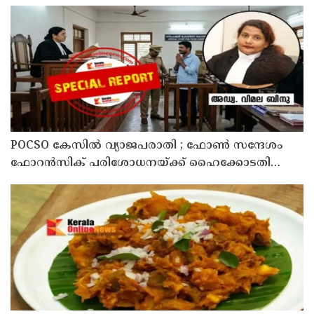
POCSO കേസിൽ വ്യാജപരാതി ; ഫോൺ സന്ദേശം
ഫോറൻസിക് പരിശോധനയ്ക്ക് ഹൈക്കോടതി
നിർദേശം; പ്രതിയെ വെറുതെവിട്ട് ആലുവ ഫാസ്റ്റ്
ട്രാക്ക് കോടതി