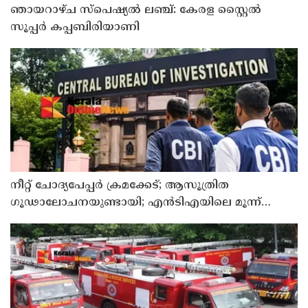
ഞായറാഴ്ച സ്പെഷ്യൽ ലഞ്ച്: കേരള സ്റ്റൈൽ
സൂപ്പർ കപ്പബിരിയാണി
നീറ്റ് ചോദ്യപേപ്പര്‍ ക്രമക്കേട്; ആസൂത്രിത
ഗൂഢാലോചനയുണ്ടായി; എന്‍ടിഎയിലെ മൂന്ന്
സബ്ജക്ട് വിദഗ്ധര്‍ക്ക് പങ്കുണ്ടെന്ന നിർണായക
കണ്ടെത്തലുമായി സിബിഐ