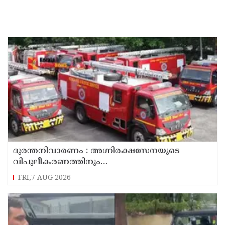
ദുരന്തനിവാരണം : അഗ്നിരക്ഷസേനയുടെ
വിപുലീകരണത്തിനും
ആധുനികവത്കരണത്തിനുമായി 64.21 കോടി
FRI,7 AUG 2026
രൂപ കൂടി അനുവദിച്ചു