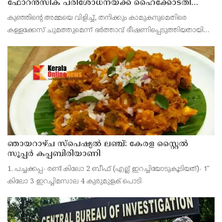
ഫോറൻസിക് പരിശോധനയ്ക്ക് ഹൈക്കോടതി
നിർദേശം; പ്രതിയെ വെറുതെവിട്ട് ആലുവ ഫാസ്റ്റ്
കുഞ്ഞിന്റെ അമ്മയെ വിളിച്ച്, തനിക്കും കാമുകനുമെതിരെ
ട്രാക്ക് കോടതി
കള്ളക്കേസ് ചുമത്തുമെന്ന് ഭർത്താവ് ഭീഷണിപ്പെടുത്തിയതായി
ആരോപിക്കുന്ന ഫോൺ സന്ദേശം ഫോറൻസിക് ലാബ് മുഖേന
പരിശോധിച്ച് റിപ്പോർട്ട് കോടതിയിൽ സമർപ്പിക്കണമെന്
ഞായറാഴ്ച സ്പെഷ്യൽ ലഞ്ച്: കേരള സ്റ്റൈൽ
സൂപ്പർ കപ്പബിരിയാണി
1. പച്ചക്കപ്പ- രണ്ട് കിലോ 2 ബീഫ് (എല്ല് ഇറച്ചിയോടുകൂടിയത്)- 1്
കിലോ 3 ഇറച്ചിമസാല 4 കുരുമുളക് പൊടി