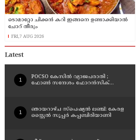
ടൊമാറ്റോ ചിക്കൻ കറി ഇങ്ങനെ ഉണ്ടാക്കിയാൽ
ചോറ് തീരും
FRI,7 AUG 2026
Latest
POCSO കേസിൽ വ്യാജപരാതി ;
ഫോൺ സന്ദേശം ഫോറൻസിക്
പരിശോധനയ്ക്ക് ഹൈക്കോടതി
നിർദേശം; പ്രതിയെ വെറുതെവിട്ട്
ആലുവ ഫാസ്റ്റ് ട്രാക്ക് കോടതി
ഞായറാഴ്ച സ്പെഷ്യൽ ലഞ്ച്: കേരള
സ്റ്റൈൽ സൂപ്പർ കപ്പബിരിയാണി