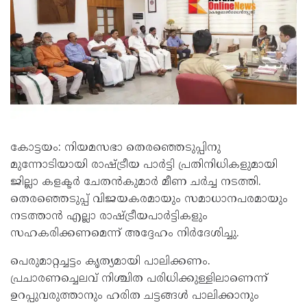
കോട്ടയം: നിയമസഭാ തെരഞ്ഞെടുപ്പിനു
മുന്നോടിയായി രാഷ്ട്രീയ പാർട്ടി പ്രതിനിധികളുമായി
ജില്ലാ കളക്ടർ ചേതൻകുമാർ മീണ ചർച്ച നടത്തി.
തെരഞ്ഞെടുപ്പ് വിജയകരമായും സമാധാനപരമായും
നടത്താൻ എല്ലാ രാഷ്ട്രീയപാർട്ടികളും
സഹകരിക്കണമെന്ന് അദ്ദേഹം നിർദേശിച്ചു.
പെരുമാറ്റച്ചട്ടം കൃത്യമായി പാലിക്കണം.
പ്രചാരണച്ചെലവ് നിശ്ചിത പരിധിക്കുള്ളിലാണെന്ന്
ഉറപ്പുവരുത്താനും ഹരിത ചട്ടങ്ങൾ പാലിക്കാനും