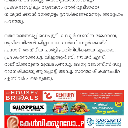
ഹമീദ് നിർദേശിച്ചു. പൊതുയോഗങ്ങളിലും
പ്രകടനങ്ങളിലും ആവേശം അതിരുവിടാതെ
നിയന്ത്രിക്കാൻ നേതൃത്വം ശ്രദ്ധിക്കണമെന്നും അദ്ദേഹം
പറഞ്ഞു.
തെരഞ്ഞെടുപ്പ് ഡെപ്യൂട്ടി കളക്ടർ സുനിത ജേക്കബ്,
ശുചിത്വ മിഷൻ ജില്ലാ കോ ഓർഡിനേറ്റർ ലക്ഷ്മി
പ്രസാദ്, രാഷ്ട്രീയ പാർട്ടി പ്രതിനിധികളായ എം.കെ.
പ്രഭാകരൻ,അഡ്വ. വി.ഇആർ.ബി. നായർ,എസ്.
രാജീവ്,അരുൺ മൂലേടം,അഡ്വ. ബിനു ബോസ്,സിന്ധു
രാഗേഷ്,രാജു ആലപ്പാട്ട്, അഡ്വ. സന്തോഷ് കണ്ടംചിറ
എന്നിവർ പങ്കെടുത്തു.