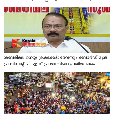
മാപ്പ് പറഞ്ഞു
ശബരിമല നെയ്യ് ക്രമക്കേട്: ദേവസ്വം ബോര്‍ഡ് മുന്‍
പ്രസിഡന്റ് പി എസ് പ്രശാന്തിനെ പ്രതിയാക്കും:
ദേവസ്വം വിജിലന്‍സ്