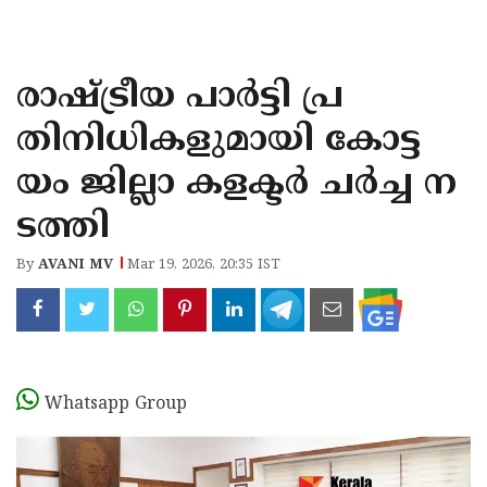
KOZHIKODE
WAYANAD
രാഷ്ട്രീയ പാർട്ടി പ്ര
KANNUR
തിനിധികളുമായി കോട്ട
KASARAGOD
യം ജില്ലാ കളക്ടർ ചർച്ച ന
ടത്തി
By
AVANI MV
Mar 19, 2026, 20:35 IST
Whatsapp Group