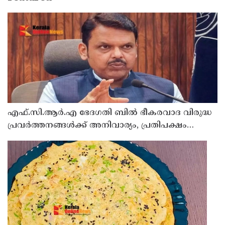
എഫ്.സി.ആർ.എ ഭേദഗതി ബിൽ ഭീകരവാദ വിരുദ്ധ
പ്രവർത്തനങ്ങൾക്ക് അനിവാര്യം, പ്രതിപക്ഷം
ഉന്നയിക്കുന്നപോലെ ഒരു പ്രത്യേക മതത്തിന്
എതിരല്ല : ദേവേന്ദ്ര ഫഡ്നാവിസ്