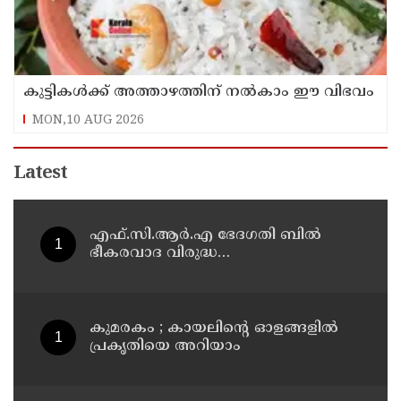
കുട്ടികൾക്ക് അത്താഴത്തിന് നൽകാം ഈ വിഭവം
MON,10 AUG 2026
Latest
എഫ്.സി.ആർ.എ ഭേദഗതി ബിൽ
ഭീകരവാദ വിരുദ്ധ
പ്രവർത്തനങ്ങൾക്ക് അനിവാര്യം,
പ്രതിപക്ഷം ഉന്നയിക്കുന്നപോലെ ഒരു
പ്രത്യേക മതത്തിന് എതിരല്ല : ദേവേന്ദ്ര
ഫഡ്നാവിസ്
കുമരകം ; കായലിന്റെ ഓളങ്ങളിൽ
പ്രകൃതിയെ അറിയാം