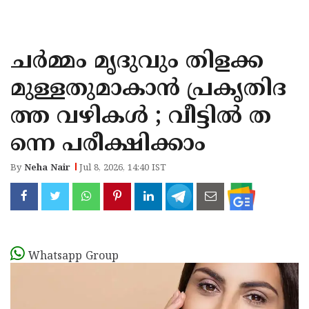
KOZHIKODE
WAYANAD
ചർമ്മം മൃദുവും തിളക്ക
KANNUR
മുള്ളതുമാകാൻ പ്രകൃതിദ
KASARAGOD
ത്ത വഴികൾ ; വീട്ടിൽ ത
ന്നെ പരീക്ഷിക്കാം
By
Neha Nair
Jul 8, 2026, 14:40 IST
Whatsapp Group