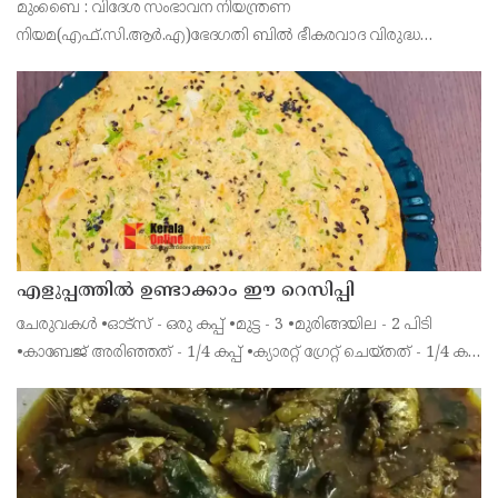
മുംബൈ : വിദേശ സംഭാവന നിയന്ത്രണ
എതിരല്ല : ദേവേന്ദ്ര ഫഡ്നാവിസ്
നിയമ(എഫ്.സി.ആർ.എ)ഭേദഗതി ബിൽ ഭീകരവാദ വിരുദ്ധ
പ്രവർത്തനങ്ങൾക്ക് അനിവാര്യമാണെന്നും പ്രതിപക്ഷം
ഉന്നയിക്കുന്നപോലെ ഒരു പ്രത്യേക മതത്തിന് എതിരല്ലെന്നും
മഹാരാഷ്ട്ര മുഖ‍്യമന്ത്ര
എളുപ്പത്തിൽ ഉണ്ടാക്കാം ഈ റെസിപ്പി
ചേരുവകൾ •ഓട്സ് - ഒരു കപ്പ് •മുട്ട - 3 •മുരിങ്ങയില - 2 പിടി
•കാബേജ് അരിഞ്ഞത് - 1/4 കപ്പ് •ക്യാരറ്റ് ഗ്രേറ്റ് ചെയ്തത് - 1/4 കപ്പ്
•പച്ചമുളക് അരിഞ്ഞത് - ഒരു ടീസ്പൂൺ •ഇഞ്ചി അരിഞ്ഞത് - ഒരു
ടീസ്പൂൺ •വെളുത്