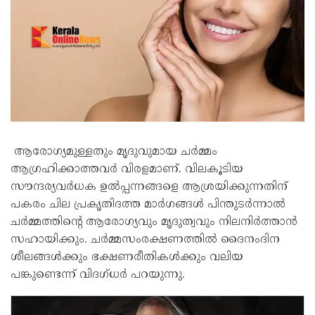
ആരോഗ്യമുള്ളതും മൃദുവുമായ ചർമ്മം
ആഗ്രഹിക്കാത്തവർ വിരളമാണ്. വിലകൂടിയ
സൗന്ദര്യവർധക ഉൽപ്പന്നങ്ങളെ ആശ്രയിക്കുന്നതിന്
പകരം ചില പ്രകൃതിദത്ത മാർഗങ്ങൾ പിന്തുടർന്നാൽ
ചർമ്മത്തിന്റെ ആരോഗ്യവും മൃദുത്വവും നിലനിർത്താൻ
സഹായിക്കും. ചർമ്മസംരക്ഷണത്തിൽ ദൈനംദിന
ശീലങ്ങൾക്കും ഭക്ഷണരീതികൾക്കും വലിയ
പങ്കുണ്ടെന്ന് വിദഗ്ധർ പറയുന്നു.