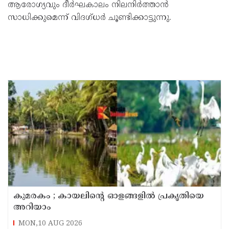
ആരോഗ്യവും ദീർഘകാലം നിലനിർത്താൻ
സാധിക്കുമെന്ന് വിദഗ്ധർ ചൂണ്ടിക്കാട്ടുന്നു.
കുമരകം ; കായലിന്റെ ഓളങ്ങളിൽ പ്രകൃതിയെ
അറിയാം
MON,10 AUG 2026