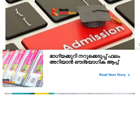
പ്ലസ് വൺ സ്‌കൂൾ/കോമ്പിനേഷൻ ട്രാൻസ്ഫർ
അഡ്മിഷൻ ആഗസ്ത് 10, 11 തീയതികളിൽ
പ്ലസ് വൺ രണ്ടാം സപ്ലിമെന്ററി അലോട്ട്‌മെന്റിനു ശേഷമുള്ള
ഒഴിവുകളിൽ ജില്ല / ജില്ലാന്തര സ്‌കൂൾ/കോമ്പിനേഷൻ ട്രാൻസ്ഫർ
അലോട്ട്‌മെന്റിനായി അപേക്ഷിക്കാനുള്ള അവസരം ആഗസ്റ്റ് 7 ന്
വൈകിട്ട് 4 മണി വരെ നൽകിയിരുന്നു