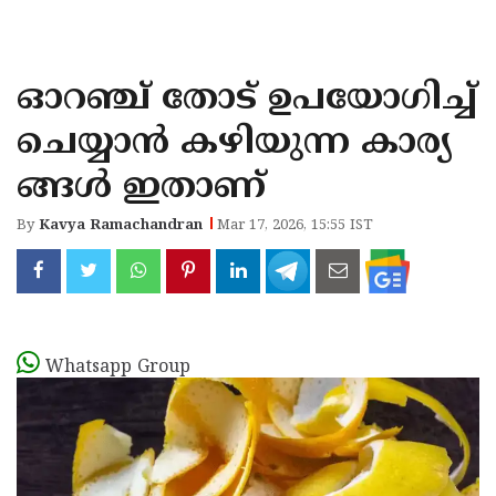
KOZHIKODE
WAYANAD
ഓറഞ്ച് തോട് ഉപയോഗിച്ച്
KANNUR
ചെയ്യാൻ കഴിയുന്ന കാര്യ
KASARAGOD
ങ്ങൾ ഇതാണ്
By
Kavya Ramachandran
Mar 17, 2026, 15:55 IST
Whatsapp Group