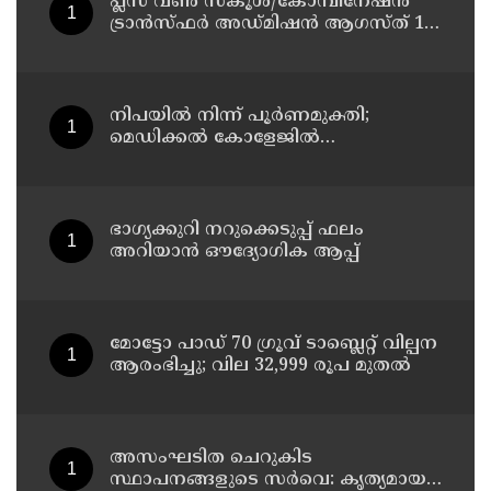
പ്ലസ് വൺ സ്‌കൂൾ/കോമ്പിനേഷൻ
ട്രാൻസ്ഫർ അഡ്മിഷൻ ആഗസ്ത് 10,
11 തീയതികളിൽ
നിപയിൽ നിന്ന് പൂർണമുക്തി;
മെഡിക്കൽ കോളേജിൽ
ചികിത്സയിലിരുന്ന 43കാരൻ
വീട്ടിലേക്ക് മടങ്ങി
ഭാഗ്യക്കുറി നറുക്കെടുപ്പ് ഫലം
അറിയാൻ ഔദ്യോഗിക ആപ്പ്
മോട്ടോ പാഡ് 70 ഗ്രൂവ് ടാബ്ലെറ്റ് വില്പന
ആരംഭിച്ചു; വില 32,999 രൂപ മുതൽ
അസംഘടിത ചെറുകിട
സ്ഥാപനങ്ങളുടെ സർവെ: കൃത്യമായ