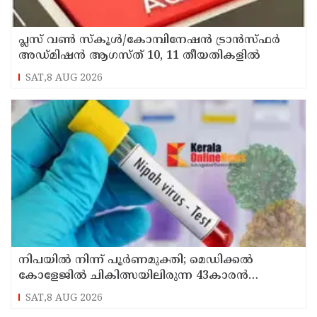
പ്ലസ് വൺ സ്‌കൂൾ/കോമ്പിനേഷൻ ട്രാൻസ്ഫർ
അഡ്മിഷൻ ആഗസ്ത് 10, 11 തീയതികളിൽ
SAT,8 AUG 2026
നിപയിൽ നിന്ന് പൂർണമുക്തി; മെഡിക്കൽ
കോളേജിൽ ചികിത്സയിലിരുന്ന 43കാരൻ
വീട്ടിലേക്ക് മടങ്ങി
SAT,8 AUG 2026