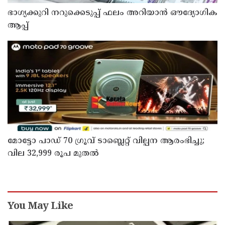
ഭാഗ്യക്കുറി നറുക്കെടുപ്പ് ഫലം അറിയാൻ ഔദ്യോഗിക
ആപ്പ്
മോട്ടോ പാഡ് 70 ഗ്രൂവ് ടാബ്ലെറ്റ് വില്പന ആരംഭിച്ചു;
വില 32,999 രൂപ മുതൽ
You May Like