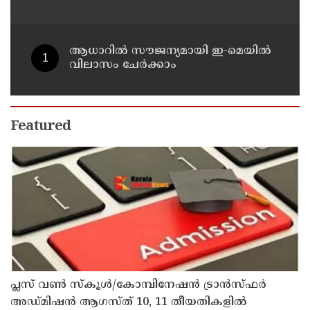
വിവരങ്ങൾ നൽകണമെന്ന് മുഖ്യമന്ത്രി
വി ഡി സതീശൻ
ആധാറിൽ സൗജന്യമായി ഇ-മെയിൽ
വിലാസം ചേർക്കാം
Featured
പ്ലസ് വൺ സ്‌കൂൾ/കോമ്പിനേഷൻ ട്രാൻസ്ഫർ
അഡ്മിഷൻ ആഗസ്ത് 10, 11 തീയതികളിൽ