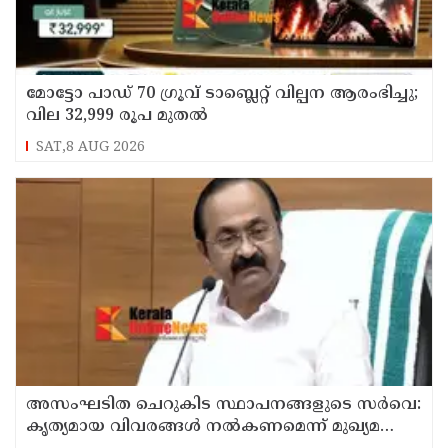
മോട്ടോ പാഡ് 70 ഗ്രൂവ് ടാബ്ലെറ്റ് വില്പന ആരംഭിച്ചു;
വില 32,999 രൂപ മുതൽ
SAT,8 AUG 2026
അസംഘടിത ചെറുകിട സ്ഥാപനങ്ങളുടെ സർവെ:
കൃത്യമായ വിവരങ്ങൾ നൽകണമെന്ന് മുഖ്യമന്ത്രി