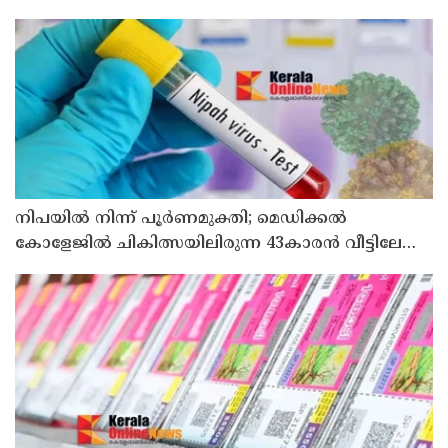
നിപയിൽ നിന്ന് പൂർണമുക്തി; മെഡിക്കൽ
കോളേജിൽ ചികിത്സയിലിരുന്ന 43കാരൻ വീട്ടിലേക്ക്
മടങ്ങി