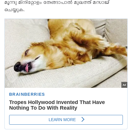
മൂന്നു മിനിറ്റോളം തേങ്ങാപാല്‍ മുഖത്ത് മസാജ്
ചെയ്യുക.