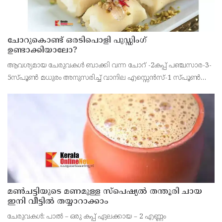
ചോറുകൊണ്ട് ഒരടിപൊളി പുഡ്ഡിംഗ്
ഉണ്ടാക്കിയാലോ?
ആവശ്യമായ ചേരുവകള്‍ ബാക്കി വന്ന ചോറ് -2കപ്പ് പഞ്ചസാര-3-
5സ്പൂണ്‍ മധുരം അനുസരിച്ച് വാനില എസ്സെന്‍സ്-1 സ്പൂണ്‍
കറുവപ്പട്ട-1ചെറിയ കഷണം(കാല്‍ സ്പൂണ്‍) പാല്‍-1കപ്പ് മുട്ട-1 ടുട്ടി
ഫ്രൂട്ടി- കുറച്ച് ഉണ്ടാക്ക
മൺചട്ടിയുടെ മണമുള്ള സ്പെഷ്യൽ തന്തൂരി ചായ
ഇനി വീട്ടിൽ തയ്യാറാക്കാം
ചേരുവകള്‍: പാല്‍ – ഒരു കപ്പ് ഏലക്കായ – 2 എണ്ണം