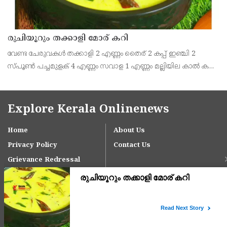
രുചിയൂറും തക്കാളി മോര് കറി
വേണ്ട ചേരുവകൾ തക്കാളി 2 എണ്ണം തൈര് 2 കപ്പ് ഇഞ്ചി 2
സ്പൂൺ പച്ചമുളക് 4 എണ്ണം സവാള 1 എണ്ണം മല്ലിയില കാൽ കപ്പ്
എണ്ണ 2 സ്പൂൺ കടുക് 1 സ്പൂൺ ചുവന്ന മുളക് 2 എണ്ണം
കറിവേപ്പില 2 തണ്ട് തയ്യാറാക്കുന്ന വിധം തക്കാ
Explore Kerala Onlinenews
Home
About Us
Privacy Policy
Contact Us
Grievance Redressal
Copyright © 2024 keralaonlinenews