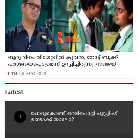
ആദ്യ ദിനം തിയേറ്ററില്‍ കൂവല്‍, നോട്ട് ബുക്ക്
പരാജയെപ്പെടുമെന്ന് ഉറപ്പിച്ചിരുന്നു; സഞ്ജയ്
THU,6 AUG 2026
Latest
ചോറുകൊണ്ട് ഒരടിപൊളി പുഡ്ഡിംഗ്
ഉണ്ടാക്കിയാലോ?