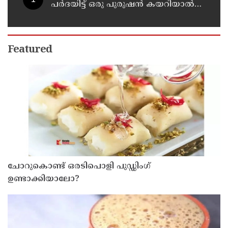
പർദയിട്ട് ഒരു പുരുഷൻ കയറിയാൽ
എങ്ങനെ തിരിച്ചറിയുമെന്ന് എംഎൻ
കാരശ്ശേരി
Featured
ചോറുകൊണ്ട് ഒരടിപൊളി പുഡ്ഡിംഗ്
ഉണ്ടാക്കിയാലോ?