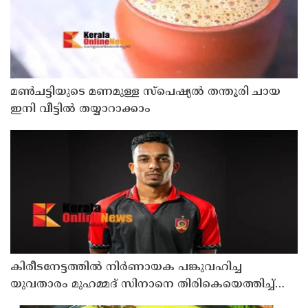
മൺചട്ടിയുടെ മണമുള്ള സ്പെഷ്യൽ തന്തൂരി ചായ
ഇനി വീട്ടിൽ തയ്യാറാക്കാം
കിരീടനേട്ടത്തില്‍ നിര്‍ണായക പങ്കുവഹിച്ച
യുവതാരം മുഹമ്മദ് സിനാനെ തിരികെയെത്തിച്ച്
കണ്ണൂര്‍ വാരിയേഴ്സ് എഫ്സി