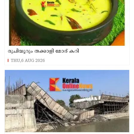
രുചിയൂറും തക്കാളി മോര് കറി
THU,6 AUG 2026