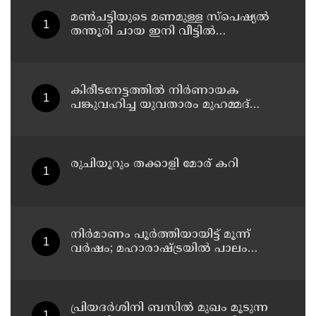
മൺചട്ടിയുടെ മണമുള്ള സ്പെഷ്യൽ
തന്തൂരി ചായ ഇനി വീട്ടിൽ
തയ്യാറാക്കാം
കിരീടനേട്ടത്തില്‍ നിര്‍ണായക
പങ്കുവഹിച്ച യുവതാരം മുഹമ്മദ്
സിനാനെ തിരികെയെത്തിച്ച് കണ്ണൂര്‍
വാരിയേഴ്സ് എഫ്സി
രുചിയൂറും തക്കാളി മോര് കറി
നിർമാണം പൂർത്തിയായിട്ട് മൂന്ന്
വർഷം; മഹാരാഷ്ട്രയിൽ പാലം
തകർന്നുവീണു
പ്രിയദർശിനി ബസിൽ മുഖം മൂടുന്ന