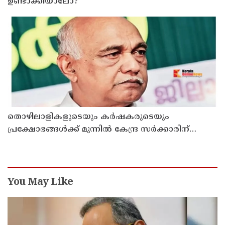
ഉണ്ടാക്കിയാലോ?
തൊഴിലാളികളുടെയും കർഷകരുടെയും
പ്രക്ഷോഭങ്ങൾക്ക് മുന്നിൽ കേന്ദ്ര സർക്കാരിന്
അടിയറവ് പറയേണ്ടി വരും ; എളമരം കരീം
You May Like