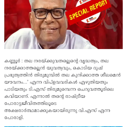
കണ്ണൂർ : തല നരയ്ക്കുവതല്ലെന്റെ വൃദ്ധത്വം, തല
നരയ്ക്കാത്തല്ലെൻ യുവത്വവും, കൊടിയ ദുഷ്
പ്രഭുത്വത്തിൻ തിരുമുമ്പിൽ തല കുനിക്കാത്ത ശീലമെൻ
യൗവനം…’ എന്ന വിപ്ളവവരികൾ എഴുതിയതും
പാടിയതും ടി.എസ് തിരുമുമ്പെന്ന ചെറുവത്തൂരിലെ
കവിയാണ്. എന്നാൽ തൻ്റെ രാഷ്ട്രീയ
പോരാട്ടജീവിതത്തിലൂടെ
അക്ഷരാർത്ഥമാക്കുകയായിരുന്നു വി.എസ് എന്ന
പോരാളി.