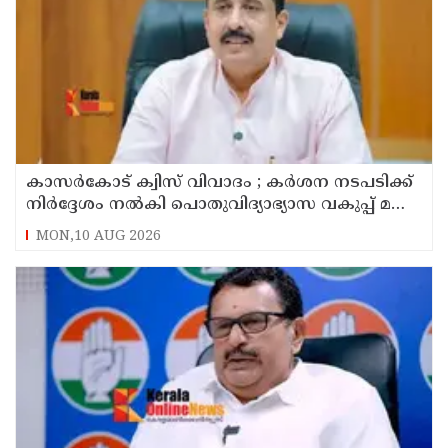
കാസർകോട് ക്വിസ് വിവാദം ; കർശന നടപടിക്ക്
നിർദ്ദേശം നൽകി പൊതുവിദ്യാഭ്യാസ വകുപ്പ് മന്ത്രി
എൻ ഷംസുദ്ദീൻ
MON,10 AUG 2026