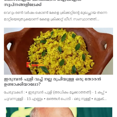
സ്വപ്നങ്ങളിലേക്ക്
വെറും രണ്ട് വർഷം കൊണ്ട് കേരള ക്രിക്കറ്റിന്റെ മുഖച്ഛായ തന്നെ
മാറ്റിയെഴുതുകയാണ് കേരള ക്രിക്കറ്റ് ലീഗ്. സംസ്ഥാനത്ത്
പ്രാദേശികതലത്തിൽ മാത്രം ഒതുങ്ങിപ്പോകുമായിരുന്ന ഒട്ടേറെ
താരങ്ങളെ ഐ.പി.എല്ലിലേക്കും ദേശീ
ഇരുമ്പന്‍ പുളി വച്ച് നല്ല രുചിയുള്ള ഒരു തോരന്‍
ഉണ്ടാക്കിയാലോ?
ചേരുവകൾ : • ഇരുമ്പന്‍ പുളി (അധികം മൂക്കാത്തത്) - 1 കപ്പ് •
ചുവന്നുള്ളി - 15 എണ്ണം • മഞ്ഞള്‍ പൊടി - ഒരു നുള്ള് • മുളക്
പൊടി - 1/2 ടീസ്പൂണ്‍ • കറിവേപ്പില - 2 തണ്ട് • വെളിച്ചെണ്ണ - 1 1/2
ടേബിള്‍സ്പൂൺ •