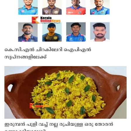
കെ.സി.എൽ ചിറകിലേറി ഐപിഎൽ
സ്വപ്നങ്ങളിലേക്ക്
ഇരുമ്പന്‍ പുളി വച്ച് നല്ല രുചിയുള്ള ഒരു തോരന്‍