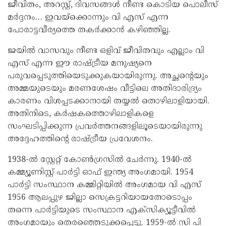
ജീവിതം, അറസ്റ്റ്, ദിവസങ്ങൾ നീണ്ട കൊടിയ പൊലീസ്
മർദ്ദനം… ഇവയ്‌ക്കൊന്നും വി എസ് എന്ന
പോരാട്ടവീര്യത്തെ തകർക്കാൻ കഴിഞ്ഞില്ല.
ജയിൽ വാസവും നീണ്ട ഒളിവ് ജീവിതവും എല്ലാം വി
എസ് എന്ന ഈ രാഷ്ട്രീയ മനുഷ്യനെ
പരുവപ്പെടുത്തിയെടുക്കുകയായിരുന്നു. അച്ഛന്റെയും
അമ്മയുടെയും മരണശേഷം വീട്ടിലെ അതിദാരിദ്ര്യം
കാരണം വിശപ്പടക്കാനായി തയ്യൽ തൊഴിലാളിയായി.
അതിനിടെ, കർഷകത്തൊഴിലാളികളെ
സംഘടിപ്പിക്കുന്ന പ്രവർത്തനങ്ങളിലൂടെയായിരുന്നു
അദ്ദേഹത്തിന്റെ രാഷ്ട്രീയ പ്രവേശനം.
1938-ൽ സ്റ്റേറ്റ് കോൺഗ്രസിൽ ചേർന്നു. 1940-ൽ
കമ്മ്യൂണിസ്റ്റ് പാർട്ടി ഓഫ് ഇന്ത്യ അംഗമായി. 1954
പാർട്ടി സംസ്ഥാന കമ്മിറ്റിയിൽ അംഗമായ വി എസ്
1956 ആലപ്പുഴ ജില്ലാ സെക്രട്ടറിയായതോടൊപ്പം
തന്നെ പാർട്ടിയുടെ സംസ്ഥാന എക്‌സിക്യൂട്ടീവിൽ
അംഗമായും തെരഞ്ഞെടുക്കപ്പെട്ടു. 1959-ൽ സി പി