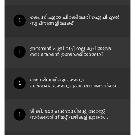
ദേശീയഗാനം പാടട്ടെ ; രാജീവ്
ചന്ദ്രശേഖർ
കെ.സി.എൽ ചിറകിലേറി ഐപിഎൽ
സ്വപ്നങ്ങളിലേക്ക്
ഇരുമ്പന്‍ പുളി വച്ച് നല്ല രുചിയുള്ള
ഒരു തോരന്‍ ഉണ്ടാക്കിയാലോ?
തൊഴിലാളികളുടെയും
കർഷകരുടെയും പ്രക്ഷോഭങ്ങൾക്ക്
മുന്നിൽ കേന്ദ്ര സർക്കാരിന് അടിയറവ്
പറയേണ്ടി വരും ; എളമരം കരീം
ടി.ജി. മോഹൻദാസിന്റെ അറസ്റ്റ്
സർക്കാരിന് മറ്റ് വഴികളില്ലാതെ
ചെയ്യേണ്ടി വന്നതാണ് : ഇ.പി.
ജയരാജൻ