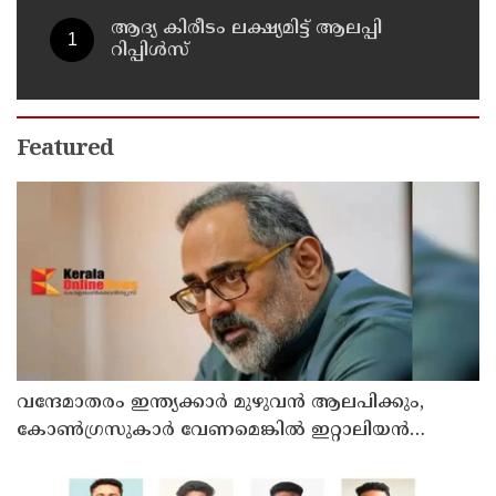
ആദ്യ കിരീടം ലക്ഷ്യമിട്ട് ആലപ്പി
റിപ്പിൾസ്
Featured
വന്ദേമാതരം ഇന്ത്യക്കാർ മുഴുവൻ ആലപിക്കും,
കോൺഗ്രസുകാർ വേണമെങ്കിൽ ഇറ്റാലിയൻ
ദേശീയഗാനം പാടട്ടെ ; രാജീവ് ചന്ദ്രശേഖർ