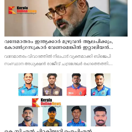
വന്ദേമാതരം ഇന്ത്യക്കാർ മുഴുവൻ ആലപിക്കും,
കോൺഗ്രസുകാർ വേണമെങ്കിൽ ഇറ്റാലിയൻ
ദേശീയഗാനം പാടട്ടെ ; രാജീവ് ചന്ദ്രശേഖർ
വന്ദേമാതരം വിവാദത്തിൽ നിലപാട് വ്യക്തമാക്കി ബിജെപി
സംസ്ഥാന അധ്യക്ഷൻ രാജീവ് ചന്ദ്രശേഖർ രംഗത്തെത്തി.
വന്ദേമാതരം ഇന്ത്യക്കാർ മുഴുവൻ ആലപിക്കുമെന്നും
കോൺഗ്രസുകാർ വേണമെങ്കിൽ ഇറ്റാലിയൻ ദേശീയഗാനം
പാടട്ടെയെന്ന
കെ.സി.എൽ ചിറകിലേറി ഐപിഎൽ