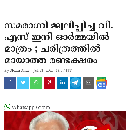
KOZHIKODE
WAYANAD
സമരാഗ്നി ജ്വലിപ്പിച്ച വി.
KANNUR
എസ് ഇനി ഓർമ്മയിൽ
KASARAGOD
മാത്രം ; ചരിത്രത്തിൽ
മായാത്ത രണ്ടക്ഷരം
By
Neha Nair
Jul 21, 2025, 18:57 IST
Whatsapp Group