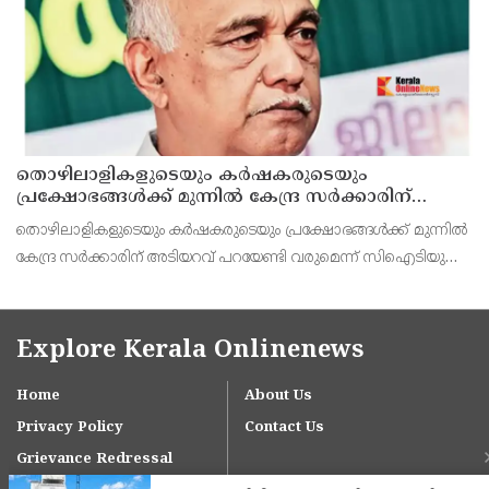
തൊഴിലാളികളുടെയും കർഷകരുടെയും
പ്രക്ഷോഭങ്ങൾക്ക് മുന്നിൽ കേന്ദ്ര സർക്കാരിന്
അടിയറവ് പറയേണ്ടി വരും ; എളമരം കരീം
തൊഴിലാളികളുടെയും കർഷകരുടെയും പ്രക്ഷോഭങ്ങൾക്ക് മുന്നിൽ
കേന്ദ്ര സർക്കാരിന് അടിയറവ് പറയേണ്ടി വരുമെന്ന് സിഐടിയു
അഖിലേന്ത്യാ ജനറൽ സെക്രട്ടറി എളമരം കരീം. സംയുക്ത കിസാൻ
മോർച്ചയും ട്രേഡ് യൂണിയനുകളും ചേർന്ന്
Explore Kerala Onlinenews
Home
About Us
Privacy Policy
Contact Us
Grievance Redressal