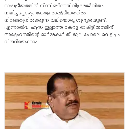
രാഷ്ട്രീയത്തിൽ നിന്ന് ഒഴിഞ്ഞ് വിശ്രമജീവിതം
നയിച്ചപ്പോഴും കേരള രാഷ്ട്രീയത്തിൽ
നിറഞ്ഞുനിൽക്കുന്ന വലിയൊരു ശൂന്യതയുണ്ട്.
എന്നാൽവി എസ് ഇല്ലാത്ത കേരള രാഷ്ട്രീയത്തിന്
അദ്ദേഹത്തിൻ്റെ ഓർമ്മകൾ തീ ജ്വല പോലെ വെളിച്ചം
വിതറിയേക്കാം.