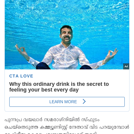
പുന്നപ്ര വയലാർ സമരാഗ്‌നിയിൽ സ്ഫുടം
ചെയ്‌തെടുത്ത കമ്മ്യൂണിസ്റ്റ് നേതാവ് വിട പറയുമ്പോൾ