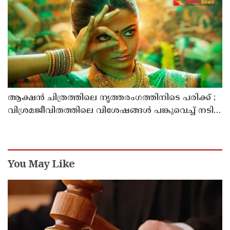
ആക്ഷൻ ചിത്രത്തിലെ നൃത്തരംഗത്തിനിടെ പരിക്ക് ;
വിശ്രമജീവിതത്തിലെ വിശേഷങ്ങൾ പങ്കുവെച്ച് നടി
രശ്മിക മന്ദാന
You May Like