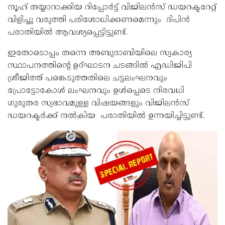
നൂഹ് തയ്യാറാക്കിയ റിപ്പോർട്ട് വിജിലൻസ് ഡയറക്ടറേറ്റ്
വിളിച്ചു വരുത്തി പരിശോധിക്കണമെന്നും ദിപിൻ
പരാതിയിൽ ആവശ്യപ്പെട്ടിട്ടുണ്ട്.
ഇതോടൊപ്പം തന്നെ അബുദാബിയിലെ സ്വകാര്യ
സ്ഥാപനത്തിൻ്റെ ഉദ്ഘാടന ചടങ്ങിൽ എഡിജിപി
ശ്രീജിത്ത് പങ്കെടുത്തതിലെ ചട്ടലംഘനവും
പ്രോട്ടോകോൾ ലംഘനവും ഉൾപ്പെടെ നിരവധി
ഗുരുതര സ്വഭാവമുള്ള വിഷയങ്ങളും വിജിലൻസ്
ഡയറക്ടർക്ക് നൽകിയ പരാതിയിൽ ഉന്നയിച്ചിട്ടുണ്ട്.