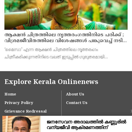
ആക്ഷൻ ചിത്രത്തിലെ നൃത്തരംഗത്തിനിടെ പരിക്ക് ;
വിശ്രമജീവിതത്തിലെ വിശേഷങ്ങൾ പങ്കുവെച്ച് നടി
രശ്മിക മന്ദാന
‘മൈസാ’ എന്ന ആക്ഷൻ ചിത്രത്തിലെ നൃത്തരംഗം
ചിത്രീകരിക്കുന്നതിനിടെ വലത് ഇടുപ്പിൽ ഗുരുതരമായി
പരിക്കേറ്റതിനെ തുടർന്ന് സിനിമയിൽ നിന്ന് താത്കാലിക
ഇടവേളയെടുത്തിരിക്കുകയാണ് നടി രശ്മിക മന്ദാന.
Explore Kerala Onlinenews
Home
About Us
Privacy Policy
Contact Us
Grievance Redressal