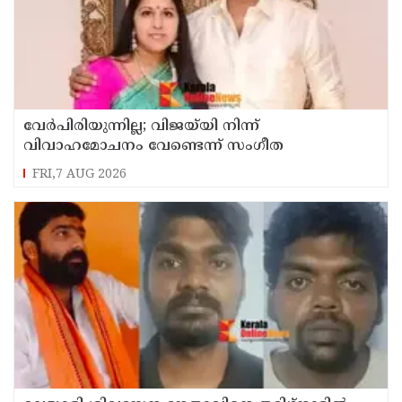
വേർപിരിയുന്നില്ല; വിജയ്‍യി നിന്ന്
വിവാഹമോചനം വേണ്ടെന്ന് സംഗീത
FRI,7 AUG 2026