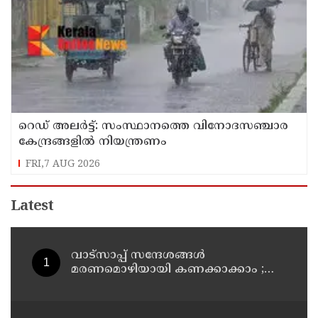
റെഡ് അലർട്ട്: സംസ്ഥാനത്തെ വിനോദസഞ്ചാര
കേന്ദ്രങ്ങളിൽ നിയന്ത്രണം
FRI,7 AUG 2026
Latest
വാട്സാപ്പ് സന്ദേശങ്ങൾ
മരണമൊഴിയായി കണക്കാക്കാം ;
ആത്മഹത്യാ പ്രേരണക്കേസിൽ
പ്രതികളുടെ ജാമ്യാപേക്ഷ തള്ളി
മധ്യപ്രദേശ് ഹൈക്കോടതി