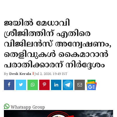
KOZHIKODE
WAYANAD
ജയിൽ മേധാവി
KANNUR
ശ്രീജിത്തിന് എതിരെ
KASARAGOD
വിജിലൻസ് അന്വേഷണം,
തെളിവുകൾ കൈമാറാൻ
പരാതിക്കാരന് നിർദ്ദേശം
By
Desk Kerala
Jul 2, 2026, 19:49 IST
Whatsapp Group