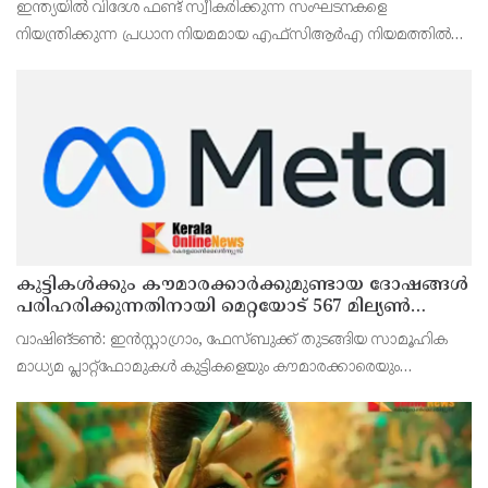
ഇന്ത്യയില്‍ വിദേശ ഫണ്ട് സ്വീകരിക്കുന്ന സംഘടനകളെ
പണമയക്കുന്നുണ്ടോ?
നിയന്ത്രിക്കുന്ന പ്രധാന നിയമമായ എഫ്‌സിആര്‍എ നിയമത്തില്‍
കാതലായ ഭേദഗതികള്‍ വരുത്തുകയാണ് കേന്ദ്ര സര്‍ക്കാര്‍.
കുട്ടികൾക്കും കൗമാരക്കാർക്കുമുണ്ടായ ദോഷങ്ങൾ
പരിഹരിക്കുന്നതിനായി മെറ്റയോട് 567 മില്യൺ
ഡോളർ നഷ്ടപരിഹാരം നൽകാൻ കോടതി
വാഷിങ്ടൺ: ഇൻസ്റ്റാഗ്രാം, ഫേസ്ബുക്ക് തുടങ്ങിയ സാമൂഹിക
മാധ്യമ പ്ലാറ്റ്‌ഫോമുകൾ കുട്ടികളെയും കൗമാരക്കാരെയും
പ്രതികൂലമായി ബാധിക്കുന്നത് സംബന്ധിച്ച കേസിൽ മെറ്റക്ക്
കനത്ത തിരിച്ചടി. കുട്ടികൾക്കും കൗമാരക്കാർ