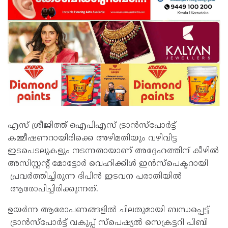
എസ് ശ്രീജിത്ത് ഐപിഎസ് ട്രാൻസ്പോർട്ട്
കമ്മീഷണറായിരിക്കെ അഴിമതിയും വഴിവിട്ട
ഇടപെടലുകളും നടന്നതായാണ് അദ്ദേഹത്തിന് കീഴിൽ
അസിസ്റ്റൻ്റ് മോട്ടോർ വെഹിക്കിൾ ഇൻസ്പെക്ടറായി
പ്രവർത്തിച്ചിരുന്ന ദിപിൻ ഇടവന പരാതിയിൽ
ആരോപിച്ചിരിക്കുന്നത്.
ഉയർന്ന ആരോപണങ്ങളിൽ ചിലതുമായി ബന്ധപ്പെട്ട്
ട്രാൻസ്പോർട്ട് വകുപ്പ് സ്പെഷ്യൽ സെക്രട്ടറി പിബി