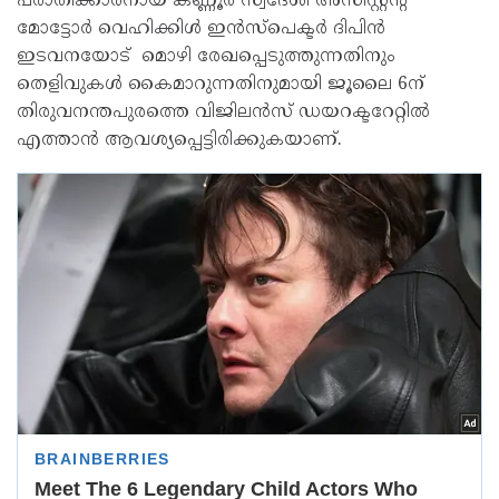
പരാതിക്കാരനായ കണ്ണൂർ സ്വദേശി അസിസ്റ്റൻ്റ്
മോട്ടോർ വെഹിക്കിൾ ഇൻസ്പെക്ടർ ദിപിൻ
ഇടവനയോട് മൊഴി രേഖപ്പെടുത്തുന്നതിനും
തെളിവുകൾ കൈമാറുന്നതിനുമായി ജൂലൈ 6ന്
തിരുവനന്തപുരത്തെ വിജിലൻസ് ഡയറക്ടറേറ്റിൽ
എത്താൻ ആവശ്യപ്പെട്ടിരിക്കുകയാണ്.