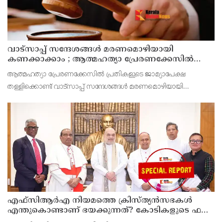
വാട്സാപ്പ് സന്ദേശങ്ങൾ മരണമൊഴിയായി
കണക്കാക്കാം ; ആത്മഹത്യാ പ്രേരണക്കേസിൽ
പ്രതികളുടെ ജാമ്യാപേക്ഷ തള്ളി മധ്യപ്രദേശ്
ആത്മഹത്യാ പ്രേരണക്കേസിൽ പ്രതികളുടെ ജാമ്യാപേക്ഷ
ഹൈക്കോടതി
തള്ളിക്കൊണ്ട് വാട്സാപ്പ് സന്ദേശങ്ങൾ മരണമൊഴിയായി
കണക്കാക്കാമെന്ന് മധ്യപ്രദേശ് ഹൈക്കോടതി ഉത്തരവിട്ടു.
കൃഷിഭൂമിയുമായി
എഫ്‌സിആര്‍എ നിയമത്തെ ക്രിസ്ത്യന്‍സഭകള്‍
എന്തുകൊണ്ടാണ് ഭയക്കുന്നത്? കോടികളുടെ ഫണ്ട്
ഒഴുക്ക് നിലയ്ക്കുമോ, തീവ്രവാദ സംഘങ്ങള്‍