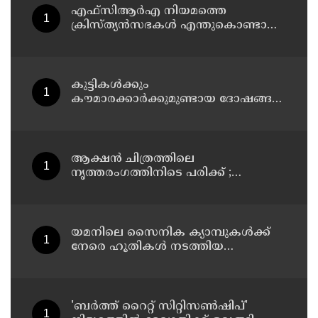
എഫ്‌സിആര്‍എ നിയമത്തെ
ക്രിസ്ത്യന്‍സഭകള്‍ എന്തുകൊണ്ടാണ്
ഭയക്കുന്നത്? കോടികളുടെ ഫണ്ട്
ഒഴുക്ക് നിലയ്ക്കുമോ, തീവ്രവാദ
സംഘങ്ങള്‍ പണമയക്കുന്നുണ്ടോ?
കുട്ടികൾക്കും
കൗമാരക്കാർക്കുമുണ്ടായ ദോഷങ്ങൾ
പരിഹരിക്കുന്നതിനായി മെറ്റയോട് 567
മില്യൺ ഡോളർ നഷ്ടപരിഹാരം
നൽകാൻ കോടതി
ആക്ഷൻ ചിത്രത്തിലെ
നൃത്തരംഗത്തിനിടെ പരിക്ക് ;
വിശ്രമജീവിതത്തിലെ വിശേഷങ്ങൾ
പങ്കുവെച്ച് നടി രശ്മിക മന്ദാന
യമനിലെ സൈനിക ക്യാമ്പുകൾക്ക്
നേരെ ഹൂതികൾ നടത്തിയ
മിസൈലാക്രമണത്തിൽ 30
സൈനികർ കൊല്ലപ്പെട്ടു
'ബർത്ത് റൈറ്റ് സിറ്റിസൺഷിപ്'