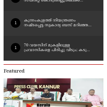
സ്പിരിറ്റ് കൊടുങ്ങല്ലൂരിലേക്ക്
എത്തിക്കാൻ പദ്ധതിയിട്ടുവെന്ന്
എക്സൈസ് ഡെപ്യൂട്ടി കമ്മിഷണർ
കുന്നംകുളത്ത് നിയന്ത്രണം
നഷ്ടപ്പെട്ട സ്വകാര്യ ബസ് മറിഞ്ഞ
സംഭവം; മരണം രണ്ടായി,
എട്ടുപേർക്ക് പരിക്ക്
70 വയസിന് മുകളിലുള്ള
പ്രവാസികളെ പിരിച്ചു വിടും; കടുത്ത
നിലപാടുമായി കുവൈത്ത്
Featured