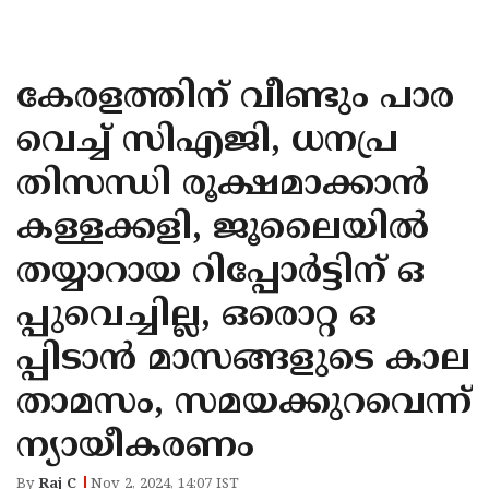
KOZHIKODE
WAYANAD
കേരളത്തിന് വീണ്ടും പാര
KANNUR
വെച്ച് സിഎജി, ധനപ്ര
KASARAGOD
തിസന്ധി രൂക്ഷമാക്കാന്‍
കള്ളക്കളി, ജൂലൈയില്‍
തയ്യാറായ റിപ്പോര്‍ട്ടിന് ഒ
പ്പുവെച്ചില്ല, ഒരൊറ്റ ഒ
പ്പിടാന്‍ മാസങ്ങളുടെ കാല
താമസം, സമയക്കുറവെന്ന്
ന്യായീകരണം
By
Raj C
Nov 2, 2024, 14:07 IST