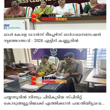
ഓൾ കേരള ഡാൻസ് ടീച്ചേഴ്സ് ഓർഗനൈസേഷൻ
നൃത്തോത്സവ് - 2026 എട്ടിന് കണ്ണൂരിൽ
പയ്യന്നൂരിൽ നിന്നും പിടികൂടിയ സ്പിരിറ്റ്
കൊടുങ്ങല്ലൂരിലേക്ക് എത്തിക്കാൻ പദ്ധതിയിട്ടുവെന്ന്
എക്സൈസ് ഡെപ്യൂട്ടി കമ്മിഷണർ