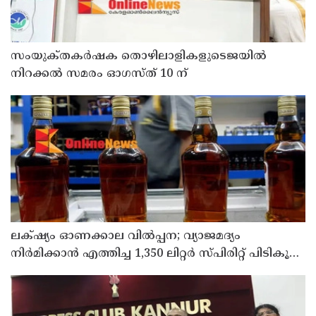
സംയുക്‌തകർഷക തൊഴിലാളികളുടെജയിൽ
നിറക്കൽ സമരം ഓഗസ്ത് 10 ന്
ലക്‌ഷ്യം ഓണക്കാല വിൽപ്പന; വ്യാജമദ്യം
നിർമിക്കാൻ എത്തിച്ച 1,350 ലിറ്റർ സ്പിരിറ്റ് പിടികൂടി;
രണ്ട് പേർ അറസ്റ്റിൽ