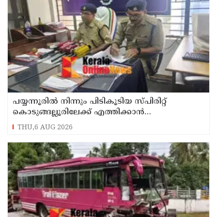
പയ്യന്നൂരിൽ നിന്നും പിടികൂടിയ സ്പിരിറ്റ്
കൊടുങ്ങല്ലൂരിലേക്ക് എത്തിക്കാൻ
പദ്ധതിയിട്ടുവെന്ന് എക്സൈസ് ഡെപ്യൂട്ടി
THU,6 AUG 2026
കമ്മിഷണർ