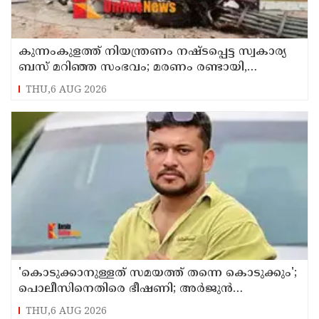
കുന്നംകുളത്ത് നിയന്ത്രണം നഷ്ടപ്പെട്ട സ്വകാര്യ
ബസ് മറിഞ്ഞ സംഭവം; മരണം രണ്ടായി,
എട്ടുപേർക്ക് പരിക്ക്
THU,6 AUG 2026
'കൊടുക്കാനുള്ളത് സമയത്ത് തന്നെ കൊടുക്കും';
പൊലീസിനെതിരെ ഭീഷണി; അർജുൻ
ആയങ്കിക്കെതിരെ കേസെടുത്തു
THU,6 AUG 2026