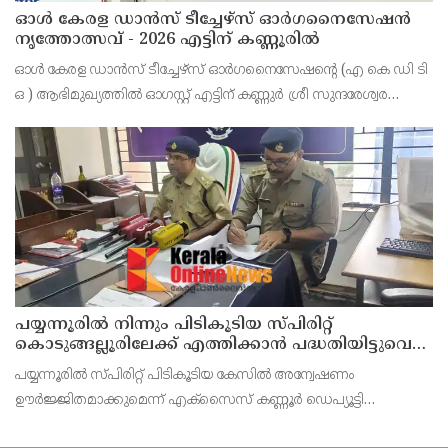
ഓൾ കേരള ഡാൻസ് ടീച്ചേഴ്സ് ഓർഗനൈസേഷൻ
നൃത്തോത്സവ് - 2026 എട്ടിന് കണ്ണൂരിൽ
ഓൾ കേരള ഡാൻസ് ടീച്ചേഴ്സ് ഓർഗനൈസേഷൻ്റെ (എ കെ ഡി ടി
ഒ ) ആഭിമുഖ്യത്തിൽ ഓഗസ്റ്റ് എട്ടിന് കണ്ണുർ ശ്രീ സുന്ദരേശ്വര
ക്ഷേത്രത്തിൽ നൃത്തോത്സവ്_2026 സീസൺ 2 നടത്തുമെന്ന്
സംഘാടകർ കണ്ണൂർ പ്രസ് ക്ളബ്ബിൽ വാർത്താ സമ
പയ്യന്നൂരിൽ നിന്നും പിടികൂടിയ സ്പിരിറ്റ്
കൊടുങ്ങല്ലൂരിലേക്ക് എത്തിക്കാൻ പദ്ധതിയിട്ടുവെന്ന്
എക്സൈസ് ഡെപ്യൂട്ടി കമ്മിഷണർ
പയ്യന്നൂരിൽ സ്പിരിറ്റ് പിടികൂടിയ കേസിൽ അന്വേഷണം
ഊർജ്ജിതമാക്കുമെന്ന് എക്സൈസ് കണ്ണൂർ ഡെപ്യൂട്ടി
കമ്മീഷണർ ടിഎം ശ്രീനിവാസൻ കണ്ണൂർ എക്സൈസ് അസി.