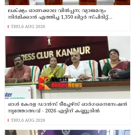
ലക്‌ഷ്യം ഓണക്കാല വിൽപ്പന; വ്യാജമദ്യം
നിർമിക്കാൻ എത്തിച്ച 1,350 ലിറ്റർ സ്പിരിറ്റ്
പിടികൂടി; രണ്ട് പേർ അറസ്റ്റിൽ
THU,6 AUG 2026
ഓൾ കേരള ഡാൻസ് ടീച്ചേഴ്സ് ഓർഗനൈസേഷൻ
നൃത്തോത്സവ് - 2026 എട്ടിന് കണ്ണൂരിൽ
THU,6 AUG 2026