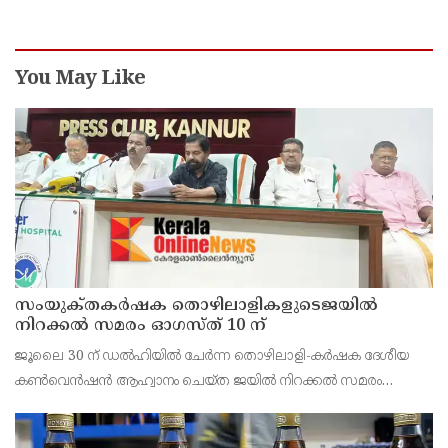
You May Like
സംയുക്‌തകർഷക തൊഴിലാളികളുടെജയിൽ
നിറക്കൽ സമരം ഓഗസ്ത് 10 ന്
ജൂലൈ 30 ന് ഡൽഹിയിൽ ചേർന്ന തൊഴിലാളി-കർഷക ദേശീയ
കൺവെൻഷൻ ആഹ്വാനം ചെയ്ത ജയിൽ നിറക്കൽ സമരം
ജില്ലയിൽ വൻ വിജയമാക്കാൻ തൊഴിലാളി, കർഷക, കർഷക
തൊഴിലാളി സംഘടനകളുടെ സംയുക്ത ജില്ലാ സമിതി