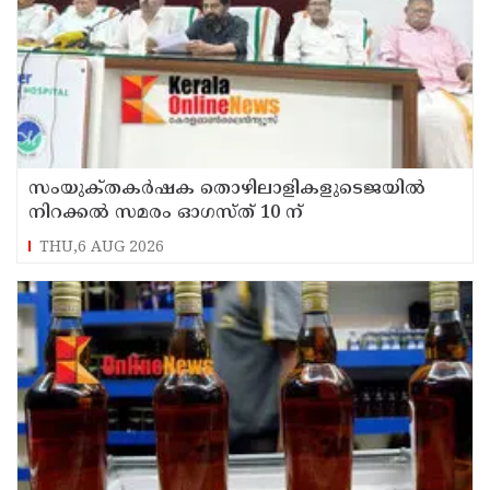
സംയുക്‌തകർഷക തൊഴിലാളികളുടെജയിൽ
നിറക്കൽ സമരം ഓഗസ്ത് 10 ന്
THU,6 AUG 2026