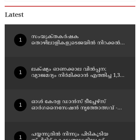
Latest
സംയുക്‌തകർഷക
തൊഴിലാളികളുടെജയിൽ നിറക്കൽ
സമരം ഓഗസ്ത് 10 ന്
ലക്‌ഷ്യം ഓണക്കാല വിൽപ്പന;
വ്യാജമദ്യം നിർമിക്കാൻ എത്തിച്ച 1,350
ലിറ്റർ സ്പിരിറ്റ് പിടികൂടി; രണ്ട് പേർ
അറസ്റ്റിൽ
ഓൾ കേരള ഡാൻസ് ടീച്ചേഴ്സ്
ഓർഗനൈസേഷൻ നൃത്തോത്സവ് -
2026 എട്ടിന് കണ്ണൂരിൽ
പയ്യന്നൂരിൽ നിന്നും പിടികൂടിയ