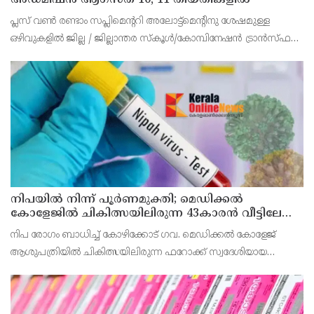
പ്ലസ് വൺ രണ്ടാം സപ്ലിമെന്ററി അലോട്ട്‌മെന്റിനു ശേഷമുള്ള
ഒഴിവുകളിൽ ജില്ല / ജില്ലാന്തര സ്‌കൂൾ/കോമ്പിനേഷൻ ട്രാൻസ്ഫർ
അലോട്ട്‌മെന്റിനായി അപേക്ഷിക്കാനുള്ള അവസരം ആഗസ്റ്റ് 7 ന്
വൈകിട്ട് 4 മണി വരെ നൽകിയിരുന്നു
നിപയിൽ നിന്ന് പൂർണമുക്തി; മെഡിക്കൽ
കോളേജിൽ ചികിത്സയിലിരുന്ന 43കാരൻ വീട്ടിലേക്ക്
മടങ്ങി
നിപ രോഗം ബാധിച്ച് കോഴിക്കോട് ഗവ. മെഡിക്കൽ കോളേജ്
ആശുപത്രിയിൽ ചികിത്സയിലിരുന്ന ഫറോക്ക് സ്വദേശിയായ
43കാരനെ ഡിസ്ചാർജ് ചെയ്തു.