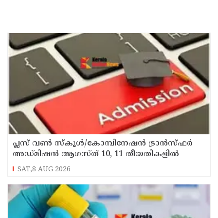
പ്ലസ് വൺ സ്‌കൂൾ/കോമ്പിനേഷൻ ട്രാൻസ്ഫർ
അഡ്മിഷൻ ആഗസ്ത് 10, 11 തീയതികളിൽ
SAT,8 AUG 2026