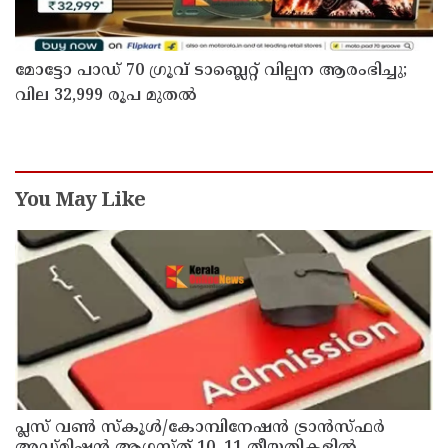
മോട്ടോ പാഡ് 70 ഗ്രൂവ് ടാബ്ലെറ്റ് വില്പന ആരംഭിച്ചു;
വില 32,999 രൂപ മുതൽ
You May Like
പ്ലസ് വൺ സ്‌കൂൾ/കോമ്പിനേഷൻ ട്രാൻസ്ഫർ
അഡ്മിഷൻ ആഗസ്ത് 10, 11 തീയതികളിൽ