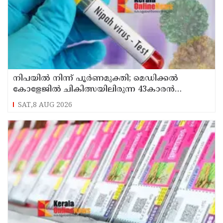
നിപയിൽ നിന്ന് പൂർണമുക്തി; മെഡിക്കൽ
കോളേജിൽ ചികിത്സയിലിരുന്ന 43കാരൻ
വീട്ടിലേക്ക് മടങ്ങി
SAT,8 AUG 2026