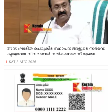
അസംഘടിത ചെറുകിട സ്ഥാപനങ്ങളുടെ സർവെ:
കൃത്യമായ വിവരങ്ങൾ നൽകണമെന്ന് മുഖ്യമന്ത്രി
വി ഡി സതീശൻ
SAT,8 AUG 2026