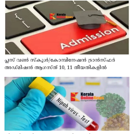
പ്ലസ് വൺ സ്‌കൂൾ/കോമ്പിനേഷൻ ട്രാൻസ്ഫർ
അഡ്മിഷൻ ആഗസ്ത് 10, 11 തീയതികളിൽ