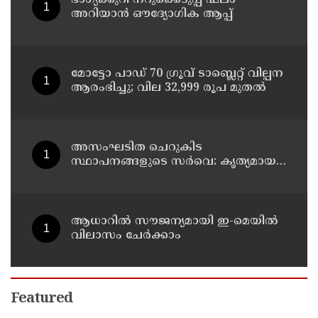
അറിയാൻ ഔദ്യോഗിക ആപ്പ്
മോട്ടോ പാഡ് 70 ഗ്രൂവ് ടാബ്ലെറ്റ് വില്പന
ആരംഭിച്ചു; വില 32,999 രൂപ മുതൽ
അസംഘടിത ചെറുകിട
സ്ഥാപനങ്ങളുടെ സർവെ: കൃത്യമായ
വിവരങ്ങൾ നൽകണമെന്ന് മുഖ്യമന്ത്രി
വി ഡി സതീശൻ
ആധാറിൽ സൗജന്യമായി ഇ-മെയിൽ
വിലാസം ചേർക്കാം
Featured