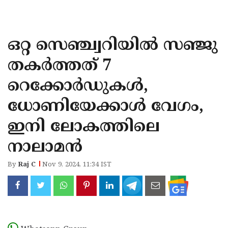
KOZHIKODE
WAYANAD
ഒറ്റ സെഞ്ച്വറിയില്‍ സഞ്ജു
KANNUR
തകര്‍ത്തത് 7
KASARAGOD
റെക്കോര്‍ഡുകള്‍,
ധോണിയേക്കാള്‍ വേഗം,
ഇനി ലോകത്തിലെ
നാലാമന്‍
By
Raj C
Nov 9, 2024, 11:34 IST