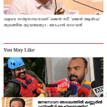
വളരെ സത്യസന്ധരാണ് ‘ജെൻ സി’ ‘ജെൻ ആൽഫ’
തുടങ്ങിയ യുവതലമുറ ; മോഹൻ ഭാഗവത്
You May Like
ജീവൻ രക്ഷാപ്രവർത്തനത്തിനിടെ മീന്തുള്ളി