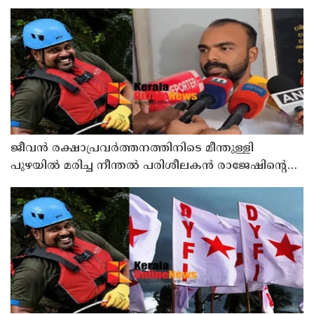
ജീവൻ രക്ഷാപ്രവർത്തനത്തിനിടെ മീന്തുള്ളി
പുഴയിൽ മരിച്ച നീന്തൽ പരിശീലകൻ രാജേഷിൻ്റെ
മൃതദേഹത്തോട് അനാദരവ് : റിപ്പോർട്ട് ലഭിച്ചാലുടൻ
നടപടിയെന്ന് കളക്ടർ