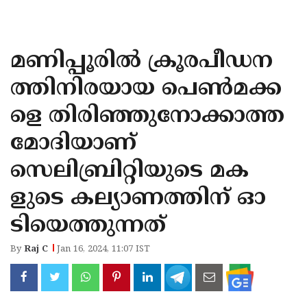
KOZHIKODE
WAYANAD
മണിപ്പൂരില്‍ ക്രൂരപീഡന
KANNUR
ത്തിനിരയായ പെണ്‍മക്ക
KASARAGOD
ളെ തിരിഞ്ഞുനോക്കാത്ത
മോദിയാണ്
സെലിബ്രിറ്റിയുടെ മക
ളുടെ കല്യാണത്തിന് ഓ
ടിയെത്തുന്നത്
By
Raj C
Jan 16, 2024, 11:07 IST