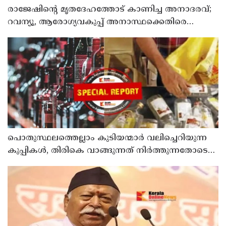
രാജേഷിന്റെ മൃതദേഹത്തോട് കാണിച്ച അനാദരവ്;
റവന്യൂ, ആരോഗ്യവകുപ്പ് അനാസ്ഥക്കെതിരെ
കടുത്ത നടപടി വേണം; ഡിവൈഎഫ്ഐ
ശക്തമായ പ്രതിഷേധത്തിലേക്ക്
പൊതുസ്ഥലത്തെല്ലാം കുടിയന്മാര്‍ വലിച്ചെറിയുന്ന
കുപ്പികള്‍, തിരികെ വാങ്ങുന്നത് നിര്‍ത്തുന്നതോടെ
ഇത് ഇരട്ടിക്കും, കോടികളുടെ ലാഭമുള്ള പദ്ധതി
നിര്‍ത്തിയത് എന്തിന്? സര്‍ക്കാരിന്റേത് തലതിരിഞ്ഞ
തീരുമാനമോ?