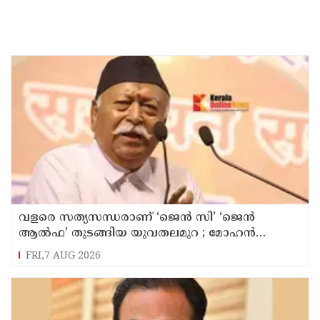
വളരെ സത്യസന്ധരാണ് ‘ജെൻ സി’ ‘ജെൻ
ആൽഫ’ തുടങ്ങിയ യുവതലമുറ ; മോഹൻ
ഭാഗവത്
FRI,7 AUG 2026