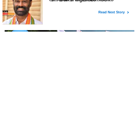
പുഴയിൽ മരിച്ച നീന്തൽ പരിശീലകൻ രാജേഷിൻ്റെ
മൃതദേഹത്തോട് അനാദരവ് : റിപ്പോർട്ട് ലഭിച്ചാലുടൻ
ജീവൻ രക്ഷാപ്രവർത്തനത്തിനിടെ ചെറുപുഴ മീ ന്തുള്ളി പുഴയിൽ
നടപടിയെന്ന് കളക്ടർ
മരിച്ച നീന്തൽ പരിശീലകൻ രാജേഷിൻ്റെ മൃതദേഹം പരിയാരത്തെ
കണ്ണൂർ മെഡിക്കൽ കോളേജ് ആശുപത്രിയിൽ നിന്നും
പോസ്റ്റുമോർട്ടം നടപടികൾക്കു ശേഷം സ്വദേശമായ തിരുവ
രാജേഷിന്റെ മൃതദേഹത്തോട് കാണിച്ച അനാദരവ്;
റവന്യൂ, ആരോഗ്യവകുപ്പ് അനാസ്ഥക്കെതിരെ
കടുത്ത നടപടി വേണം; ഡിവൈഎഫ്ഐ
രക്ഷാപ്രവർത്തനത്തിനിടെ ഒഴുക്കിൽപെട്ട് മരിച്ച തിരുവനന്തപുരം
ശക്തമായ പ്രതിഷേധത്തിലേക്ക്
സ്വദേശി രാജേഷിന്റെ മൃതദേഹത്തോട് അധികൃതർ കാട്ടിയ
മനുഷ്യത്വരഹിതമായ അനാദരവിനെതിരെ ഡിവൈഎഫ്ഐ
കണ്ണൂർ ജില്ലാ സെക്രട്ടറിയേറ്റ് ശക്തമായി പ്രതിഷേധിക്ക