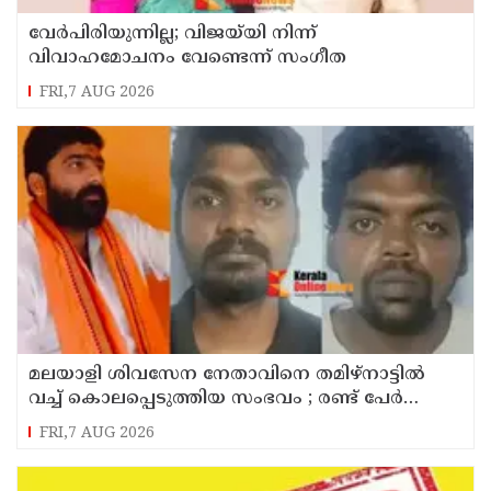
വേർപിരിയുന്നില്ല; വിജയ്‍യി നിന്ന്
വിവാഹമോചനം വേണ്ടെന്ന് സംഗീത
FRI,7 AUG 2026
മലയാളി ശിവസേന നേതാവിനെ തമിഴ്നാട്ടിൽ
വച്ച് കൊലപ്പെടുത്തിയ സംഭവം ; രണ്ട് പേർ
പിടിയിൽ
FRI,7 AUG 2026