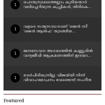
പ്രതിഷേധത്തിലേക്ക്
പൊതുസ്ഥലത്തെല്ലാം കുടിയന്മാര്‍
വലിച്ചെറിയുന്ന കുപ്പികള്‍, തിരികെ
വാങ്ങുന്നത് നിര്‍ത്തുന്നതോടെ ഇത്
ഇരട്ടിക്കും, കോടികളുടെ ലാഭമുള്ള
പദ്ധതി നിര്‍ത്തിയത് എന്തിന്?
സര്‍ക്കാരിന്റേത് തലതിരിഞ്ഞ
വളരെ സത്യസന്ധരാണ് ‘ജെൻ സി’
തീരുമാനമോ?
‘ജെൻ ആൽഫ’ തുടങ്ങിയ
യുവതലമുറ ; മോഹൻ ഭാഗവത്
ജനസേവന അദാലത്തിൽ കണ്ണൂരിൽ
വന്യജീവി ആക്രമണത്തിന് ഇരയായ
30 പേർക്ക് സഹായധനം അനുവദിച്ചു
വേർപിരിയുന്നില്ല; വിജയ്‍യി നിന്ന്
വിവാഹമോചനം വേണ്ടെന്ന് സംഗീത
Featured