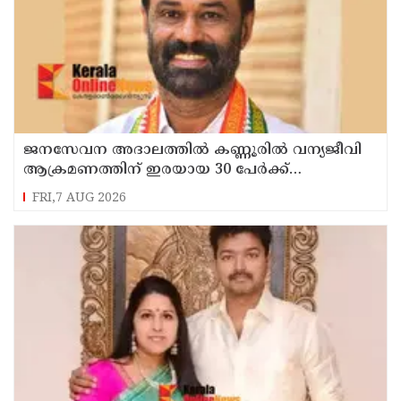
ജനസേവന അദാലത്തിൽ കണ്ണൂരിൽ വന്യജീവി
ആക്രമണത്തിന് ഇരയായ 30 പേർക്ക്
സഹായധനം അനുവദിച്ചു
FRI,7 AUG 2026