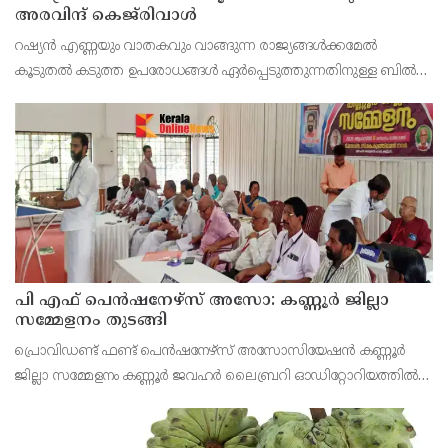
അരവിന്ദ് കെജ്‌രിവാൾ
റഷ്യൻ എണ്ണയും വാതകവും വാങ്ങുന്ന രാജ്യങ്ങൾക്കമേൽ
കൂടുതൽ കടുത്ത ഉപരോധങ്ങൾ ഏർപ്പെടുത്തുന്നതിനുള്ള ബിൽ
പാസാക്കാൻ യു.എസ് സെനറ്റിൽ നീക്കം നടത്തുന്നതിനിടെ,
ഇന്ത്യൻ പ്രധാനമന്ത്രി നരേന്ദ്ര മോദിക്കെതിരെ രൂക്ഷ
പി എഫ് പെൻഷനേഴ്സ് അസോ: കണ്ണൂർ ജില്ലാ
സമ്മേളനം തുടങ്ങി
പ്രൊവിഡണ്ട് ഫണ്ട് പെൻഷനേഴ്സ് അസോസിയേഷൻ കണ്ണൂർ
ജില്ലാ സമ്മേളനം കണ്ണൂർ ജവഹർ ലൈബ്രറി ഓഡിറ്റോറിയത്തിൽ
വി കെ സനോജ് എം എൽ എ ഉൽഘാടനം ചെയ്തു. പ്രസിഡണ്ട് പി
ഭരതൻ അദ്ധ്യക്ഷത വഹിച്ചു.