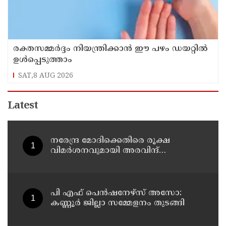
രക്തസമ്മർദ്ദം നിയന്ത്രിക്കാൻ ഈ പഴം ഡയറ്റിൽ
ഉൾപ്പെടുത്താം
SAT,8 AUG 2026
Latest
നരേന്ദ്ര മോദിക്കെതിരെ രൂക്ഷ
വിമർശനവുമായി അരവിന്ദ്
കെജ്‌രിവാൾ
പി എഫ് പെൻഷനേഴ്സ് അസോ:
കണ്ണൂർ ജില്ലാ സമ്മേളനം തുടങ്ങി