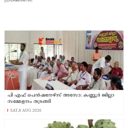
പ്രതികരണം.
പി എഫ് പെൻഷനേഴ്സ് അസോ: കണ്ണൂർ ജില്ലാ
സമ്മേളനം തുടങ്ങി
SAT,8 AUG 2026