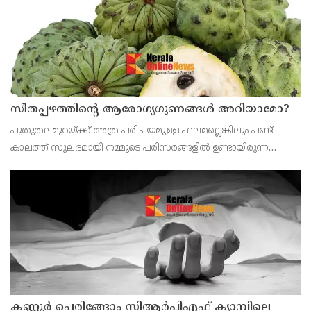
സീതപ്പഴത്തിന്റെ ആരോഗ്യഗുണങ്ങൾ അറിയാമോ?
പുതുതലമുറയ്ക്ക് അത്ര പരിചയമുള്ള ഫലമല്ലെങ്കിലും പണ്ട്
കാലത്ത് സുലഭമായി നമ്മുടെ പരിസരങ്ങളിൽ ഉണ്ടായിരുന്ന
പഴമാണ് സീതപ്പഴം.ശ്വാസകോശത്തിന്റെ ആരോഗ്യത്തിനും
ആസ്ത്മ അടക്കമുള്ള പ്രശ്‌നങ്ങൾക്കും സീതപ്പഴം ഗുണകര
കണ്ണൂര്‍ പെരിങ്ങോം സിആര്‍പിഎഫ് ക്യാമ്പിലെ