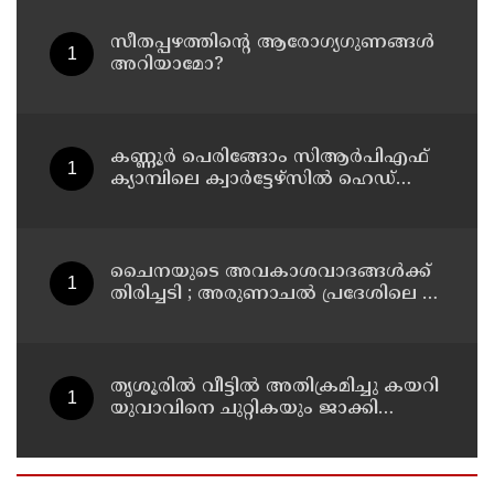
സീതപ്പഴത്തിന്റെ ആരോഗ്യഗുണങ്ങൾ
അറിയാമോ?
കണ്ണൂര്‍ പെരിങ്ങോം സിആര്‍പിഎഫ്
ക്യാമ്പിലെ ക്വാര്‍ട്ടേഴ്സില്‍ ഹെഡ്
കോണ്‍സ്റ്റബിളിനെ മരിച്ച നിലയില്‍
കണ്ടെത്തി
ചൈനയുടെ അവകാശവാദങ്ങൾക്ക്
തിരിച്ചടി ; അരുണാചൽ പ്രദേശിലെ 27
സ്ഥലങ്ങൾക്ക് ഔദ്യോഗിക പേരുകൾ
നൽകി ഇന്ത്യ
തൃശൂരിൽ വീട്ടിൽ അതിക്രമിച്ചു കയറി
യുവാവിനെ ചുറ്റികയും ജാക്കി
ലിവറും ഉപയോഗിച്ച് തലക്കടിച്ച്
കൊലപ്പെടുത്താൻ ശ്രമിച്ച കേസ് :
രണ്ടു പേർ പിടിയിൽ