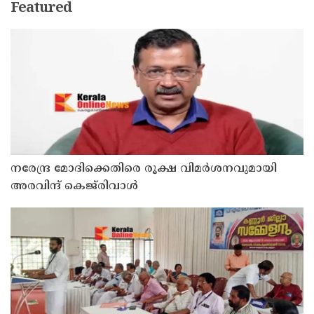
Featured
നരേന്ദ്ര മോദിക്കെതിരെ രൂക്ഷ വിമർശനവുമായി
അരവിന്ദ് കെജ്‌രിവാൾ