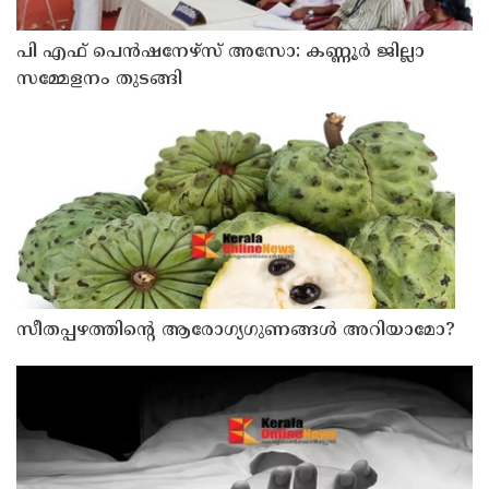
പി എഫ് പെൻഷനേഴ്സ് അസോ: കണ്ണൂർ ജില്ലാ
സമ്മേളനം തുടങ്ങി
സീതപ്പഴത്തിന്റെ ആരോഗ്യഗുണങ്ങൾ അറിയാമോ?