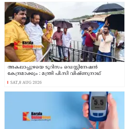
അകലാപ്പുഴയെ ടൂറിസം ഡെസ്റ്റിനേഷന്‍
കേന്ദ്രമാക്കും : മന്ത്രി പി.സി വിഷ്ണുനാഥ്
SAT,8 AUG 2026