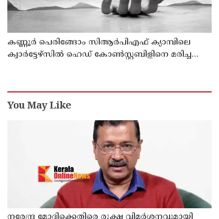
കണ്ണൂര്‍ പെരിങ്ങോം സിആര്‍പിഎഫ് ക്യാമ്പിലെ
ക്വാര്‍ട്ടേഴ്സില്‍ ഹെഡ് കോണ്‍സ്റ്റബിളിനെ മരിച്ച
നിലയില്‍ കണ്ടെത്തി
You May Like
നരേന്ദ്ര മോദിക്കെതിരെ രൂക്ഷ വിമർശനവുമായി