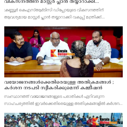
വികസനത്തിന് മാസ്റ്റർ പ്ലാൻ തയ്യാറാക്കി
സമർപ്പിക്കും : ടി ഒ മോഹനൻ എം എൽ എ
:കണ്ണൂർ കെഎസ്ആർടിസി ഡിപ്പോയുടെ വികസനത്തിന്
ആവശ്യമായ മാസ്റ്റർ പ്ലാൻ തയ്യാറാക്കി വകുപ്പ് മന്ത്രിക്ക്
സമർപ്പിക്കുമെന്ന് അഡ്വ.ടി ഒ മോഹനൻ എംഎൽഎ അറിയിച്ചു.
ഡിപ്പോയ്ക്ക് നാല് ഏക്കറിൽ അധികം വരുന്ന സ്ഥലമുണ്ട്
വയോജനങ്ങൾക്കെതിരെയുള്ള അതിക്രമങ്ങൾ ;
കർശന നടപടി സ്വീകരിക്കുമെന്ന് കമ്മീഷൻ
സംസ്ഥാനത്ത് വയോജനങ്ങളുടെ പരാതികൾ ഏറിവരുന്ന
സാഹചര്യത്തിൽ ഇവർക്കെതിരെയുള്ള അതിക്രമങ്ങളിൽ കർശന
നടപടി സ്വീകരിക്കുമെന്ന് വയോജന കമ്മീഷൻ ചെയർമാൻ അഡ്വ.
കെ. സോമപ്രസാദ്.