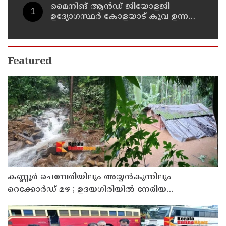
മൈനിങ് ആൻഡ്​ ജിയോളജി
ഉദ്യോഗസ്ഥർ കോളയാട് കൂവ ഉന്നതി
സന്ദർശിച്ചു
Featured
കണ്ണൂർ ചെമ്പേരിയിലും അയ്യൻകുന്നിലും
റെക്കോർഡ് മഴ ; ഉദയഗിരിയിൽ നേരിയ
ഉരുൾപൊട്ടൽ; 13 പേരെ ക്യാമ്പിലേക്ക് മാറ്റി