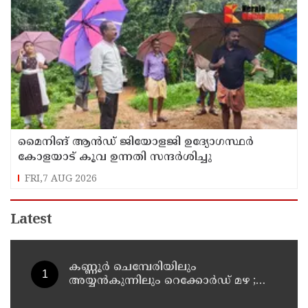
മൈനിങ് ആൻഡ്​ ജിയോളജി ഉദ്യോഗസ്ഥർ
കോളയാട് കൂവ ഉന്നതി സന്ദർശിച്ചു
FRI,7 AUG 2026
Latest
കണ്ണൂർ ചെമ്പേരിയിലും
അയ്യൻകുന്നിലും റെക്കോർഡ് മഴ ;
ഉദയഗിരിയിൽ നേരിയ ഉരുൾപൊട്ടൽ;