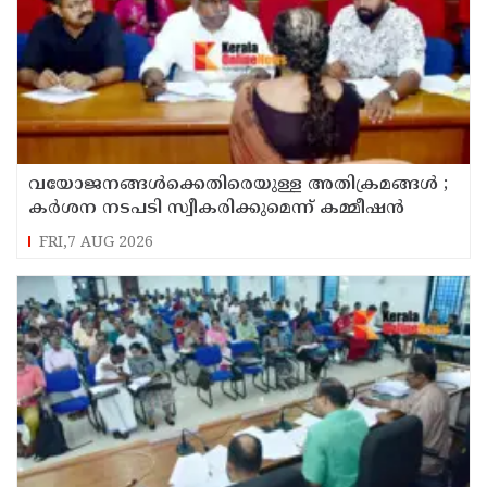
വയോജനങ്ങൾക്കെതിരെയുള്ള അതിക്രമങ്ങൾ ;
കർശന നടപടി സ്വീകരിക്കുമെന്ന് കമ്മീഷൻ
FRI,7 AUG 2026