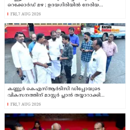
റെക്കോർഡ് മഴ ; ഉദയഗിരിയിൽ നേരിയ
ഉരുൾപൊട്ടൽ; 13 പേരെ ക്യാമ്പിലേക്ക് മാറ്റി
FRI,7 AUG 2026
കണ്ണൂർ കെഎസ്ആർടിസി ഡിപ്പോയുടെ
വികസനത്തിന് മാസ്റ്റർ പ്ലാൻ തയ്യാറാക്കി
സമർപ്പിക്കും : ടി ഒ മോഹനൻ എം എൽ എ
FRI,7 AUG 2026