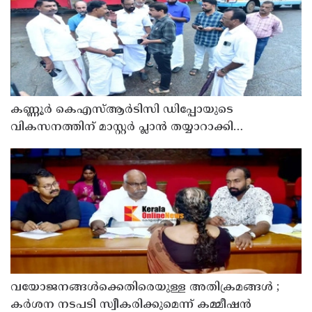
കണ്ണൂർ കെഎസ്ആർടിസി ഡിപ്പോയുടെ
വികസനത്തിന് മാസ്റ്റർ പ്ലാൻ തയ്യാറാക്കി
സമർപ്പിക്കും : ടി ഒ മോഹനൻ എം എൽ എ
വയോജനങ്ങൾക്കെതിരെയുള്ള അതിക്രമങ്ങൾ ;
കർശന നടപടി സ്വീകരിക്കുമെന്ന് കമ്മീഷൻ