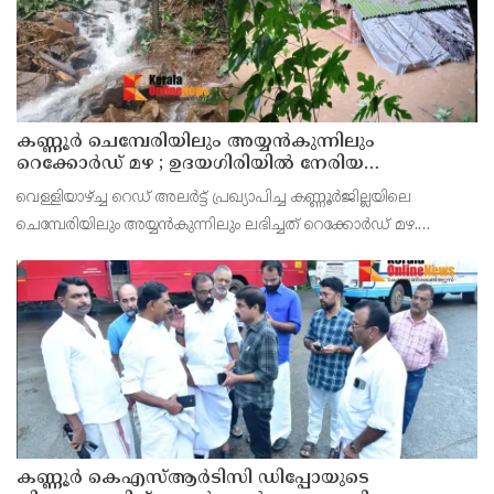
കണ്ണൂർ ചെമ്പേരിയിലും അയ്യൻകുന്നിലും
റെക്കോർഡ് മഴ ; ഉദയഗിരിയിൽ നേരിയ
ഉരുൾപൊട്ടൽ; 13 പേരെ ക്യാമ്പിലേക്ക് മാറ്റി
വെള്ളിയാഴ്ച്ച റെഡ് അലർട്ട് പ്രഖ്യാപിച്ച കണ്ണൂർജില്ലയിലെ
ചെമ്പേരിയിലും അയ്യൻകുന്നിലും ലഭിച്ചത് റെക്കോർഡ് മഴ.
രാവിലെ 8.30 മുതലുള്ള ഏഴ് മണിക്കൂറിൽ ചെമ്പേരിയിൽ ലഭിച്ച 96
മില്ലിമീറ്റർ മഴ ആ സമയം സംസ്ഥാനത്ത
കണ്ണൂർ കെഎസ്ആർടിസി ഡിപ്പോയുടെ