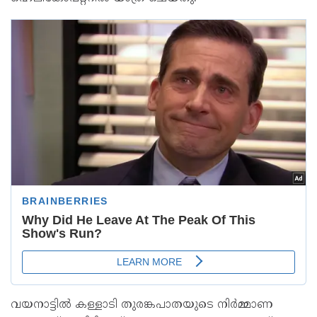
വയനാട്ടില്‍ കള്ളാടി തുരങ്കപാതയുടെ നിര്‍മ്മാണ