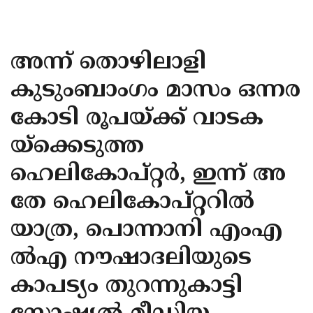
KOZHIKODE
WAYANAD
അന്ന് തൊഴിലാളി
KANNUR
കുടുംബാംഗം മാസം ഒന്നര
KASARAGOD
കോടി രൂപയ്ക്ക് വാടക
യ്‌ക്കെടുത്ത
ഹെലികോപ്റ്റര്‍, ഇന്ന് അ
തേ ഹെലികോപ്റ്ററില്‍
യാത്ര, പൊന്നാനി എംഎ
ല്‍എ നൗഷാദലിയുടെ
കാപട്യം തുറന്നുകാട്ടി