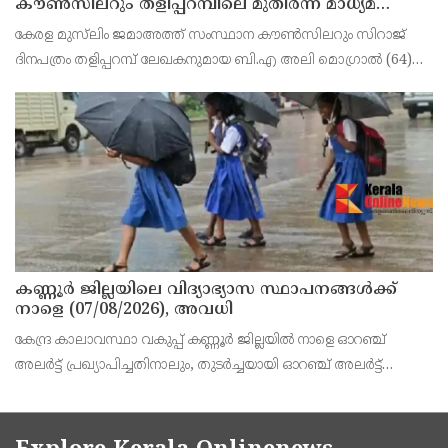
കൗൺസിലറും തളിപ്പറമ്പിലെ മുതിർന്ന മാധ്യമ
പ്രവർത്തകനുമായ ബി എ അലി മൊഗ്രാൽ
കേരള മുസ്‌ലിം ജമാഅത്ത് സംസ്ഥാന കൗൺസിലറും സിറാജ്
നിര്യാതനായി
ദിനപത്രം തളിപ്പറമ്പ് ലേഖകനുമായ ബി.എ അലി മൊഗ്രാൽ (64)
അന്തരിച്ചു. തളിപ്പറമ്പ് പ്രസ്‌ ഫോറം പ്രസിഡൻ്റ്, കേരള മുസ്‌ലിം
ജമാഅത്ത് ജില്ലാ സെക്രട്ടറി, എസ്.വൈ.എ
കണ്ണൂർ ജില്ലയിലെ വിദ്യാഭ്യാസ സ്ഥാപനങ്ങള്‍ക്ക്
നാളെ (07/08/2026), അവധി
കേന്ദ്ര കാലാവസ്ഥാ വകുപ്പ് കണ്ണൂർ ജില്ലയിൽ നാളെ ഓറഞ്ച്
അലർട്ട് പ്രഖ്യാപിച്ചതിനാലും, തുടർച്ചയായി ഓറഞ്ച് അലർട്ട്
ഉള്ളതുകൊണ്ടും, കനത്ത മഴക്കുള്ള സാഹചര്യം ഉള്ളതിനാലും,
ജില്ലയിലെ പ്രൊഫഷണൽ കോളേജ് ഉൾപ്പടെ എല