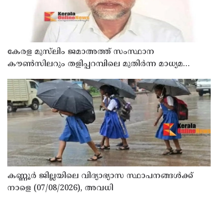
കേരള മുസ്‌ലിം ജമാഅത്ത് സംസ്ഥാന
കൗൺസിലറും തളിപ്പറമ്പിലെ മുതിർന്ന മാധ്യമ
പ്രവർത്തകനുമായ ബി എ അലി മൊഗ്രാൽ
നിര്യാതനായി
കണ്ണൂർ ജില്ലയിലെ വിദ്യാഭ്യാസ സ്ഥാപനങ്ങള്‍ക്ക്
നാളെ (07/08/2026), അവധി