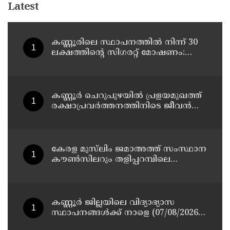
Latest
കണ്ണൂരിലെ സ്ഥാപനത്തിൽ നിന്ന് 30
ലക്ഷത്തിന്റെ സിഗരറ്റ് മോഷണം:
തമിഴ്‌നാട് സ്വദേശിയായ
സെയിൽസ്മാൻ തെങ്കാശിയിൽ
പിടിയിൽ
കണ്ണൂർ ചെറുപുഴയിൽ പ്രളയമുഖത്ത്
രക്ഷാപ്രവർത്തനത്തിനിടെ ജീവൻ
നഷ്ടപ്പെട്ട ആർ. രാജേഷിൻ്റെ ഭൗതിക
ശരീരത്തോട് അനാദരവ്
കാണിച്ചതായി ആരോപണം
കേരള മുസ്‌ലിം ജമാഅത്ത് സംസ്ഥാന
കൗൺസിലറും തളിപ്പറമ്പിലെ
മുതിർന്ന മാധ്യമ പ്രവർത്തകനുമായ
ബി എ അലി മൊഗ്രാൽ നിര്യാതനായി
കണ്ണൂർ ജില്ലയിലെ വിദ്യാഭ്യാസ
സ്ഥാപനങ്ങള്‍ക്ക് നാളെ (07/08/2026),
അവധി