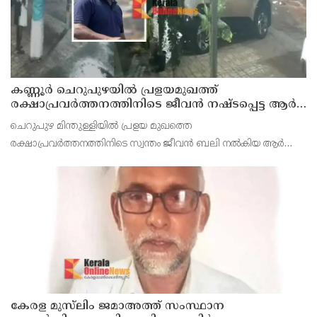
കണ്ണൂർ ചെറുപുഴയിൽ പ്രളയമുഖത്ത്
രക്ഷാപ്രവർത്തനത്തിനിടെ ജീവൻ നഷ്ടപ്പെട്ട ആർ.
രാജേഷിൻ്റെ ഭൗതിക ശരീരത്തോട് അനാദരവ്
ചെറുപുഴ മിന്തുള്ളിയിൽ പ്രളയ മുഖത്തെ
കാണിച്ചതായി ആരോപണം
രക്ഷാപ്രവർത്തനത്തിനിടെ സ്വന്തം ജീവൻ ബലി നൽകിയ ആർ
രാജേഷിനോട് അനാദരവ് കാണിച്ചതായി ആരോപണം. രാജേഷിന്റെ
മൃതദേഹം തിരുവനന്തപുരത്തെ
കേരള മുസ്‌ലിം ജമാഅത്ത് സംസ്ഥാന