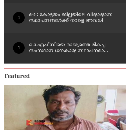
മഴ : കോട്ടയം ജില്ലയിലെ വിദ്യാഭ്യാസ
സ്ഥാപനങ്ങൾക്ക് നാളെ അവധി
കെഎഫ്‌സിയെ രാജ്യത്തെ മികച്ച
സംസ്ഥാന ധനകാര്യ സ്ഥാപനമാക്കും:
മുഖ്യമന്ത്രി വി ഡി സതീശൻ
Featured