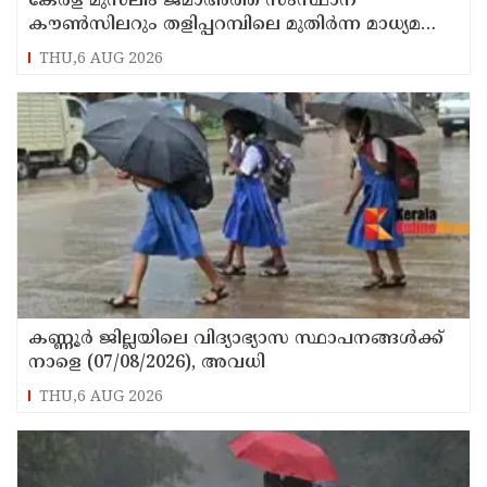
കേരള മുസ്‌ലിം ജമാഅത്ത് സംസ്ഥാന
കൗൺസിലറും തളിപ്പറമ്പിലെ മുതിർന്ന മാധ്യമ
പ്രവർത്തകനുമായ ബി എ അലി മൊഗ്രാൽ
THU,6 AUG 2026
നിര്യാതനായി
കണ്ണൂർ ജില്ലയിലെ വിദ്യാഭ്യാസ സ്ഥാപനങ്ങള്‍ക്ക്
നാളെ (07/08/2026), അവധി
THU,6 AUG 2026