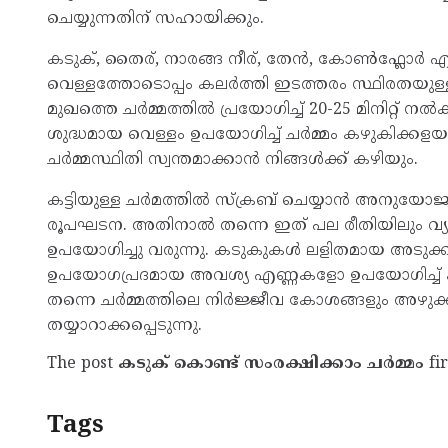
ചെയ്യുന്നതിന് സഹായിക്കും.
കടുക്, തൈര്, നാരങ്ങ നീര്, തേൻ, കോൺഫ്ലോർ എന
വെള്ളത്തോടൊപ്പം കലർത്തി ഇടത്തരം സ്ഥിരതയുള്ള മി
മുഖത്തെ ചർമ്മത്തിൽ പ്രയോഗിച്ച് 20-25 മിനിറ്
ശുദ്ധമായ വെള്ളം ഉപയോഗിച്ച് ചർമ്മം കഴുകിക്
ചർമ്മസ്ഥിതി സ്വന്തമാക്കാൻ നിങ്ങൾക്ക് കഴിയും.
കട്ടിയുള്ള ചർമത്തിൽ സ്ക്രബ് ചെയ്യാൻ അനുയോ
രൂപഘടന. അതിനാൽ തന്നെ ഇത് പല രീതിയിലും വ്യാ
ഉപയോഗിച്ചു വരുന്നു. കടുകുകൾ ലളിതമായ അടുക
ഉപയോഗപ്രദമായ അവശ്യ എണ്ണകളോ ഉപയോഗിച്ച് ക
തന്നെ ചർമ്മത്തിലെ നിർജ്ജീവ കോശങ്ങളും അഴുക്കും ശ
തയ്യാറാക്കപ്പെടുന്നു.
The post
കടുക് കൊണ്ട് സംരക്ഷിക്കാം ചര്‍മ്മം
fi
Tags