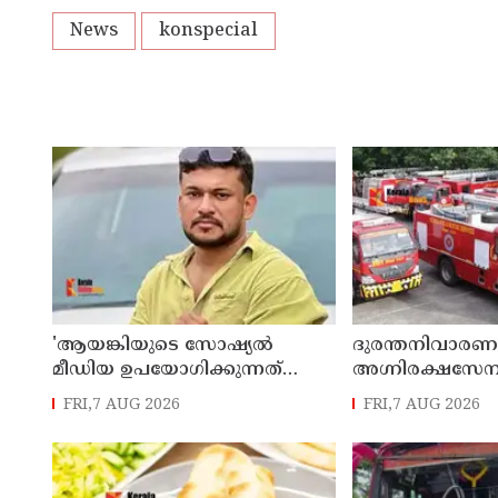
News
konspecial
'ആയങ്കിയുടെ സോഷ്യൽ
ദുരന്തനിവാരണം
മീഡിയ ഉപയോഗിക്കുന്നത്
അഗ്നിരക്ഷസേ
മറ്റൊരാൾ? 'അർജുൻ
വിപുലീകരണത്ത
FRI,7 AUG 2026
FRI,7 AUG 2026
ആയങ്കിയെ പൂട്ടാനൊരുങ്ങി
ആധുനികവത്ക
പൊലീസ്'; കൊച്ചിയിൽ വ്യാപക
64.21 കോടി രൂപ
പരിശോധന
അനുവദിച്ചു