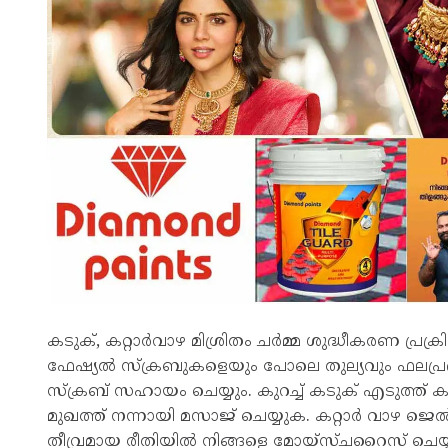
കടുക്, കറ്റാർവാഴ മിശ്രിതം ചർമ്മ ശുദ്ധീകരണ പ്ര
ഫേഷ്യൽ സ്ക്രബുകളെയും പോലെ തുല്യവും ഫലപ
സ്‌ക്രബ് സഹായം ചെയ്യും. കുറച്ച് കടുക് എടുത്ത് കറ
മുഖത്ത് നന്നായി മസാജ് ചെയ്യുക. കറ്റാർ വാഴ ജെ
തീവ്രമായ രീതിയിൽ നിങ്ങളെ മോയ്സ്ചറൈസ് ചെയ