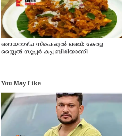
ഞായറാഴ്ച സ്പെഷ്യൽ ലഞ്ച്: കേരള
സ്റ്റൈൽ സൂപ്പർ കപ്പബിരിയാണി
You May Like