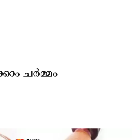
ാം ചര്‍മ്മം