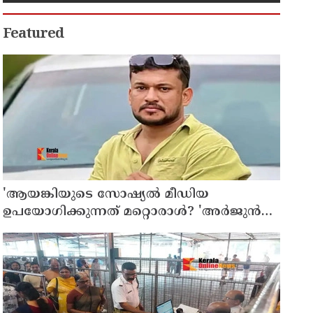
ആധുനികവത്കരണത്തിനുമായി
64.21 കോടി രൂപ കൂടി അനുവദിച്ചു
Featured
'ആയങ്കിയുടെ സോഷ്യൽ മീഡിയ
ഉപയോഗിക്കുന്നത് മറ്റൊരാൾ? 'അർജുൻ
ആയങ്കിയെ പൂട്ടാനൊരുങ്ങി പൊലീസ്';
കൊച്ചിയിൽ വ്യാപക പരിശോധന