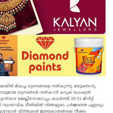
ക്രിയയിൽ മികച്ച ഗുണങ്ങളെ നൽകുന്നു. മറ്റേതൊരു
്രദവുമായ ഗുണങ്ങൾ നൽകാൻ കടുക് ഫേഷ്യൽ
്റാർവാഴ ജെല്ലിനോടൊപ്പം കലർത്തി 10-15 മിനിറ്റ്
ൽ സ്വാഭാവിക രീതിയിൽ നിങ്ങളുടെ ചർമ്മത്തെ ഏറ്റവും
്യുമ്പോൾ വിത്തുകൾ മൃതകോശങ്ങളെ നീക്കം