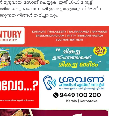
ദുവായി മസാജ് ചെയ്യുക. ഇത് 10-15 മിനുട്ട്
തിൽ കഴുകാം. നന്നായി ഈർപ്പമുള്ളതും നിർജ്ജീവ
ുന്നത് നിങ്ങൾ തിരിച്ചറിയും.