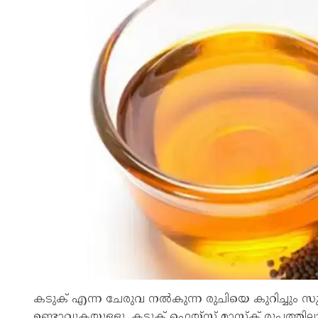
കടുക് എന്ന ചേരുവ നൽകുന്ന രുചിയെ കുറിച്ചും സുഗന
ഉണ്ടാവുകയുള്ളൂ. കടുക് ഫെയ്സ് മാസ്ക് രൂപത്തിലാ