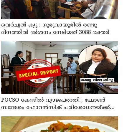
വെർച്വൽ ക്യൂ : ഗുരുവായൂരിൽ രണ്ടു
ദിനത്തിൽ ദർശനം നേടിയത് 3088 ഭക്തർ
POCSO കേസിൽ വ്യാജപരാതി ; ഫോൺ
സന്ദേശം ഫോറൻസിക് പരിശോധനയ്ക്ക്
ഹൈക്കോടതി നിർദേശം; പ്രതിയെ
വെറുതെവിട്ട് ആലുവ ഫാസ്റ്റ് ട്രാക്ക് കോടതി