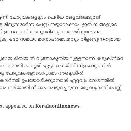
്നീ ചേരുവകളെല്ലാം ചെറിയ അളവിലെടുത്ത്
നുസമാർന്ന പേസ്റ്റ് തയ്യാറാക്കാം. ഇത് നിങ്ങളുടെ
റ് നൽകി ഉണങ്ങാൻ അനുവദിക്കുക. അതിനുശേഷം,
കളയുക, ഒരേ സമയം മനോഹരമായതും തിളങ്ങുന്നതുമായ
ജ്യമായ രീതിയിൽ വൃത്താകൃതിയിലുള്ളതാണ് കടുകിൻറെ
പകമായി പ്രകൃതി ഏട്ടാ ഫെയ്സ് സ്‌ക്രബുകളിൽ
്കള ചേരുവകളോടൊപ്പമോ അല്ലെങ്കിൽ
ലർത്തി ഉപയോഗിക്കുമ്പോൾ ഏറ്റവും വേഗത്തിൽ
രിയായി നീക്കം ചെയ്യപ്പെടുന്ന ഒരു സ്‌ക്രബ് പേസ്റ്റ്
rst appeared on
Keralaonlinenews
.