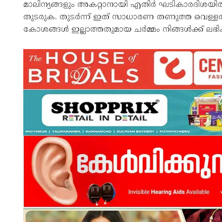
മാലിന്യങ്ങളും അകറ്റാനായി എതിർ ഘടികാരദിശയിൽ മൃ
തുടരുക. തുടർന്ന് ഇത് സാധാരണ തണുത്ത വെള്ളത്
കോശങ്ങൾ ഇല്ലാത്തതുമായ ചർമ്മം നിങ്ങൾക്ക് ലഭിക്ക