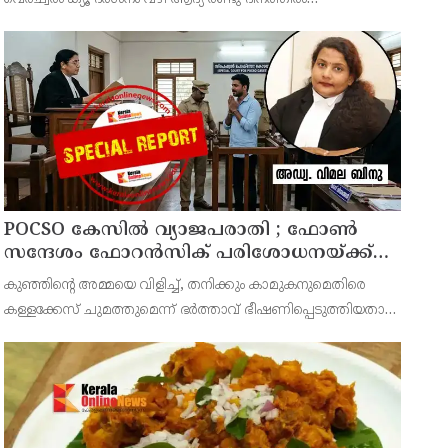
മൂവായിരത്തിലേറെ ഭക്തർ ദർശനം നേടി. 4800 ഭക്തർ ഓൺ
ലൈൻ വഴി ദർശനം ബുക്ക് ചെയ്തിരുന്നു.
POCSO കേസിൽ വ്യാജപരാതി ; ഫോൺ
സന്ദേശം ഫോറൻസിക് പരിശോധനയ്ക്ക്
ഹൈക്കോടതി നിർദേശം; പ്രതിയെ
കുഞ്ഞിന്റെ അമ്മയെ വിളിച്ച്, തനിക്കും കാമുകനുമെതിരെ
വെറുതെവിട്ട് ആലുവ ഫാസ്റ്റ് ട്രാക്ക് കോടതി
കള്ളക്കേസ് ചുമത്തുമെന്ന് ഭർത്താവ് ഭീഷണിപ്പെടുത്തിയതായി
ആരോപിക്കുന്ന ഫോൺ സന്ദേശം ഫോറൻസിക് ലാബ് മുഖേന
പരിശോധിച്ച് റിപ്പോർട്ട് കോടതിയിൽ സമർപ്പിക്കണമെന്