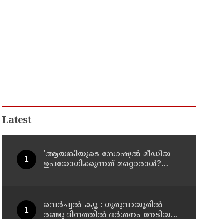
Latest
'ആയങ്കിയുടെ സോഷ്യൽ മീഡിയ
ഉപയോഗിക്കുന്നത് മറ്റൊരാൾ?
'അർജുൻ ആയങ്കിയെ
പൂട്ടാനൊരുങ്ങി പൊലീസ്';
കൊച്ചിയിൽ വ്യാപക പരിശോധന
വെർച്വൽ ക്യൂ : ഗുരുവായൂരിൽ
രണ്ടു ദിനത്തിൽ ദർശനം നേടിയത്