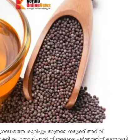
്ധത്തെ കുറിച്ചും മാത്രമേ നമുക്ക് അറിവ്
ക്കി ഉപയോഗിച്ചാൽ നിങ്ങളുടെ ചർമ്മത്തിന് ഒട്ടനവധി