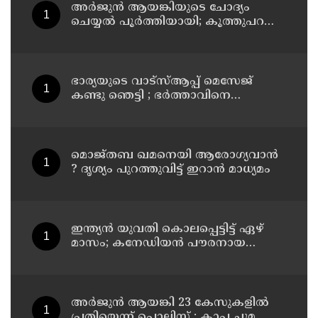
അര്‍ജുന്‍ ആയങ്കിയുടെ ചോദ്യം
ചെയ്യല്‍ പൂര്‍ത്തിയായി; കൂത്തുപറമ്പ്
മജിസ്ട്രേറ്റിന് മുൻപില്‍ ഹാജരാക്കും
ഭാര്യയുടെ വാട്സ്ആപ്പ് മെസേജ്
കണ്ടു ഞെട്ടി ; ഭര്‍ത്താവിനെ
കൊലപ്പെടുത്തി മരണം
റോഡപകടമാക്കി മാറ്റാന്‍
കാമുകനുമായി പദ്ധതിയിട്ട
യുവതിയും സുഹൃത്തും ഒളിവില്‍
മൊജ്തബ ഖമനെയി ആരോഗ്യവാന്‍
? ദൃശ്യം പുറത്തുവിട്ട് ഇറാന്‍ മാധ്യമം
ഇന്ത്യന്‍ യുവതി കൊലപ്പെട്ടിട്ട് ഏഴ്
മാസം; കനേഡിയന്‍ പൗരനായ
പങ്കാളി അറസ്റ്റില്‍
അര്‍ജുന്‍ ആയങ്കി 23 കേസുകളില്‍
പ്രതിയെന്ന് പൊലിസ് : കാപ്പ ചുമത്തി