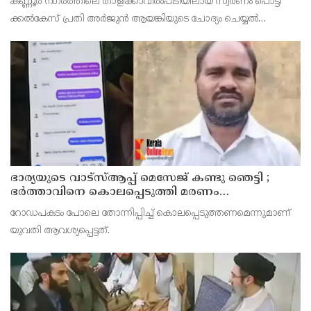
കണ്ണൂർ നഗരത്തിലെ താളിക്കാവിൽപിടിയിലായ സ്വർണം പൊട്ടി
ക്കൽകേസ് പ്രതി അര്‍ജുന്‍ ആയങ്കിയുടെ ചോദ്യം ചെയ്യല്‍
പൂര്‍ത്തിയായി. കൂത്തുപറമ്പ് മജിസ് ട്രേറ്റിന് മുന്നില്‍
ഭാര്യയുടെ വാട്സ്ആപ്പ് മെസേജ് കണ്ടു ഞെട്ടി ;
ഭര്‍ത്താവിനെ കൊലപ്പെടുത്തി മരണം
റോഡപകടമാക്കി മാറ്റാന്‍ കാമുകനുമായി
റോഡപകടം പോലെ തോന്നിപ്പിച്ച് കൊലപ്പെടുത്തണമെന്നുമാണ്
പദ്ധതിയിട്ട യുവതിയും സുഹൃത്തും ഒളിവില്‍
യുവതി ആവശ്യപ്പെട്ടത്.