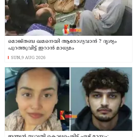
മൊജ്തബ ഖമനെയി ആരോഗ്യവാന്‍ ? ദൃശ്യം
പുറത്തുവിട്ട് ഇറാന്‍ മാധ്യമം
SUN,9 AUG 2026
ഇന്ത്യന്‍ യുവതി കൊലപ്പെട്ടിട്ട് ഏഴ് മാസം;