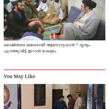
പദ്ധതിയിട്ട യുവതിയും സുഹൃത്തും ഒളിവില്‍
മൊജ്തബ ഖമനെയി ആരോഗ്യവാന്‍ ? ദൃശ്യം
പുറത്തുവിട്ട് ഇറാന്‍ മാധ്യമം
You May Like