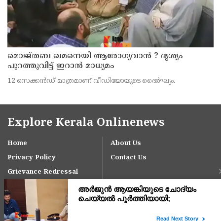
മൊജ്തബ ഖമനെയി ആരോഗ്യവാന്‍ ? ദൃശ്യം
പുറത്തുവിട്ട് ഇറാന്‍ മാധ്യമം
12 സെക്കന്‍ഡ് മാത്രമാണ് വീഡിയോയുടെ ദൈര്‍ഘ്യം.
Explore Kerala Onlinenews
Home
About Us
Privacy Policy
Contact Us
Grievance Redressal