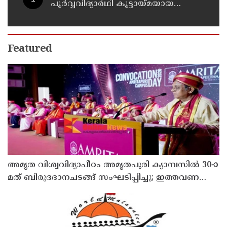
പൂർവ്വവിദ്യാർഥി കൂട്ടായ്മയായ
അലുംമ്നി ഫോറം-യു എ ഇ ചാപ്റ്റർ
25 ലക്ഷം രൂപ ചെലവിൽ നിർമ്മിച്ച
പ്രധാന കവാടത്തിന്റെ ഉദ്ഘാടനം
തിങ്കളാഴ്ച നടക്കും
Featured
അമൃത വിശ്വവിദ്യാപീഠം അമൃതപുരി ക്യാമ്പസിൽ 30-ാ
മത് ബിരുദദാനചടങ്ങ് സംഘടിപ്പിച്ചു; ഇത്തവണ
ബിരുദം സ്വീകരിച്ചത് 3006 പേർ - 54 പേർക്ക്
ഡോക്ടറൽ ബിരുദം