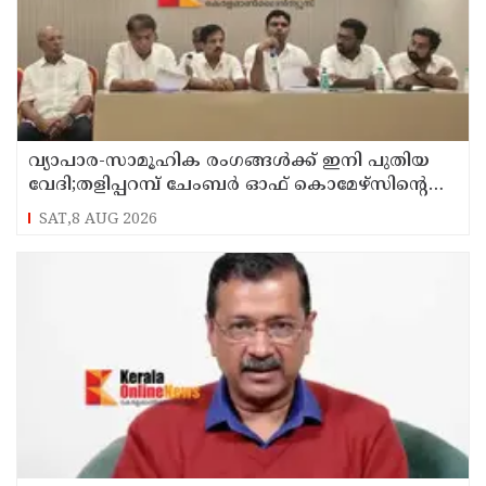
വ്യാപാര-സാമൂഹിക രംഗങ്ങൾക്ക് ഇനി പുതിയ
വേദി;തളിപ്പറമ്പ് ചേംബർ ഓഫ് കൊമേഴ്‌സിന്റെ
ഓഫീസും കോൺഫറൻസ് ഹാളും ഒരുങ്ങി
SAT,8 AUG 2026