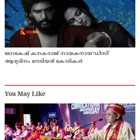
ലോകേഷ് കനകരാജ് നായകനായ‘ഡിസി’
ആദ്യദിനം നേടിയത് കോടികൾ
You May Like