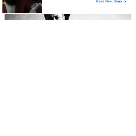
വേൾഡ് മലയാളി കൗൺസിലിൻ്റെ പതിനഞ്ചാം ബയനിയൽ
ഗ്ലോബൽ കോൺഫറൻസ് 2026 ഓഗസ്റ്റ് 21 മുതൽ 24 വരെ
അമേരിയ്ക്കയിലെ ഡാളസിൽ നടക്കും. ലോക രാജ്യങ്ങളിലെ
വിവിധ പ്രൊ
‘ലോ ആൻഡ് ഓർഡർ’ ടീസർ പുറത്ത്
രഞ്ജിത്ത് സംവിധാനം ചെയ്യുന്ന ഏറ്റവും പുതിയ ചിത്രമായ ‘ലോ
ആൻഡ് ഓർഡർ’ ടീസർ പുറത്തിറങ്ങി. സെപ്റ്റംബർ നാലിന് ചിത്രം
തിയേറ്ററുകളിലേക്ക് എത്തുന്നതിന് മുന്നോടിയായാണ്
അണിയറപ്രവർത്തകർ ടീസർ പുറത്തുവിട്ടത്