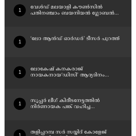
വേൾഡ് മലയാളി കൗൺസിൽ
പതിനഞ്ചാം ബയനിയൽ ഗ്ലോബൽ
കോൺഫറൻസ് ഒരുക്കങ്ങൾ
പൂർത്തിയായി
‘ലോ ആൻഡ് ഓർഡർ’ ടീസർ പുറത്ത്
ലോകേഷ് കനകരാജ്
നായകനായ‘ഡിസി’ ആദ്യദിനം
നേടിയത് കോടികൾ
സൂപ്പര്‍ ലീഗ് കിരീടനേട്ടത്തില്‍
നിര്‍ണായക പങ്ക് വഹിച്ച
മനോജിനെയും ഉമാശങ്കറിനെയും
ടീമിലെത്തിച്ച് കണ്ണൂര്‍ വാരിയേഴ്‌സ്
എഫ്‌സി
തളിപ്പറമ്പ സർ സയ്യിദ് കോളേജ്