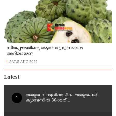
സീതപ്പഴത്തിന്റെ ആരോഗ്യഗുണങ്ങൾ
അറിയാമോ?
SAT,8 AUG 2026
Latest
അമൃത വിശ്വവിദ്യാപീഠം അമൃതപുരി
ക്യാമ്പസിൽ 30-ാമത്
ബിരുദദാനചടങ്ങ് സംഘടിപ്പിച്ചു;
ഇത്തവണ ബിരുദം സ്വീകരിച്ചത് 3006
പേർ - 54 പേർക്ക് ഡോക്ടറൽ ബിരുദം