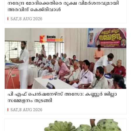
നരേന്ദ്ര മോദിക്കെതിരെ രൂക്ഷ വിമർശനവുമായി
അരവിന്ദ് കെജ്‌രിവാൾ
SAT,8 AUG 2026
പി എഫ് പെൻഷനേഴ്സ് അസോ: കണ്ണൂർ ജില്ലാ
സമ്മേളനം തുടങ്ങി
SAT,8 AUG 2026