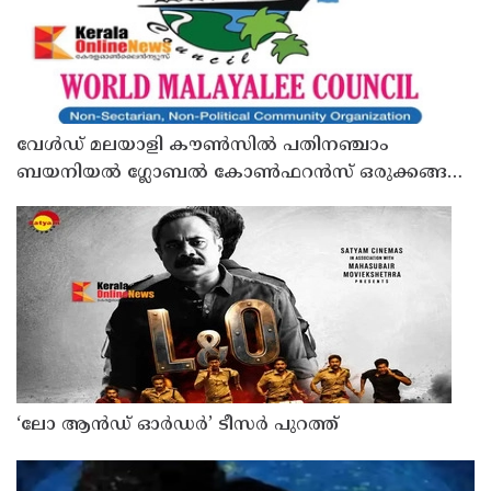
വേൾഡ് മലയാളി കൗൺസിൽ പതിനഞ്ചാം
ബയനിയൽ ഗ്ലോബൽ കോൺഫറൻസ് ഒരുക്കങ്ങൾ
പൂർത്തിയായി
‘ലോ ആൻഡ് ഓർഡർ’ ടീസർ പുറത്ത്