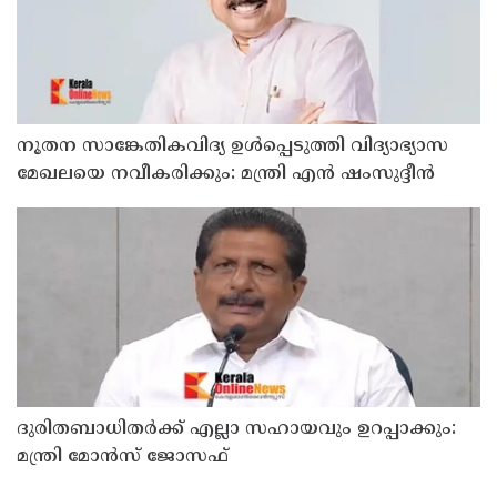
നൂതന സാങ്കേതികവിദ്യ ഉള്‍പ്പെടുത്തി വിദ്യാഭ്യാസ
മേഖലയെ നവീകരിക്കും: മന്ത്രി എന്‍ ഷംസുദ്ദീന്‍
ദുരിതബാധിതർക്ക് എല്ലാ സഹായവും ഉറപ്പാക്കും:
മന്ത്രി മോൻസ് ജോസഫ്