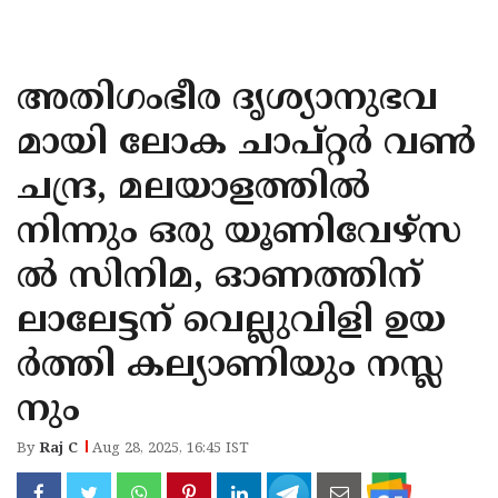
KOZHIKODE
WAYANAD
അതിഗംഭീര ദൃശ്യാനുഭവ
KANNUR
മായി ലോക ചാപ്റ്റര്‍ വണ്‍
KASARAGOD
ചന്ദ്ര, മലയാളത്തില്‍
നിന്നും ഒരു യൂണിവേഴ്‌സ
ല്‍ സിനിമ, ഓണത്തിന്
ലാലേട്ടന് വെല്ലുവിളി ഉയ
ര്‍ത്തി കല്യാണിയും നസ്ല
നും
By
Raj C
Aug 28, 2025, 16:45 IST