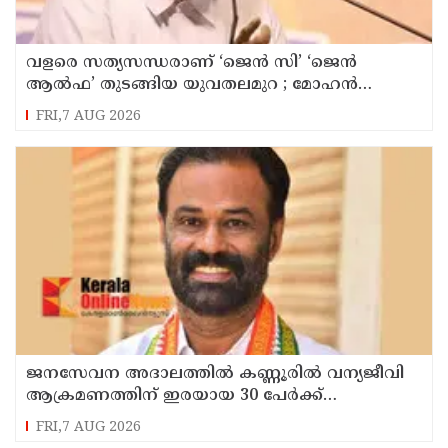
വളരെ സത്യസന്ധരാണ് ‘ജെൻ സി’ ‘ജെൻ
ആൽഫ’ തുടങ്ങിയ യുവതലമുറ ; മോഹൻ
ഭാഗവത്
FRI,7 AUG 2026
ജനസേവന അദാലത്തിൽ കണ്ണൂരിൽ വന്യജീവി
ആക്രമണത്തിന് ഇരയായ 30 പേർക്ക്
സഹായധനം അനുവദിച്ചു
FRI,7 AUG 2026