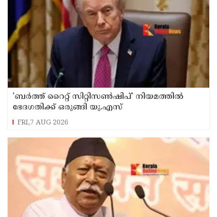
'ബർത്ത് റൈറ്റ് സിറ്റിസൺഷിപ്' നിയമത്തിൽ
ഭേദഗതിക്ക് ഒരുങ്ങി യു.എസ്
FRI,7 AUG 2026