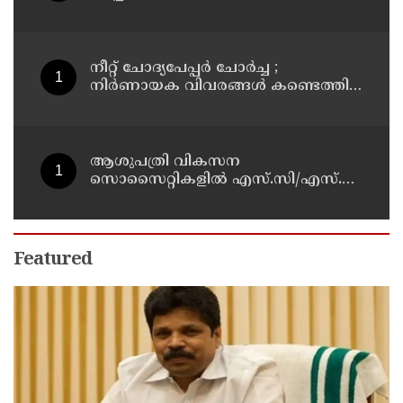
നീറ്റ് ചോദ്യപേപ്പർ ചോർച്ച ;
നിർണായക വിവരങ്ങൾ കണ്ടെത്തി
സിബിഐ
ആശുപത്രി വികസന
സൊസൈറ്റികളിൽ എസ്.സി/എസ്.ടി,
വനിതാ പ്രാതിനിധ്യം ഉൾപ്പെടുത്തി
ഉത്തരവായി : മന്ത്രി കെ.മുരളീധരൻ
Featured