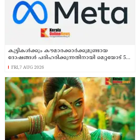
കുട്ടികൾക്കും കൗമാരക്കാർക്കുമുണ്ടായ
ദോഷങ്ങൾ പരിഹരിക്കുന്നതിനായി മെറ്റയോട് 567
മില്യൺ ഡോളർ നഷ്ടപരിഹാരം നൽകാൻ
FRI,7 AUG 2026
കോടതി