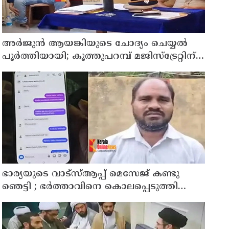
അര്‍ജുന്‍ ആയങ്കിയുടെ ചോദ്യം ചെയ്യല്‍
പൂര്‍ത്തിയായി; കൂത്തുപറമ്പ് മജിസ്ട്രേറ്റിന്
മുൻപില്‍ ഹാജരാക്കും
ഭാര്യയുടെ വാട്സ്ആപ്പ് മെസേജ് കണ്ടു
ഞെട്ടി ; ഭര്‍ത്താവിനെ കൊലപ്പെടുത്തി
മരണം റോഡപകടമാക്കി മാറ്റാന്‍
കാമുകനുമായി പദ്ധതിയിട്ട യുവതിയും
സുഹൃത്തും ഒളിവില്‍