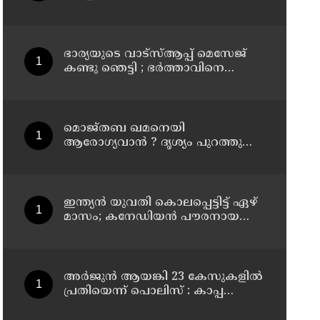
കൂത്തുപറമ്പ് മജിസ്ട്രേറ്റിന്
മുൻപില്‍ ഹാജരാക്കും
ഭാര്യയുടെ വാട്സ്ആപ്പ് മെസേജ്
കണ്ടു ഞെട്ടി ; ഭര്‍ത്താവിനെ
കൊലപ്പെടുത്തി മരണം
റോഡപകടമാക്കി മാറ്റാന്‍
കാമുകനുമായി പദ്ധതിയിട്ട
യുവതിയും സുഹൃത്തും ഒളിവില്‍
മൊജ്തബ ഖമനെയി
ആരോഗ്യവാന്‍ ? ദൃശ്യം പുറത്തുവിട്ട്
ഇറാന്‍ മാധ്യമം
ഇന്ത്യന്‍ യുവതി കൊലപ്പെട്ടിട്ട് ഏഴ്
മാസം; കനേഡിയന്‍ പൗരനായ
പങ്കാളി അറസ്റ്റില്‍
അര്‍ജുന്‍ ആയങ്കി 23 കേസുകളില്‍
പ്രതിയെന്ന് പൊലിസ് : കാപ്പ
ചുമത്തി ജയിലില്‍ അടക്കാന്‍