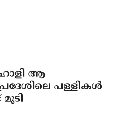
 ഹോളി ആ
്രദേശിലെ പള്ളികള്‍
 മൂടി