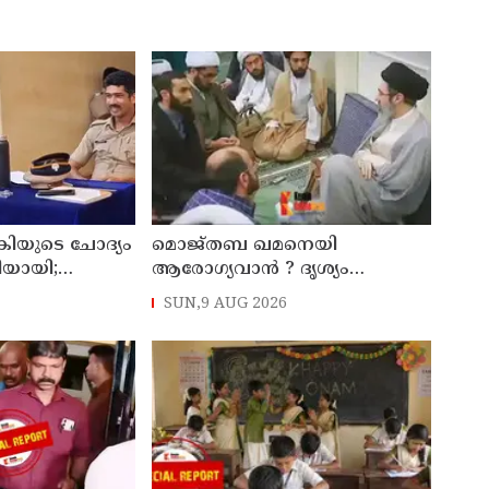
കിയുടെ ചോദ്യം
മൊജ്തബ ഖമനെയി
തിയായി;
ആരോഗ്യവാന്‍ ? ദൃശ്യം
്ട്രേറ്റിന്
പുറത്തുവിട്ട് ഇറാന്‍ മാധ്യമം
SUN,9 AUG 2026
ാക്കും