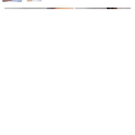
പ്രധാനമന്ത്രി നരേന്ദ്ര മോദിയുടെ വിദേശയാത്രയ്ക്ക്
2021 മുതല്‍ ചെലവായത് 558കോടി രൂപ
ഇസ്രയേല്‍ യാത്രയ്ക്ക് 11.92കോടിയാണ് ചെലവായത്.