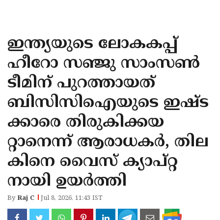
KOZHIKODE
WAYANAD
ഇന്ത്യയുടെ ലോകകപ്പ്
KANNUR
ഹീറോ സഞ്ജു സാംസണ്‍
KASARAGOD
ടീമിന് പുറത്തായത്
ബിസിസിഐയുടെ ഇഷ്ട
ക്കാരെ തിരുകിക്കയ
റ്റാനെന്ന് ആരാധകര്‍, തില
കിനെ വൈസ് ക്യാപ്റ്റ
നായി ഉയര്‍ത്തി
By
Raj C
Jul 8, 2026, 11:43 IST