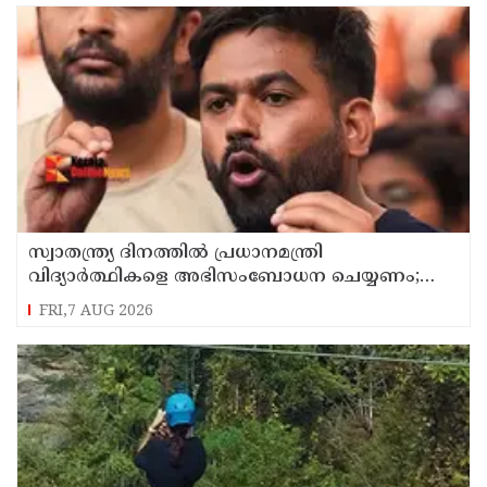
സ്വാതന്ത്ര്യ ദിനത്തില്‍ പ്രധാനമന്ത്രി
വിദ്യാര്‍ത്ഥികളെ അഭിസംബോധന ചെയ്യണം;
ആവശ്യവുമായി അഭിജീത് ദീപ്കെ
FRI,7 AUG 2026