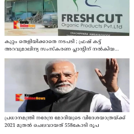
കുറ്റം തെളിയിക്കാതെ നടപടി ; ഫ്രഷ് കട്ട്
അറവുമാലിന്യ സംസ്‌കരണ പ്ലാന്റിന് നല്‍കിയ
സ്റ്റോപ്പ് മെമ്മോയില്‍ ഗുരുതര വീഴ്ചയെന്ന്
ഹൈക്കോടതി
പ്രധാനമന്ത്രി നരേന്ദ്ര മോദിയുടെ വിദേശയാത്രയ്ക്ക്
2021 മുതല്‍ ചെലവായത് 558കോടി രൂപ