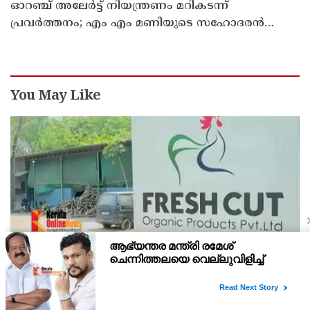
ഓറഞ്ച് അലേര്‍ട്ട് നിയന്ത്രണം മറികടന്ന്
പ്രവര്‍ത്തനം; എം എം മണിയുടെ സഹോദരന്‍
നടത്തുന്ന സിപ് ലൈന്‍ പൂട്ടിച്ച് അധികൃതര്‍
You May Like
കുറ്റം തെളിയിക്കാതെ നടപടി ; ഫ്രഷ് കട്ട്
അറവുമാലിന്യ സംസ്‌കരണ പ്ലാന്റിന് നല്‍കിയ
സ്റ്റോപ്പ് മെമ്മോയില്‍ ഗുരുതര വീഴ്ചയെന്ന്
മലിനീകരണ നിയന്ത്രണ ബോര്‍ഡ് പരിശോധന നടത്തിയില്ലെന്നും
ഹൈക്കോടതി
ഹൈക്കോടതി ചൂണ്ടിക്കാട്ടി.