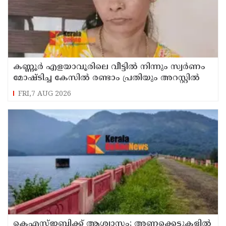
കണ്ണൂർ എളയാവൂരിലെ വീട്ടിൽ നിന്നും സ്വർണം
മോഷ്ടിച്ച കേസിൽ രണ്ടാം പ്രതിയും അറസ്റ്റിൽ
FRI,7 AUG 2026
കെഎസ്ഇബിക്ക് ആശ്വാസം; അണക്കെട്ടുകളില്‍