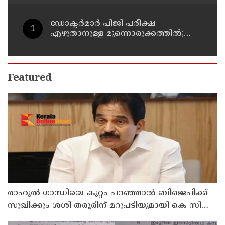
ഡോക്ടര്‍മാര്‍ പിജി പരീക്ഷ
എഴുതാനുള്ള മുന്നൊരുക്കത്തില്‍;
കാസര്‍കോട് പാണത്തൂര്‍
കുടുംബാരോഗ്യ കേന്ദ്രം അടച്ചുപൂട്ടി
Featured
രാഹുല്‍ ഗാന്ധിയെ കുറ്റം പറഞ്ഞാല്‍ ബിജെപിക്ക്
സുഖിക്കും ശശി തരൂരിന് മറുപടിയുമായി കെ സി
വേണുഗോപാല്‍