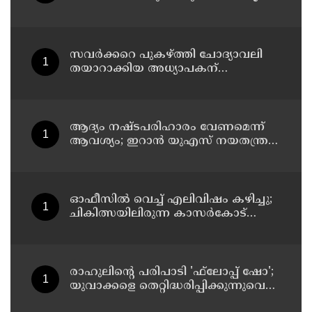
മറുപടിയുമായി കെ സി
വേണുഗോപാല്‍
സവര്‍ക്കറെ പുകഴ്ത്തി ചോദ്യാവലി
തയാറാക്കിയ അധ്യാപകന്
സസ്‌പെന്‍ഷന്‍
ആദ്യം നഷ്ടപരിഹാരം വേണമെന്ന്
ആവശ്യം; ഇറാന്‍ യുഎസ് നയതന്ത്ര
നീക്കങ്ങളില്‍ അനിശ്ചിതത്വം
ഓഫീസില്‍ വെച്ച് എലിവിഷം കഴിച്ചു;
ചികിത്സയിലിരുന്ന കാസര്‍കോട്
കളക്ടറേറ്റിലെ സീനിയര്‍ ക്ലര്‍ക്ക് മരിച്ചു
രാഹുലിന്റെ പരിപാടി 'ഫ്‌ലോപ്പ് ഷോ';
യുവാക്കളെ തെറ്റിദ്ധരിപ്പിക്കുന്നുവെന്ന്
യുപി മന്ത്രി ഡാനിഷ് അന്‍സാരി