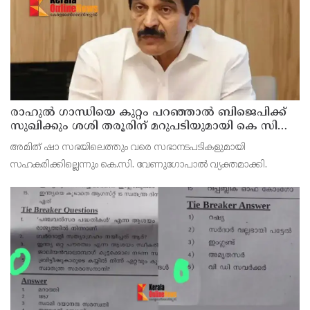
രാഹുല്‍ ഗാന്ധിയെ കുറ്റം പറഞ്ഞാല്‍ ബിജെപിക്ക്
സുഖിക്കും ശശി തരൂരിന് മറുപടിയുമായി കെ സി
വേണുഗോപാല്‍
അമിത് ഷാ സഭയിലെത്തും വരെ സഭാനടപടികളുമായി
സഹകരിക്കില്ലെന്നും കെ.സി. വേണുഗോപാല്‍ വ്യക്തമാക്കി.