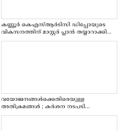
കണ്ണൂർ കെഎസ്ആർടിസി ഡിപ്പോയുടെ
വികസനത്തിന് മാസ്റ്റർ പ്ലാൻ തയ്യാറാക്കി
സമർപ്പിക്കും : ടി ഒ മോഹനൻ എം എൽ എ
വയോജനങ്ങൾക്കെതിരെയുള്ള
അതിക്രമങ്ങൾ ; കർശന നടപടി
സ്വീകരിക്കുമെന്ന് കമ്മീഷൻ