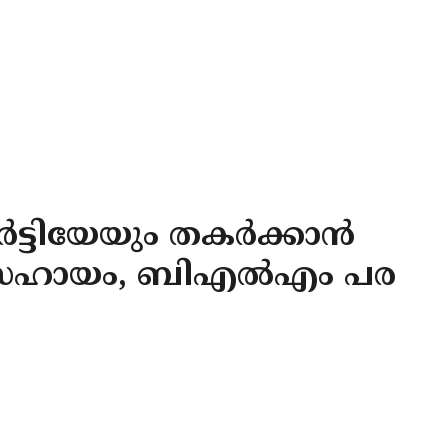
്ടിയേയും തകര്‍ക്കാന്‍
സഹായം, ബിഎല്‍എം പര