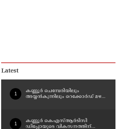
Latest
കണ്ണൂർ ചെമ്പേരിയിലും
അയ്യൻകുന്നിലും റെക്കോർഡ് മഴ ;
ഉദയഗിരിയിൽ നേരിയ
ഉരുൾപൊട്ടൽ; 13 പേരെ
ക്യാമ്പിലേക്ക് മാറ്റി
കണ്ണൂർ കെഎസ്ആർടിസി
ഡിപ്പോയുടെ വികസനത്തിന്