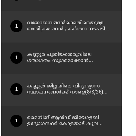
മാസ്റ്റർ പ്ലാൻ തയ്യാറാക്കി
സമർപ്പിക്കും : ടി ഒ മോഹനൻ എം
എൽ എ
വയോജനങ്ങൾക്കെതിരെയുള്ള
അതിക്രമങ്ങൾ ; കർശന നടപടി
സ്വീകരിക്കുമെന്ന് കമ്മീഷൻ
കണ്ണൂർ പുതിയതെരുവിലെ
ഗതാഗതം സുഗമമാക്കാന്‍
നടപടികള്‍ സ്വീകരിക്കും
കണ്ണൂർ ജില്ലയിലെ വിദ്യാഭ്യാസ
സ്ഥാപനങ്ങള്‍ക്ക് നാളെ(8/8/26)
അവധി പ്രഖ്യാപിച്ചു
മൈനിങ് ആൻഡ്​ ജിയോളജി
ഉദ്യോഗസ്ഥർ കോളയാട് കൂവ
ഉന്നതി സന്ദർശിച്ചു