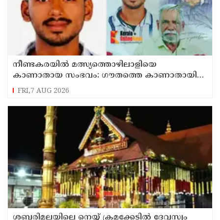
നീണ്ടകരയില്‍ മത്സ്യത്തൊഴിലാളിയെ
കാണാതായ സംഭവം: ഗൗതത്തെ കാണാതായിട്ട്
എട്ടാം ദിവസം
FRI,7 AUG 2026
ശബരിമലയിലെ നെയ്യ് ക്രമക്കേടില്‍ ദേവസ്വം