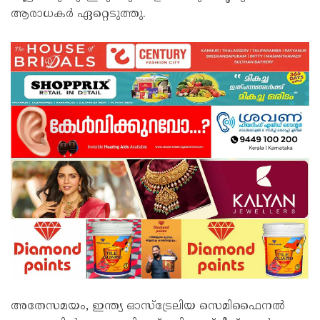
ആരാധകര്‍ ഏറ്റെടുത്തു.
അതേസമയം, ഇന്ത്യ ഓസ്‌ട്രേലിയ സെമിഫൈനല്‍