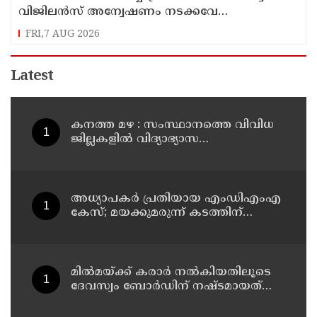
വിജിലന്‍സ് അന്വേഷണം നടക്കവേ
തിരുവിതാംകൂര്‍ ദേവസ്വം ബോര്‍ഡ് യോഗം ഇന്ന്
FRI,7 AUG 2026
Latest
കനത്ത മഴ : സംസ്ഥാനത്തെ വിവിധ
ജില്ലകളിൽ വിദ്യാഭ്യാസ
സ്ഥാപനങ്ങൾക്ക് അവധി
അധ്യാപകര്‍ പ്രതിയായ എംഡിഎംഎ
കേസ്; മയക്കുമരുന്ന് കടത്തിന്
വിദ്യാര്‍ത്ഥികളെ ഉപയോഗിച്ചോ എന്ന്
സംശയം
മില്‍മയ്ക്ക് കരാര്‍ നല്‍കിയതിലൂടെ
ദേവസ്വം ബോര്‍ഡിന് നഷ്ടമായത്
രണ്ടേകാല്‍ കോടിയിലധികം രൂപ