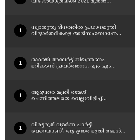
വിദേശയാത്രയ്ക്ക് 2021 മുതല്‍
ചെലവായത് 558കോടി രൂപ
സ്വാതന്ത്ര്യ ദിനത്തില്‍ പ്രധാനമന്ത്രി
വിദ്യാര്‍ത്ഥികളെ അഭിസംബോധന
ചെയ്യണം; ആവശ്യവുമായി അഭിജീത്
ദീപ്കെ
ഓറഞ്ച് അലേര്‍ട്ട് നിയന്ത്രണം
മറികടന്ന് പ്രവര്‍ത്തനം; എം എം
മണിയുടെ സഹോദരന്‍ നടത്തുന്ന
സിപ് ലൈന്‍ പൂട്ടിച്ച് അധികൃതര്‍
ആഭ്യന്തര മന്ത്രി രമേശ്
ചെന്നിത്തലയെ വെല്ലുവിളിച്ച്
അ‍ർജുൻ ആയങ്കി ; വിരട്ടരുത്..
വളർന്ന പാർട്ടി വേറെയാണ് !
വിരട്ടരുത് വളര്‍ന്ന പാര്‍ട്ടി
വേറെയാണ്'; ആഭ്യന്തര മന്ത്രി രമേശ്
ചെന്നിത്തലയെ വെല്ലുവിളിച്ച്