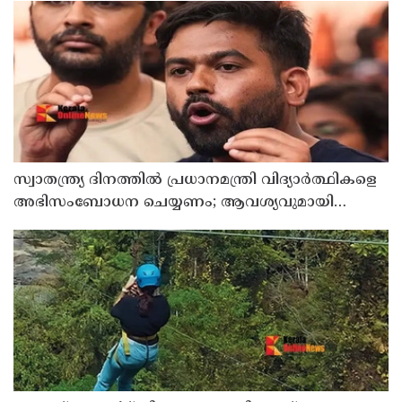
സ്വാതന്ത്ര്യ ദിനത്തില്‍ പ്രധാനമന്ത്രി വിദ്യാര്‍ത്ഥികളെ
അഭിസംബോധന ചെയ്യണം; ആവശ്യവുമായി
അഭിജീത് ദീപ്കെ