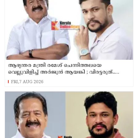
ആഭ്യന്തര മന്ത്രി രമേശ് ചെന്നിത്തലയെ
വെല്ലുവിളിച്ച് അ‍ർജുൻ ആയങ്കി ; വിരട്ടരുത്..
വളർന്ന പാർട്ടി വേറെയാണ് !
FRI,7 AUG 2026