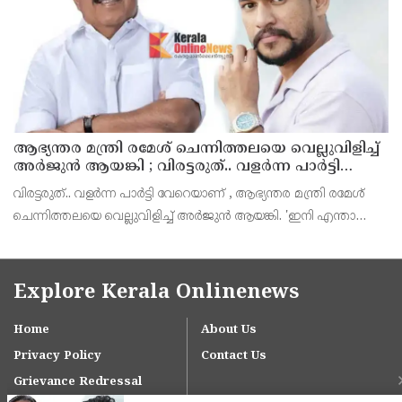
ആഭ്യന്തര മന്ത്രി രമേശ് ചെന്നിത്തലയെ വെല്ലുവിളിച്ച്
അ‍ർജുൻ ആയങ്കി ; വിരട്ടരുത്.. വളർന്ന പാർട്ടി
വേറെയാണ് !
വിരട്ടരുത്.. വളർന്ന പാർട്ടി വേറെയാണ് , ആഭ്യന്തര മന്ത്രി രമേശ്
ചെന്നിത്തലയെ വെല്ലുവിളിച്ച് അ‍ർജുൻ ആയങ്കി. 'ഇനി എന്താ
വരുന്നതെന്ന് നോക്കൂ എന്നൊക്കെയാണ് അഭ്യന്തരമന്ത്രി ശ്രീ
രമേശ് ചെന്നിത്തല പറയുന്നത്.
Explore Kerala Onlinenews
Home
About Us
Privacy Policy
Contact Us
Grievance Redressal