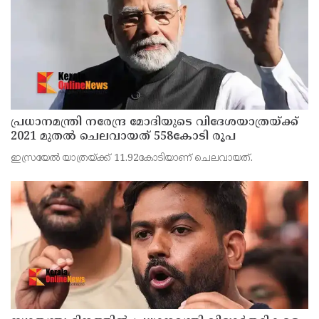
പ്രധാനമന്ത്രി നരേന്ദ്ര മോദിയുടെ വിദേശയാത്രയ്ക്ക്
2021 മുതല്‍ ചെലവായത് 558കോടി രൂപ
ഇസ്രയേല്‍ യാത്രയ്ക്ക് 11.92കോടിയാണ് ചെലവായത്.