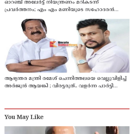
ഓറഞ്ച് അലേര്‍ട്ട് നിയന്ത്രണം മറികടന്ന്
പ്രവര്‍ത്തനം; എം എം മണിയുടെ സഹോദരന്‍
നടത്തുന്ന സിപ് ലൈന്‍ പൂട്ടിച്ച് അധികൃതര്‍
ആഭ്യന്തര മന്ത്രി രമേശ് ചെന്നിത്തലയെ വെല്ലുവിളിച്ച്
അ‍ർജുൻ ആയങ്കി ; വിരട്ടരുത്.. വളർന്ന പാർട്ടി
വേറെയാണ് !
You May Like