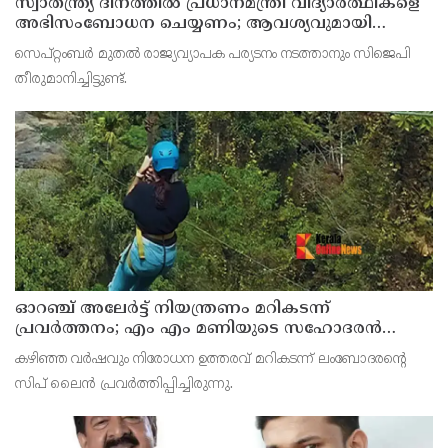
സ്വാതന്ത്ര്യ ദിനത്തില്‍ പ്രധാനമന്ത്രി വിദ്യാര്‍ത്ഥികളെ
അഭിസംബോധന ചെയ്യണം; ആവശ്യവുമായി
അഭിജീത് ദീപ്കെ
സെപ്റ്റംബര്‍ മുതല്‍ രാജ്യവ്യാപക പര്യടനം നടത്താനും സിജെപി
തീരുമാനിച്ചിട്ടുണ്ട്.
ഓറഞ്ച് അലേര്‍ട്ട് നിയന്ത്രണം മറികടന്ന്
പ്രവര്‍ത്തനം; എം എം മണിയുടെ സഹോദരന്‍
നടത്തുന്ന സിപ് ലൈന്‍ പൂട്ടിച്ച് അധികൃതര്‍
കഴിഞ്ഞ വര്‍ഷവും നിരോധന ഉത്തരവ് മറികടന്ന് ലംബോദരന്റെ
സിപ് ലൈന്‍ പ്രവര്‍ത്തിപ്പിച്ചിരുന്നു.