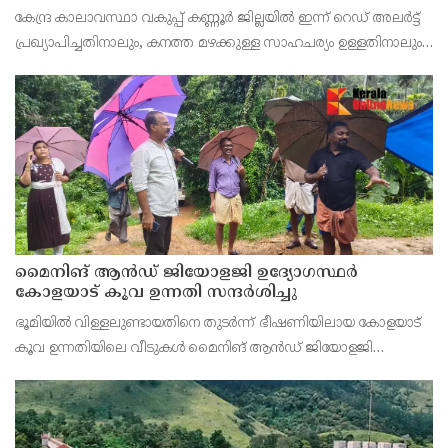
കേന്ദ്ര കാലാവസ്ഥാ വകുപ്പ് കണ്ണൂർ ജില്ലയിൽ ഇന്ന് റെഡ് അലർട്ട്
പ്രഖ്യാപിച്ചതിനാലും, കനത്ത മഴക്കുള്ള സാഹചര്യം ഉള്ളതിനാലും,
ജില്ലയിലെ പ്രൊഫഷണൽ കോളേജ് ഉൾപ്പടെ എല്ലാ വിദ്യാഭ്യാസ
സ്ഥാപനങ്ങൾക്കും നാളെ (08/08
മൈനിങ് ആൻഡ്​ ജിയോളജി ഉദ്യോഗസ്ഥർ
കോളയാട് കൂവ ഉന്നതി സന്ദർശിച്ചു
ഭൂമിയിൽ വിള്ളലുണ്ടായതിനെ തുടർന്ന് ഭീഷണിയിലായ കോളയാട്
കൂവ ഉന്നതിയിലെ വീടുകൾ മൈനിങ് ആൻഡ് ജിയോളജി
ഉദ്യോഗസ്ഥർ സന്ദർശിച്ചു. ഉന്നതിയിലെ കുടുംബാംഗങ്ങളെ
മാറ്റിപ്പാർപ്പിക്കുന്നതിന് അടിയന്തര നടപടി സ്വീകരിക്കണമ