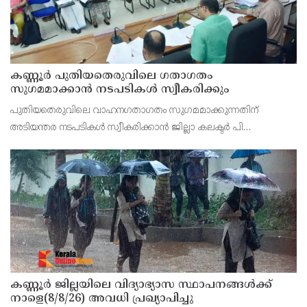
കണ്ണൂർ പുതിയതെരുവിലെ ഗതാഗതം
സുഗമമാക്കാന്‍ നടപടികള്‍ സ്വീകരിക്കും
പുതിയതെരുവിലെ വാഹനഗതാഗതം സുഗമമാക്കുന്നതിന്
അടിയന്തര നടപടികള്‍ സ്വീകരിക്കാന്‍ ജില്ലാ കലക്ടര്‍ പി
വിഷ്ണുരാജിന്റെ നേതൃത്വത്തില്‍ ചേര്‍ന്ന യോഗത്തില്‍ തീരുമാനം.
കണ്ണൂർ ജില്ലയിലെ വിദ്യാഭ്യാസ സ്ഥാപനങ്ങള്‍ക്ക്
നാളെ(8/8/26) അവധി പ്രഖ്യാപിച്ചു