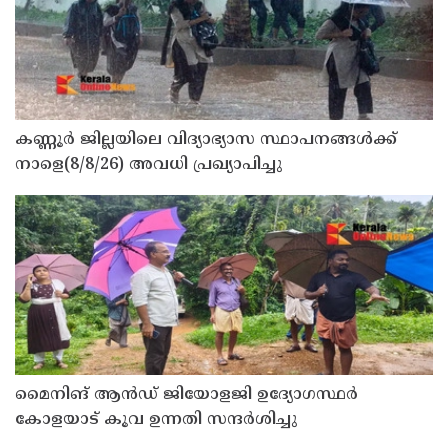
കണ്ണൂർ ജില്ലയിലെ വിദ്യാഭ്യാസ സ്ഥാപനങ്ങള്‍ക്ക്
നാളെ(8/8/26) അവധി പ്രഖ്യാപിച്ചു
മൈനിങ് ആൻഡ്​ ജിയോളജി ഉദ്യോഗസ്ഥർ
കോളയാട് കൂവ ഉന്നതി സന്ദർശിച്ചു