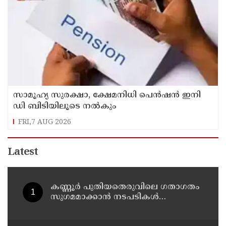
സാമൂഹ്യ സുരക്ഷാ, ക്ഷേമനിധി പെൻഷൻ ഇനി
ഡി ബിടിയിലൂടെ നൽകും
FRI,7 AUG 2026
Latest
കണ്ണൂർ പുതിയതെരുവിലെ ഗതാഗതം
സുഗമമാക്കാന്‍ നടപടികള്‍
സ്വീകരിക്കും