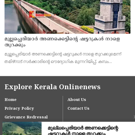
മുല്ലപ്പെരിയാർ അണക്കെട്ടിന്റെ ഷട്ടറുകൾ നാളെ
തുറക്കും
മുല്ലപ്പെരിയാർ അണക്കെട്ടിന്റെ ഷട്ടറുകൾ നാളെ തുറക്കുമെന്ന്
തമിഴ്‌നാട് സർക്കാരിന്റെ ഔദ്യോഗിക മുന്നറിയിപ്പ്. കമ്പം
താഴ്വരയിലെ 14,707 ഏക്കർ സ്ഥലത്തെ ഒന്നാം നെൽകൃഷിക്കായി
ജലം തുറന്നുവിടുന്ന ചടങ്ങിൽ തമിഴ്ന
Explore Kerala Onlinenews
Home
About Us
Privacy Policy
Contact Us
Grievance Redressal