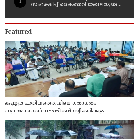
സംരക്ഷിച്ച് കൈത്തറി മേഖലയുടെ
ആധുനികവത്കരണം സാധ്യമാക്കും:
ഡെപ്യൂട്ടി സ്പീക്കർ ഷാനിമോൾ
ഉസ്മാൻ
Featured
കണ്ണൂർ പുതിയതെരുവിലെ ഗതാഗതം
സുഗമമാക്കാന്‍ നടപടികള്‍ സ്വീകരിക്കും