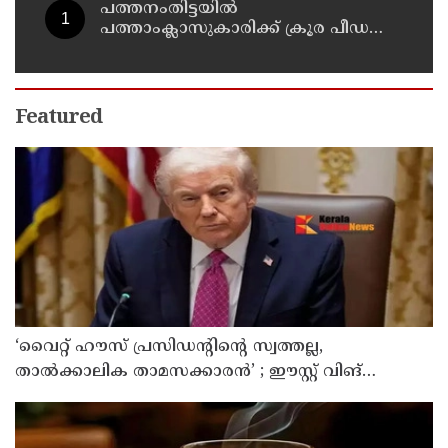
പത്തനംതിട്ടയിൽ
പത്താംക്ലാസുകാരിക്ക് ക്രൂര പീഡനം ;
51-കാരൻ കൂടി പിടിയിൽ
Featured
‘വൈറ്റ് ഹൗസ് പ്രസിഡന്റിന്റെ സ്വത്തല്ല,
താൽക്കാലിക താമസക്കാരൻ’ ; ഈസ്റ്റ് വിങ്
പൊളിച്ചുമാറ്റി ബോൾറൂം നിർമിക്കാനുള്ള ട്രംപിന്റെ
നീക്കങ്ങൾക്ക് കോടതിയുടെ സ്റ്റേ