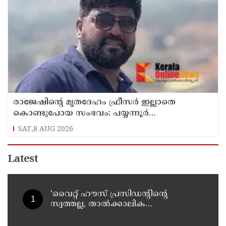
രാജേഷിന്റെ മൃതദേഹം ഫ്രീസർ ഇല്ലാതെ
കൊണ്ടുപോയ സംഭവം: പയ്യന്നൂർ
തഹസിൽദാറിനെ സസ്പെൻഡ് ചെയ്യാൻ
SAT,8 AUG 2026
നിർദ്ദേശം
Latest
‘വൈറ്റ് ഹൗസ് പ്രസിഡന്റിന്റെ
സ്വത്തല്ല, താൽക്കാലിക
താമസക്കാരൻ’ ; ഈസ്റ്റ് വിങ്
പൊളിച്ചുമാറ്റി ബോൾറൂം