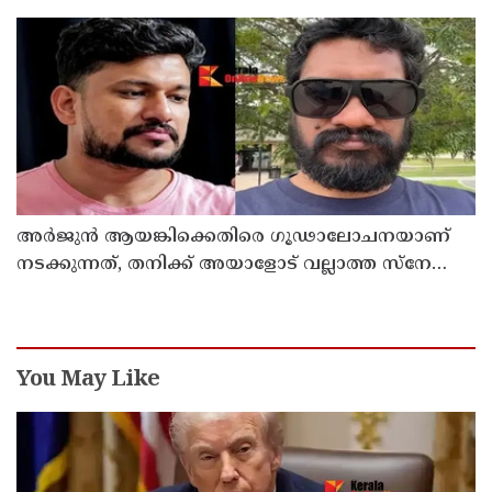
രൂക്ഷവിമർശനവുമായി ബിജെപി
അർജുൻ ആയങ്കിക്കെതിരെ ഗൂഢാലോചനയാണ്
നടക്കുന്നത്, തനിക്ക് അയാളോട് വല്ലാത്ത സ്നേഹം
തോന്നുന്നു ; സംവിധായകൻ സനൽകുമാർ
ശശിധരൻ
You May Like