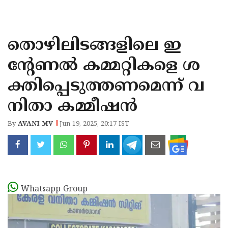
KOZHIKODE
WAYANAD
തൊഴിലിടങ്ങളിലെ ഇ
KANNUR
ന്റേണൽ കമ്മറ്റികളെ ശ
KASARAGOD
ക്തിപ്പെടുത്തണമെന്ന് വ
നിതാ കമ്മീഷൻ
By
AVANI MV
Jun 19, 2025, 20:17 IST
Whatsapp Group