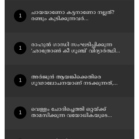
നിർമിക്കാനുള്ള ട്രംപിന്റെ
നീക്കങ്ങൾക്ക് കോടതിയുടെ സ്റ്റേ
ചായയാണോ കട്ടനാണോ നല്ലത്?
രണ്ടും കുടിക്കുന്നവർ
അറിഞ്ഞിരിക്കേണ്ട കാര്യങ്ങൾ
രാഹുൽ ഗാന്ധി സംഘടിപ്പിക്കുന്ന
‘ഛാത്രോൺ കീ ഗൂഞ്ച്’ വിദ്യാർത്ഥി
സംവാദ പരിപാടിക്കെതിരെ
രൂക്ഷവിമർശനവുമായി ബിജെപി
അർജുൻ ആയങ്കിക്കെതിരെ
ഗൂഢാലോചനയാണ് നടക്കുന്നത്,
തനിക്ക് അയാളോട് വല്ലാത്ത
സ്നേഹം തോന്നുന്നു ;
സംവിധായകൻ സനൽകുമാർ
ശശിധരൻ
വെള്ളം ചോദിച്ചെത്തി ഒറ്റയ്ക്ക്
താമസിക്കുന്ന വയോധികയുടെ
സ്വർണ്ണമാല പൊട്ടിച്ചു ; പ്രതി പിടിയിൽ