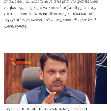
തീർപ്പാക്കി. 21 പരാതികൾ അടുത്ത സിറ്റിങ്ങിലേക്ക്
മാറ്റിവെച്ചു. ഒരു പുതിയ പരാതി സ്വീകരിച്ചു. അഡ്വ.
ഇന്ദിര, ഫാമിലി കൗൺസിലർ രമ്യ, വനിതാസെൽ
എ.എസ്.ഐ ശാന്ത, സി.പി.യു ജയശ്രീ എന്നിവർ
പങ്കെടുത്തു.
മുംബൈ സിദ്ധിവിനായക ക്ഷേത്രത്തിലെ