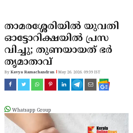
KOZHIKODE
WAYANAD
താമരശ്ശേരിയിൽ യുവതി
KANNUR
ഓട്ടോറിക്ഷയിൽ പ്രസ
KASARAGOD
വിച്ചു; തുണയായത് ഭർ
തൃമാതാവ്
By
Kavya Ramachandran
May 26, 2026, 09:39 IST
Whatsapp Group