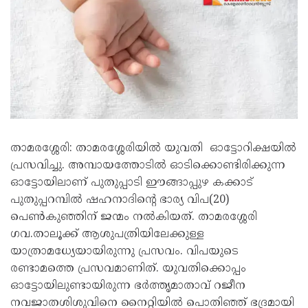
താമരശ്ശേരി: താമരശ്ശേരിയിൽ യുവതി ഓട്ടോറിക്ഷയിൽ
പ്രസവിച്ചു. അമ്പായത്തോടിൽ ഓടിക്കൊണ്ടിരിക്കുന്ന
ഓട്ടോയിലാണ് പുതുപ്പാടി ഈങ്ങാപ്പുഴ കക്കാട്
പുതുപ്പറമ്പിൽ ഷഹനാദിന്റെ ഭാര്യ വിപ(20)
പെൺകുഞ്ഞിന് ജന്മം നൽകിയത്. താമരശ്ശേരി
ഗവ.താലൂക്ക് ആശുപത്രിയിലേക്കുള്ള
യാത്രാമധ്യേയായിരുന്നു പ്രസവം. വിപയുടെ
രണ്ടാമത്തെ പ്രസവമാണിത്. യുവതിക്കൊപ്പം
ഓട്ടോയിലുണ്ടായിരുന്ന ഭർത്തൃമാതാവ് റജീന
നവജാതശിശുവിനെ നൈറ്റിയിൽ പൊതിഞ്ഞ് ഭദ്രമായി