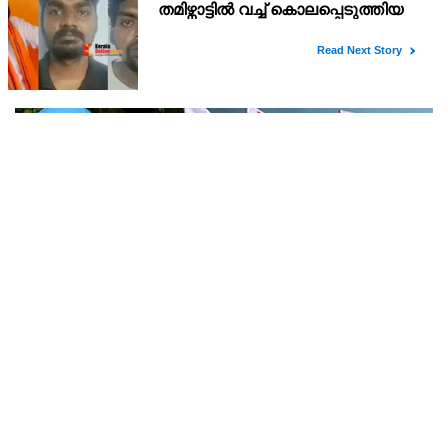
ജീവൻ രക്ഷാപ്രവർത്തനത്തിനിടെ മീന്തുള്ളി
പുഴയിൽ മരിച്ച നീന്തൽ പരിശീലകൻ രാജേഷിൻ്റെ
മൃതദേഹത്തോട് അനാദരവ് : റിപ്പോർട്ട് ലഭിച്ചാലുടൻ
ജീവൻ രക്ഷാപ്രവർത്തനത്തിനിടെ ചെറുപുഴ മീ ന്തുള്ളി പുഴയിൽ
നടപടിയെന്ന് കളക്ടർ
മരിച്ച നീന്തൽ പരിശീലകൻ രാജേഷിൻ്റെ മൃതദേഹം പരിയാരത്തെ
കണ്ണൂർ മെഡിക്കൽ കോളേജ് ആശുപത്രിയിൽ നിന്നും
പോസ്റ്റുമോർട്ടം നടപടികൾക്കു ശേഷം സ്വദേശമായ തിരുവ
രാജേഷിന്റെ മൃതദേഹത്തോട് കാണിച്ച അനാദരവ്;
റവന്യൂ, ആരോഗ്യവകുപ്പ് അനാസ്ഥക്കെതിരെ
കടുത്ത നടപടി വേണം; ഡിവൈഎഫ്ഐ
രക്ഷാപ്രവർത്തനത്തിനിടെ ഒഴുക്കിൽപെട്ട് മരിച്ച തിരുവനന്തപുരം
ശക്തമായ പ്രതിഷേധത്തിലേക്ക്
സ്വദേശി രാജേഷിന്റെ മൃതദേഹത്തോട് അധികൃതർ കാട്ടിയ
മനുഷ്യത്വരഹിതമായ അനാദരവിനെതിരെ ഡിവൈഎഫ്ഐ
കണ്ണൂർ ജില്ലാ സെക്രട്ടറിയേറ്റ് ശക്തമായി പ്രതിഷേധിക്ക