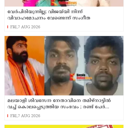
വേർപിരിയുന്നില്ല; വിജയ്‍യി നിന്ന്
വിവാഹമോചനം വേണ്ടെന്ന് സംഗീത
FRI,7 AUG 2026
മലയാളി ശിവസേന നേതാവിനെ തമിഴ്നാട്ടിൽ
വച്ച് കൊലപ്പെടുത്തിയ സംഭവം ; രണ്ട് പേർ
പിടിയിൽ
FRI,7 AUG 2026