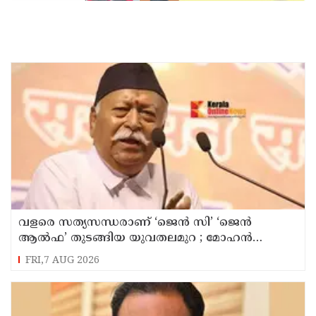
വളരെ സത്യസന്ധരാണ് ‘ജെൻ സി’ ‘ജെൻ
ആൽഫ’ തുടങ്ങിയ യുവതലമുറ ; മോഹൻ
ഭാഗവത്
FRI,7 AUG 2026