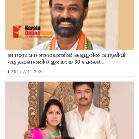
ജനസേവന അദാലത്തിൽ കണ്ണൂരിൽ വന്യജീവി
ആക്രമണത്തിന് ഇരയായ 30 പേർക്ക്
സഹായധനം അനുവദിച്ചു
FRI,7 AUG 2026