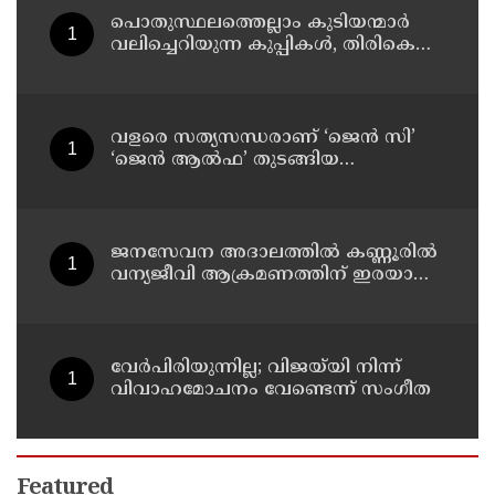
പ്രതിഷേധത്തിലേക്ക്
പൊതുസ്ഥലത്തെല്ലാം കുടിയന്മാര്‍
വലിച്ചെറിയുന്ന കുപ്പികള്‍, തിരികെ
വാങ്ങുന്നത് നിര്‍ത്തുന്നതോടെ ഇത്
ഇരട്ടിക്കും, കോടികളുടെ ലാഭമുള്ള
പദ്ധതി നിര്‍ത്തിയത് എന്തിന്?
സര്‍ക്കാരിന്റേത് തലതിരിഞ്ഞ
വളരെ സത്യസന്ധരാണ് ‘ജെൻ സി’
തീരുമാനമോ?
‘ജെൻ ആൽഫ’ തുടങ്ങിയ
യുവതലമുറ ; മോഹൻ ഭാഗവത്
ജനസേവന അദാലത്തിൽ കണ്ണൂരിൽ
വന്യജീവി ആക്രമണത്തിന് ഇരയായ
30 പേർക്ക് സഹായധനം അനുവദിച്ചു
വേർപിരിയുന്നില്ല; വിജയ്‍യി നിന്ന്
വിവാഹമോചനം വേണ്ടെന്ന് സംഗീത
Featured