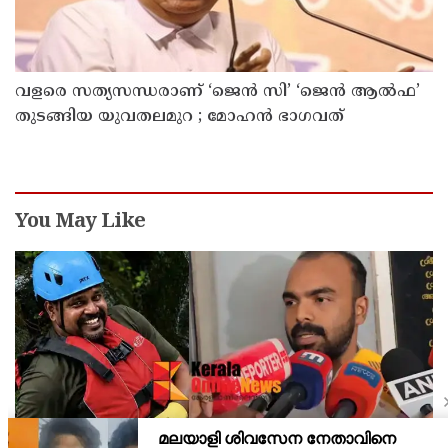
വളരെ സത്യസന്ധരാണ് ‘ജെൻ സി’ ‘ജെൻ ആൽഫ’
തുടങ്ങിയ യുവതലമുറ ; മോഹൻ ഭാഗവത്
You May Like