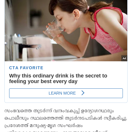
സംഭവത്തെ തുടര്‍ന്ന് വനംവകുപ്പ് ഉദ്യോഗസ്ഥരും
പൊലീസും സ്ഥലത്തെത്തി തുടര്‍നടപടികള്‍ സ്വീകരിച്ചു.
പ്രദേശത്ത് മനുഷ്യ-മൃഗ സംഘര്‍ഷം