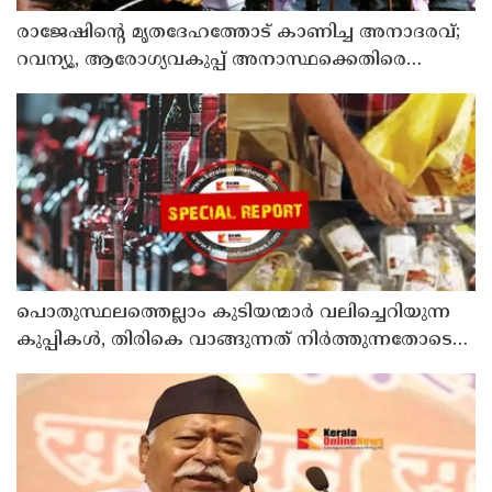
രാജേഷിന്റെ മൃതദേഹത്തോട് കാണിച്ച അനാദരവ്;
റവന്യൂ, ആരോഗ്യവകുപ്പ് അനാസ്ഥക്കെതിരെ
കടുത്ത നടപടി വേണം; ഡിവൈഎഫ്ഐ
ശക്തമായ പ്രതിഷേധത്തിലേക്ക്
പൊതുസ്ഥലത്തെല്ലാം കുടിയന്മാര്‍ വലിച്ചെറിയുന്ന
കുപ്പികള്‍, തിരികെ വാങ്ങുന്നത് നിര്‍ത്തുന്നതോടെ
ഇത് ഇരട്ടിക്കും, കോടികളുടെ ലാഭമുള്ള പദ്ധതി
നിര്‍ത്തിയത് എന്തിന്? സര്‍ക്കാരിന്റേത് തലതിരിഞ്ഞ
തീരുമാനമോ?