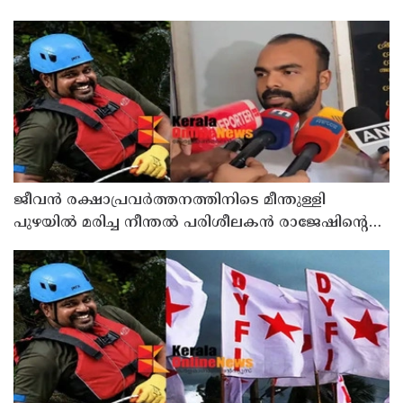
ജീവൻ രക്ഷാപ്രവർത്തനത്തിനിടെ മീന്തുള്ളി
പുഴയിൽ മരിച്ച നീന്തൽ പരിശീലകൻ രാജേഷിൻ്റെ
മൃതദേഹത്തോട് അനാദരവ് : റിപ്പോർട്ട് ലഭിച്ചാലുടൻ
നടപടിയെന്ന് കളക്ടർ