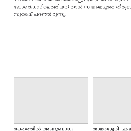
കോൺഗ്രസിലെത്തിയത് താൻ സ്വയമെടുത്ത തീരുമാനമാണെ
സുരേഷ് പറഞ്ഞിരുന്നു.
രക്തത്തിൽ അണുബാധ:
താമരശ്ശേരി ഫ്രഷ്