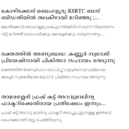
പിന്തുണച്ച് ആകാശ് തില്ലങ്കേരി
പൊലീസിനെ പരസ്യമായി അവഹേളിക്കുകയും വെല്ല
കോഴിക്കോട്-ബെംഗളൂരു KSRTC ബസ്
ബിഡതിയിൽ തലകീഴായി മറിഞ്ഞു ;
ഡ്രെെവർക്കും കണ്ടക്ടർക്കും ദാരുണാന്ത്യം,
കോഴിക്കോട്-ബെംഗളൂരു കെഎസ്ആര്‍ടിസി ബസ് നിയന്ത്രണം
നിരവധി യാത്രക്കാർക്ക് പരിക്ക്
വിട്ട് മറിഞ്ഞ് ഡ്രൈവര്‍ക്കും കണ്ടക്ടര്‍ക്കും ദാരുണാന്ത്യം.
ബെംഗളൂരു രാമനഗര ബിഡതിയില്‍ രാവിലെ 6.40നായിരുന്നു
അപകടം. നിയന്ത്രണം വിട്ട ബസ് സൂചനാ ബോര്‍ഡില
രക്തത്തിൽ അണുബാധ: കണ്ണൂർ സ്വദേശി
പ്രിയേഷിനായി ചികിത്സാ സഹായം തേടുന്നു
രക്തത്തിൽ അണുബാധ ബാധിച്ച് ഗുരുതരാവസ്ഥയിലായ
മേലൂർ സ്വദേശിയായ യുവാവ് ചികിത്സാ സഹായം തേടുന്നു
താമരശ്ശേരി ഫ്രഷ് കട്ട് അറവുമാലിന്യ
ഫാക്ടറിക്കെതിരായ പ്രതിഷേധം ഇന്നും
തുടരും
ഫ്രഷ് കട്ട് അറവു മാലിന്യ ഫാക്ടറി അടച്ചുപൂട്ടാനുള്ള ഉത്തരവ്
ഹൈക്കോടതി സ്റ്റേ ചെയ്തിരുന്നു.