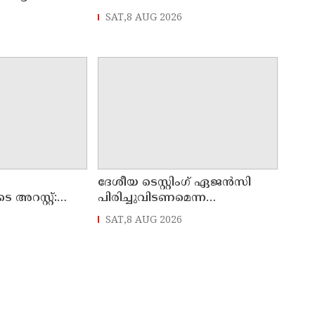
SAT,8 AUG 2026
രായ പ്രതിഷേധം
ദേശീയ ടെസ്റ്റിംഗ് ഏജന്‍സി
 അറസ്റ്റ്:
പിരിച്ചുവിടണമെന്ന
സ്ഥാനത്തിന്
ആവശ്യവുമായി കോക്രോച്ച്
SAT,8 AUG 2026
ജനതാ പാര്‍ട്ടി