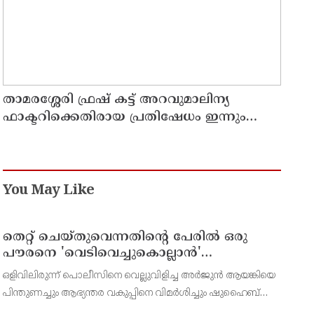
താമരശ്ശേരി ഫ്രഷ് കട്ട് അറവുമാലിന്യ
ഫാക്ടറിക്കെതിരായ പ്രതിഷേധം ഇന്നും
തുടരും
You May Like
തെറ്റ് ചെയ്തുവെന്നതിന്റെ പേരില്‍ ഒരു
പൗരനെ 'വെടിവെച്ചുകൊല്ലാന്‍'
ഉത്തരവിടാന്‍ ഇത് സംഘപരിവാറിൻ്റെ
ഒളിവിലിരുന്ന് പൊലീസിനെ വെല്ലുവിളിച്ച അര്‍ജുന്‍ ആയങ്കിയെ
ബുള്‍ഡോസര്‍ ഭരണമുള്ള യുപിയോ
പിന്തുണച്ചും ആഭ്യന്തര വകുപ്പിനെ വിമര്‍ശിച്ചും ഷുഹൈബ്
ബിഹാറോ അല്ല ; അര്‍ജുന്‍ ആയങ്കിയെ
വധക്കേസ് പ്രതി ആകാശ് തില്ലങ്കേരി. അര്‍ജുന്‍ ആയങ്കി