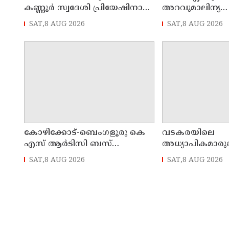
കണ്ണൂർ സ്വദേശി പ്രിയേഷിനായി
അറവുമാലിന്യ
ചികിത്സാ സഹായം തേടുന്നു
ഫാക്ടറിക്കെതി
SAT,8 AUG 2026
SAT,8 AUG 2026
ഇന്നും തുടരും
കോഴിക്കോട്-ബെംഗളൂരു കെ
വടകരയിലെ
എസ് ആര്‍ടിസി ബസ്
അധ്യാപികമാരുടെ
നിയന്ത്രണം വിട്ട് തലകീഴായി
അന്വേഷണം സം
SAT,8 AUG 2026
SAT,8 AUG 2026
മറിഞ്ഞു; ഡ്രൈവര്‍ക്കും
പുറത്തേയ്ക്ക്
കണ്ടക്ടര്‍ക്കും ദാരുണാന്ത്യം