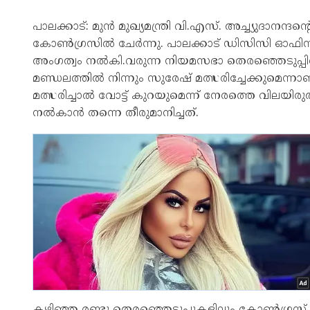
പാലക്കാട്: മുൻ മുഖ‍്യമന്ത്രി വി.എസ്. അച്ച‍്യുദാനന്
കോൺഗ്രസിൽ ചേർന്നു. പാലക്കാട് ഡിസിസി ഓഫിസിൽ വ
അംഗത്വം നൽകി.വരുന്ന നിയമസഭാ തെരഞ്ഞെടുപ്പ
മണ്ഡലത്തിൽ നിന്നും സുരേഷ് മത്സരിച്ചേക്കുമെന്ന
മത്സരിച്ചാൽ വോട്ട് കുറയുമെന്ന് നേരത്തെ വിലയിരുത
നൽകാൻ തന്നെ തീരുമാനിച്ചത്.
കഴിഞ്ഞ രണ്ടു തെരഞ്ഞെടുപ്പുകളിലും കോൺഗ്രസ് മൂ