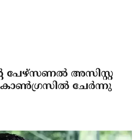
്‍റെ പേഴ്സണൽ അസിസ്റ്റ
് കോൺഗ്രസിൽ ചേർന്നു