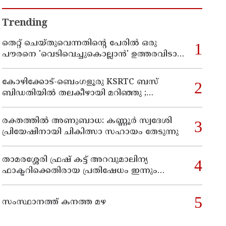
Trending
തെറ്റ് ചെയ്തുവെന്നതിന്റെ പേരില്‍ ഒരു
പൗരനെ 'വെടിവെച്ചുകൊല്ലാന്‍' ഉത്തരവിടാന്‍
ഇത് സംഘപരിവാറിൻ്റെ ബുള്‍ഡോസര്‍
ഭരണമുള്ള യുപിയോ ബിഹാറോ അല്ല ;
കോഴിക്കോട്-ബെംഗളൂരു KSRTC ബസ്
അര്‍ജുന്‍ ആയങ്കിയെ പിന്തുണച്ച് ആകാശ്
ബിഡതിയിൽ തലകീഴായി മറിഞ്ഞു ;
തില്ലങ്കേരി
ഡ്രെെവർക്കും കണ്ടക്ടർക്കും ദാരുണാന്ത്യം,
നിരവധി യാത്രക്കാർക്ക് പരിക്ക്
രക്തത്തിൽ അണുബാധ: കണ്ണൂർ സ്വദേശി
പ്രിയേഷിനായി ചികിത്സാ സഹായം തേടുന്നു
താമരശ്ശേരി ഫ്രഷ് കട്ട് അറവുമാലിന്യ
ഫാക്ടറിക്കെതിരായ പ്രതിഷേധം ഇന്നും
തുടരും
സംസ്ഥാനത്ത് കനത്ത മഴ