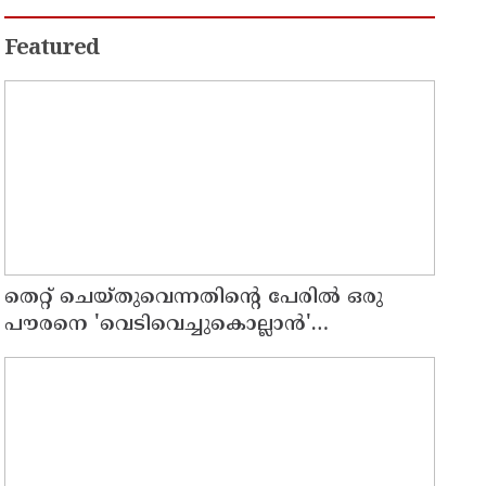
ദാരുണാന്ത്യം
Featured
തെറ്റ് ചെയ്തുവെന്നതിന്റെ പേരില്‍ ഒരു
പൗരനെ 'വെടിവെച്ചുകൊല്ലാന്‍'
ഉത്തരവിടാന്‍ ഇത് സംഘപരിവാറിൻ്റെ
ബുള്‍ഡോസര്‍ ഭരണമുള്ള യുപിയോ
ബിഹാറോ അല്ല ; അര്‍ജുന്‍ ആയങ്കിയെ
പിന്തുണച്ച് ആകാശ് തില്ലങ്കേരി