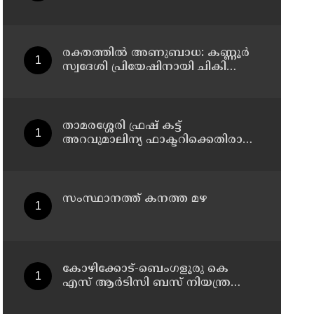
പിന്തുണച്ച് ആകാശ് തില്ലങ്കേരി
മറിഞ്ഞു ; ഡ്രെെവർക്കും
കണ്ടക്ടർക്കും ദാരുണാന്ത്യം,
നിരവധി യാത്രക്കാർക്ക് പരിക്ക്
രക്തത്തിൽ അണുബാധ: കണ്ണൂർ
സ്വദേശി പ്രിയേഷിനായി ചികിത്സാ
സഹായം തേടുന്നു
താമരശ്ശേരി ഫ്രഷ് കട്ട്
അറവുമാലിന്യ ഫാക്ടറിക്കെതിരായ
പ്രതിഷേധം ഇന്നും തുടരും
സംസ്ഥാനത്ത് കനത്ത മഴ
കോഴിക്കോട്-ബെംഗളൂരു കെ
എസ് ആര്‍ടിസി ബസ് നിയന്ത്രണം
വിട്ട് തലകീഴായി മറിഞ്ഞു;
ഡ്രൈവര്‍ക്കും കണ്ടക്ടര്‍ക്കും