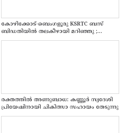
കോഴിക്കോട്-ബെംഗളൂരു KSRTC ബസ്
ബിഡതിയിൽ തലകീഴായി മറിഞ്ഞു ;
ഡ്രെെവർക്കും കണ്ടക്ടർക്കും ദാരുണാന്ത്യം,
നിരവധി യാത്രക്കാർക്ക് പരിക്ക്
രക്തത്തിൽ അണുബാധ: കണ്ണൂർ സ്വദേശി
പ്രിയേഷിനായി ചികിത്സാ സഹായം തേടുന്നു