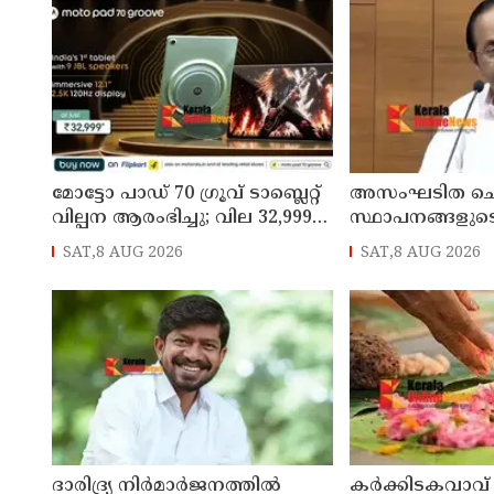
മോട്ടോ പാഡ് 70 ഗ്രൂവ് ടാബ്ലെറ്റ്
അസംഘടിത ചെ
വില്പന ആരംഭിച്ചു; വില 32,999
സ്ഥാപനങ്ങളുട
രൂപ മുതൽ
കൃത്യമായ വിവ
SAT,8 AUG 2026
SAT,8 AUG 2026
നൽകണമെന്ന് മുഖ
ഡി സതീശൻ
ദാരിദ്ര്യ നിർമാർജനത്തിൽ
കർക്കിടകവാവ്