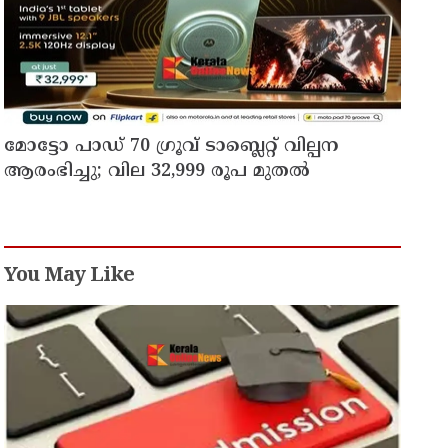
മോട്ടോ പാഡ് 70 ഗ്രൂവ് ടാബ്ലെറ്റ് വില്പന
ആരംഭിച്ചു; വില 32,999 രൂപ മുതൽ
You May Like