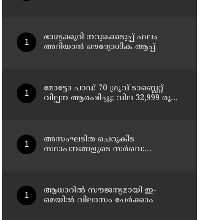
ചികിത്സയിലിരുന്ന 43കാരൻ
വീട്ടിലേക്ക് മടങ്ങി
ഭാഗ്യക്കുറി നറുക്കെടുപ്പ് ഫലം
അറിയാൻ ഔദ്യോഗിക ആപ്പ്
മോട്ടോ പാഡ് 70 ഗ്രൂവ് ടാബ്ലെറ്റ്
വില്പന ആരംഭിച്ചു; വില 32,999 രൂപ
മുതൽ
അസംഘടിത ചെറുകിട
സ്ഥാപനങ്ങളുടെ സർവെ:
കൃത്യമായ വിവരങ്ങൾ
നൽകണമെന്ന് മുഖ്യമന്ത്രി വി ഡി
സതീശൻ
ആധാറിൽ സൗജന്യമായി ഇ-
മെയിൽ വിലാസം ചേർക്കാം