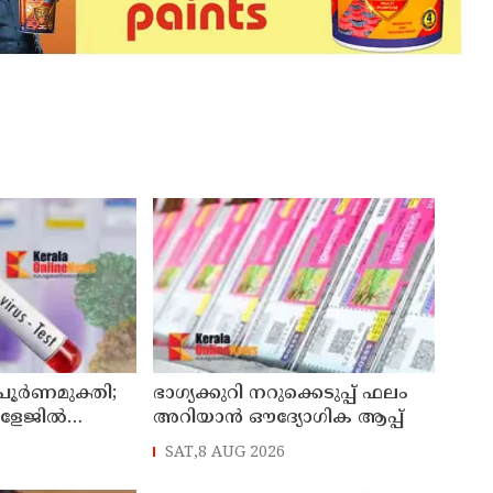
 പൂർണമുക്തി;
ഭാഗ്യക്കുറി നറുക്കെടുപ്പ് ഫലം
ോളേജിൽ
അറിയാൻ ഔദ്യോഗിക ആപ്പ്
ന്ന 43കാരൻ
SAT,8 AUG 2026
ി