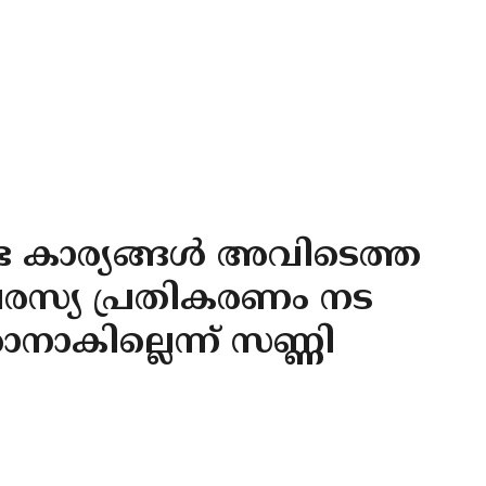
േണ്ട കാര്യങ്ങള്‍ അവിടെത്ത
പരസ്യ പ്രതികരണം നട
നാകില്ലെന്ന് സണ്ണി