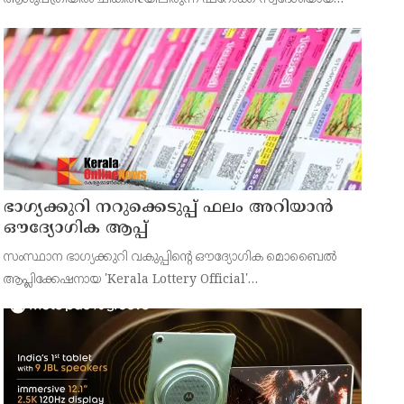
43കാരനെ ഡിസ്ചാർജ് ചെയ്തു.
ഭാഗ്യക്കുറി നറുക്കെടുപ്പ് ഫലം അറിയാൻ
ഔദ്യോഗിക ആപ്പ്
സംസ്ഥാന ഭാഗ്യക്കുറി വകുപ്പിന്റെ ഔദ്യോഗിക മൊബൈൽ
ആപ്ലിക്കേഷനായ 'Kerala Lottery Official'
പൊതുജനങ്ങൾക്ക് ലഭ്യമാണെന്ന് കേരള സംസ്ഥാന
ഭാഗ്യക്കുറി വകുപ്പ് ഡയറക്ടർ അഞ്ജു കെ എസ് അറിയിച്ചു.