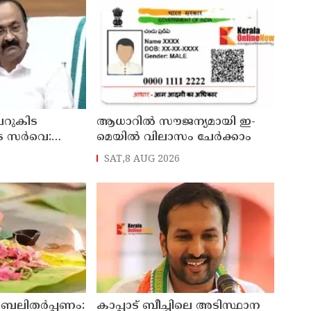
റുകിട
ആധാറിൽ സൗജന്യമായി ഇ-
െ സർവെ:
മെയിൽ വിലാസം ചേർക്കാം
രങ്ങൾ
SAT,8 AUG 2026
്യമന്ത്രി വി
 ബലിതർപ്പണം:
കാപ്പാട് ബീച്ചിലെ അടിസ്ഥാന