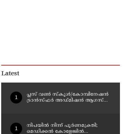
Latest
പ്ലസ് വൺ സ്‌കൂൾ/കോമ്പിനേഷൻ
ട്രാൻസ്ഫർ അഡ്മിഷൻ ആഗസ്ത്
10, 11 തീയതികളിൽ
നിപയിൽ നിന്ന് പൂർണമുക്തി;
മെഡിക്കൽ കോളേജിൽ