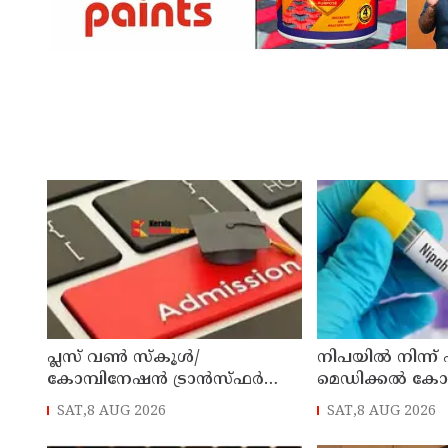
പ്ലസ് വൺ സ്‌കൂൾ/
നിപയിൽ നിന്ന്
കോമ്പിനേഷൻ ട്രാൻസ്ഫർ
മെഡിക്കൽ ക
അഡ്മിഷൻ ആഗസ്ത് 10, 11
ചികിത്സയിലിരു
SAT,8 AUG 2026
SAT,8 AUG 2026
തീയതികളിൽ
വീട്ടിലേക്ക് മടങ്ങ