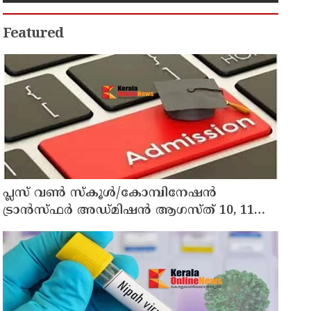
Featured
പ്ലസ് വൺ സ്‌കൂൾ/കോമ്പിനേഷൻ
ട്രാൻസ്ഫർ അഡ്മിഷൻ ആഗസ്ത് 10, 11
തീയതികളിൽ