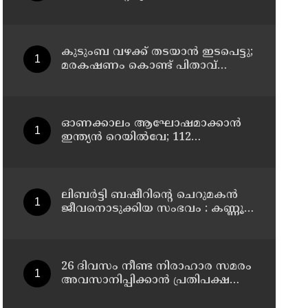
വിശദീകരണം തേടി കണ്ണൂർ
എഡിഎം
കുടുംബ വഴക്ക് തടയാന്‍ ഇടപെട്ടു;
മരകഷണം കൊണ്ട് പിതാവ്
മർദിച്ച 17കാരിക്ക് ദാരുണാന്ത്യം
ഓണക്കാലം ആഘോഷമാക്കാൻ
ഇന്ത്യൻ റെയിൽവേ; 112
സ്പെഷ്യൽ ട്രെയിനുകൾ, ടിക്കറ്റ്
ബുക്കിംഗുകൾ ഉടൻ ആരംഭിക്കും
ലിബർട്ടി ബഷീറിന്റെ ചെറുമകൻ
ജീവനൊടുക്കിയ സംഭവം : കണ്ണൂർ
മൊറാഴയിലെ ജെംസ്
ഇൻ്റർനാഷനൽ സ്കൂളിലെ പ്രധാന
അധ്യാപികക്കെതിരെ
പരാതിയുമായിബന്ധുക്കൾ
26 ദിവസം നീണ്ട നിരാഹാര സമരം
അവസാനിപ്പിക്കാൻ പ്രതിപക്ഷ
നേതാവ് രാഹുൽ ഗാന്ധിയുടെ