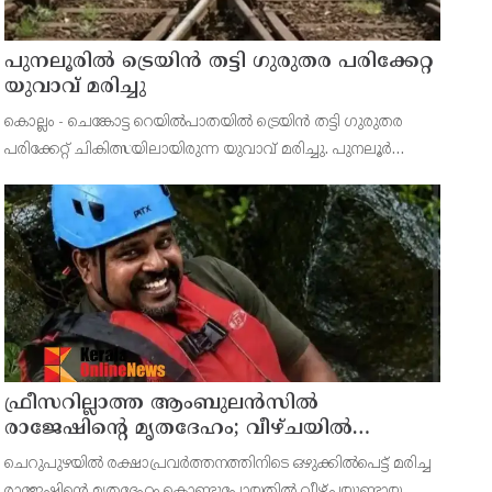
പുനലൂരിൽ ട്രെയിൻ തട്ടി ഗുരുതര പരിക്കേറ്റ
യുവാവ് മരിച്ചു
കൊല്ലം - ചെങ്കോട്ട റെയിൽപാതയിൽ ട്രെയിൻ തട്ടി ഗുരുതര
പരിക്കേറ്റ് ചികിത്സയിലായിരുന്ന യുവാവ് മരിച്ചു. പുനലൂർ
പത്തേക്കർ ചേരിക്കോണം ഇട്ടിവിള വീട്ടിൽ അജി ആണ്
മരിച്ചത്.
ഫ്രീസറില്ലാത്ത ആംബുലൻസിൽ
രാജേഷിൻ്റെ മൃതദേഹം; വീഴ്ചയിൽ
വിശദീകരണം തേടി കണ്ണൂർ എഡിഎം
ചെറുപുഴയിൽ രക്ഷാപ്രവർത്തനത്തിനിടെ ഒഴുക്കിൽപെട്ട് മരിച്ച
രാജേഷിന്‍റെ മൃതദേഹം കൊണ്ടുപോയതിൽ വീഴ്ചയുണ്ടായ