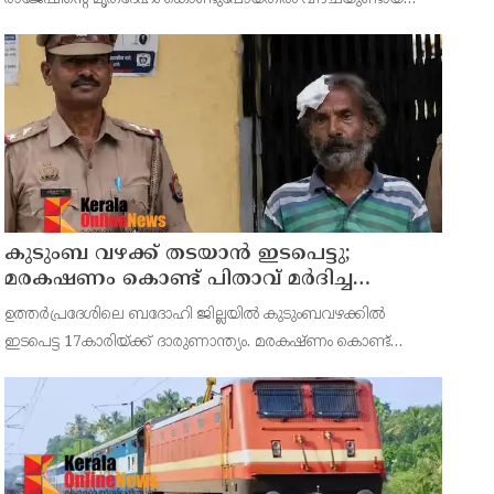
സംഭവത്തിൽ പയ്യന്നൂർ തഹസീൽദാരോടും പരിയാരം
മെഡിക്കൽ കോളേജ് സൂപ്രണ്ടിനോടും വിശദീകരണം തേടി
കുടുംബ വഴക്ക് തടയാന്‍ ഇടപെട്ടു;
മരകഷണം കൊണ്ട് പിതാവ് മർദിച്ച
17കാരിക്ക് ദാരുണാന്ത്യം
ഉത്തര്‍പ്രദേശിലെ ബദോഹി ജില്ലയില്‍ കുടുംബവഴക്കില്‍
ഇടപെട്ട 17കാരിയ്ക്ക് ദാരുണാന്ത്യം. മരകഷ്ണം കൊണ്ട്
പിതാവ് അടിച്ചതാണ് മരണകാരണം.സംഭവത്തില്‍
പെൺകുട്ടിയുടെ പിതാവ് രാജേഷ് യാദവിനെ പൊലീസ് അറസ്റ്റ്
ചെയ്തു.