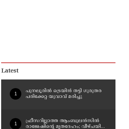
Latest
പുനലൂരിൽ ട്രെയിൻ തട്ടി ഗുരുതര
പരിക്കേറ്റ യുവാവ് മരിച്ചു
ഫ്രീസറില്ലാത്ത ആംബുലൻസിൽ
രാജേഷിൻ്റെ മൃതദേഹം; വീഴ്ചയിൽ