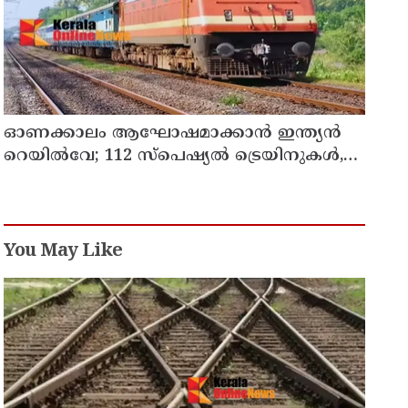
ഓണക്കാലം ആഘോഷമാക്കാൻ ഇന്ത്യൻ
റെയിൽവേ; 112 സ്പെഷ്യൽ ട്രെയിനുകൾ,
ടിക്കറ്റ് ബുക്കിംഗുകൾ ഉടൻ ആരംഭിക്കും
You May Like