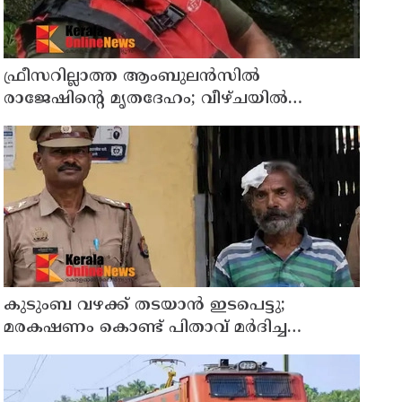
ഫ്രീസറില്ലാത്ത ആംബുലൻസിൽ
രാജേഷിൻ്റെ മൃതദേഹം; വീഴ്ചയിൽ
വിശദീകരണം തേടി കണ്ണൂർ എഡിഎം
കുടുംബ വഴക്ക് തടയാന്‍ ഇടപെട്ടു;
മരകഷണം കൊണ്ട് പിതാവ് മർദിച്ച
17കാരിക്ക് ദാരുണാന്ത്യം