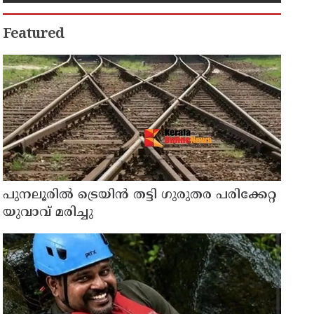
സഹായം തേടിയിരുന്നു ; സോനം
വാങ്ചുക്
Featured
പുനലൂരിൽ ട്രെയിൻ തട്ടി ഗുരുതര പരിക്കേറ്റ
യുവാവ് മരിച്ചു