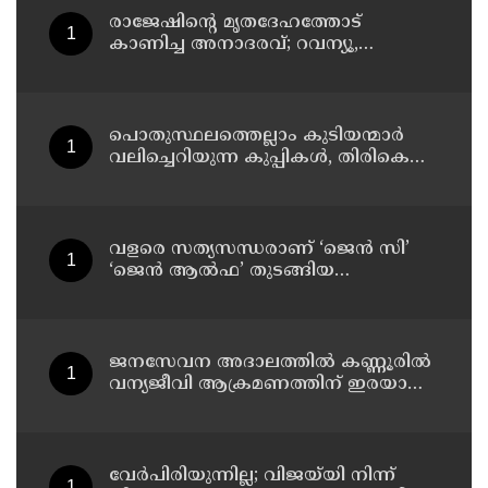
കളക്ടർ
രാജേഷിന്റെ മൃതദേഹത്തോട്
കാണിച്ച അനാദരവ്; റവന്യൂ,
ആരോഗ്യവകുപ്പ് അനാസ്ഥക്കെതിരെ
കടുത്ത നടപടി വേണം;
ഡിവൈഎഫ്ഐ ശക്തമായ
പ്രതിഷേധത്തിലേക്ക്
പൊതുസ്ഥലത്തെല്ലാം കുടിയന്മാര്‍
വലിച്ചെറിയുന്ന കുപ്പികള്‍, തിരികെ
വാങ്ങുന്നത് നിര്‍ത്തുന്നതോടെ ഇത്
ഇരട്ടിക്കും, കോടികളുടെ ലാഭമുള്ള
പദ്ധതി നിര്‍ത്തിയത് എന്തിന്?
സര്‍ക്കാരിന്റേത് തലതിരിഞ്ഞ
വളരെ സത്യസന്ധരാണ് ‘ജെൻ സി’
തീരുമാനമോ?
‘ജെൻ ആൽഫ’ തുടങ്ങിയ
യുവതലമുറ ; മോഹൻ ഭാഗവത്
ജനസേവന അദാലത്തിൽ കണ്ണൂരിൽ
വന്യജീവി ആക്രമണത്തിന് ഇരയായ
30 പേർക്ക് സഹായധനം അനുവദിച്ചു
വേർപിരിയുന്നില്ല; വിജയ്‍യി നിന്ന്