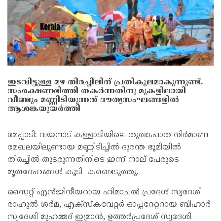
ഇടവിട്ടുള്ള മഴ തിരച്ചിലിന് പ്രതികൂലമാകുന്നുണ്ട്.
സംരക്ഷണഭിത്തി തകർന്നതിനു മുകളിലായി
വീണ്ടും മണ്ണിടിയുന്നത് ദൗത്യസംഘങ്ങളിൽ
ആശങ്കയുയർത്തി
മേപ്പാടി: വയനാട് കള്ളാടിയിലെ തുരങ്കപാത നിർമാണ
മേഖലയിലുണ്ടായ മണ്ണിടിച്ചിൽ ദുരന്ത ഭൂമിയിൽ
തിരച്ചിൽ തുടരുന്നതിനിടെ ഇന്ന് നാല് പേരുടെ
മൃതദേഹങ്ങൾ കൂടി കണ്ടെടുത്തു.
സൈറ്റ് എൻജിനീയറായ ഹിമാചൽ പ്രദേശ് സ്വദേശി
രാഹുൽ ശർമ, എക്സ്‌കവേറ്റർ ഓപ്പറേറ്ററായ ബിഹാർ
സ്വദേശി മുഹമ്മദ് ഇമ്രാൻ, ഉത്തർപ്രദേശ് സ്വദേശി