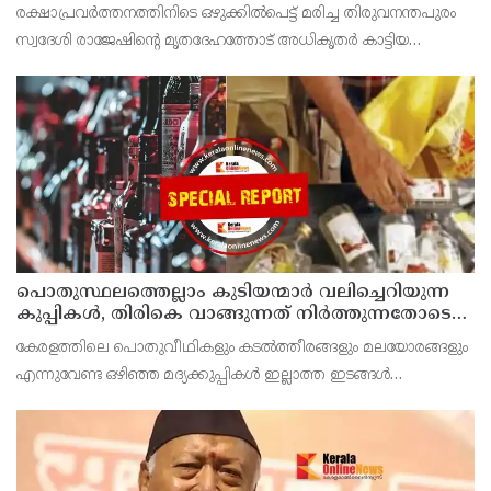
കടുത്ത നടപടി വേണം; ഡിവൈഎഫ്ഐ
രക്ഷാപ്രവർത്തനത്തിനിടെ ഒഴുക്കിൽപെട്ട് മരിച്ച തിരുവനന്തപുരം
ശക്തമായ പ്രതിഷേധത്തിലേക്ക്
സ്വദേശി രാജേഷിന്റെ മൃതദേഹത്തോട് അധികൃതർ കാട്ടിയ
മനുഷ്യത്വരഹിതമായ അനാദരവിനെതിരെ ഡിവൈഎഫ്ഐ
കണ്ണൂർ ജില്ലാ സെക്രട്ടറിയേറ്റ് ശക്തമായി പ്രതിഷേധിക്ക
പൊതുസ്ഥലത്തെല്ലാം കുടിയന്മാര്‍ വലിച്ചെറിയുന്ന
കുപ്പികള്‍, തിരികെ വാങ്ങുന്നത് നിര്‍ത്തുന്നതോടെ
ഇത് ഇരട്ടിക്കും, കോടികളുടെ ലാഭമുള്ള പദ്ധതി
കേരളത്തിലെ പൊതുവീഥികളും കടല്‍ത്തീരങ്ങളും മലയോരങ്ങളും
നിര്‍ത്തിയത് എന്തിന്? സര്‍ക്കാരിന്റേത് തലതിരിഞ്ഞ
എന്നുവേണ്ട ഒഴിഞ്ഞ മദ്യക്കുപ്പികള്‍ ഇല്ലാത്ത ഇടങ്ങള്‍
തീരുമാനമോ?
അപൂര്‍വമാണ്.