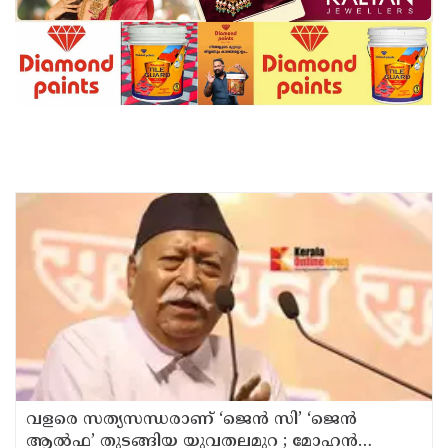
വളരെ സത്യസന്ധരാണ് ‘ജെൻ സി’ ‘ജെൻ
ആൽഫ’ തുടങ്ങിയ യുവതലമുറ ; മോഹൻ