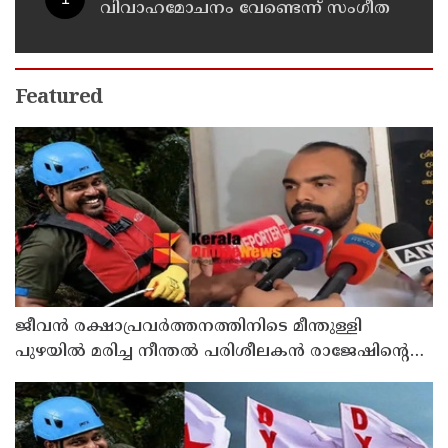
വിവാഹമോചനം വേണ്ടെന്ന് സംഗീത
Featured
ജീവൻ രക്ഷാപ്രവർത്തനത്തിനിടെ മീന്തുള്ളി
പുഴയിൽ മരിച്ച നീന്തൽ പരിശീലകൻ രാജേഷിൻ്റെ
മൃതദേഹത്തോട് അനാദരവ് : റിപ്പോർട്ട് ലഭിച്ചാലുടൻ
നടപടിയെന്ന് കളക്ടർ