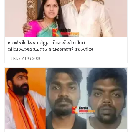
വേർപിരിയുന്നില്ല; വിജയ്‍യി നിന്ന്
വിവാഹമോചനം വേണ്ടെന്ന് സംഗീത
FRI,7 AUG 2026