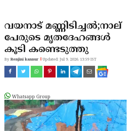
KOZHIKODE
WAYANAD
വയനാട് മണ്ണിടിച്ചൽ;നാല്
KANNUR
പേരുടെ മൃതദേഹങ്ങൾ
KASARAGOD
കൂടി കണ്ടെടുത്തു
By
Renjini kannur
Updated: Jul 9, 2026, 13:59 IST
Whatsapp Group