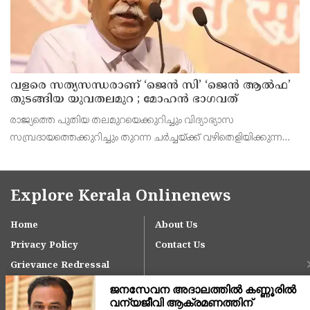
വളരെ സത്യസന്ധരാണ് ‘ജെൻ സി’ ‘ജെൻ ആൽഫ’
തുടങ്ങിയ യുവതലമുറ ; മോഹൻ ഭാഗവത്
രാജ്യത്തെ പുതിയ തലമുറയെക്കുറിച്ചും വിദ്യാഭ്യാസ
സമ്പ്രദായത്തെക്കുറിച്ചും തുറന്ന ചർച്ചയ്ക്ക് വഴിതെളിയിക്കുന്ന
നിർണ്ണായക പ്രസ്താവനയുമായി ആർ.എസ്.എസ് മേധാവി
മോഹൻ ഭാഗവത് രംഗത്ത്. നിലവിലെ തലമുറയെക്കാൾ വളരെ
Explore Kerala Onlinenews
Home
About Us
Privacy Policy
Contact Us
Grievance Redressal