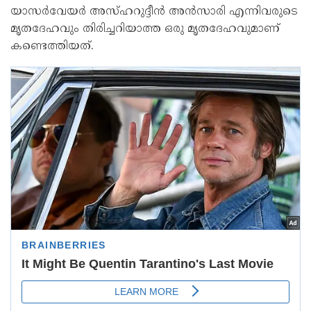
യാസർവേയർ അസ്ഹറുദ്ദീൻ അൻസാരി എന്നിവരുടെ
മൃതദേഹവും തിരിച്ചറിയാത്ത ഒരു മൃതദേഹവുമാണ്
കണ്ടെത്തിയത്.