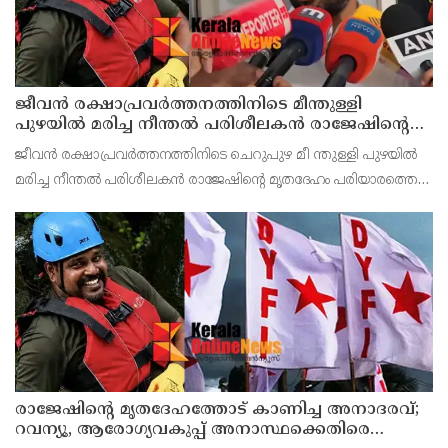
ജീവൻ രക്ഷാപ്രവർത്തനത്തിനിടെ മീന്തുള്ളി
പുഴയിൽ മരിച്ച നീന്തൽ പരിശീലകൻ രാജേഷിൻ്റെ
മൃതദേഹത്തോട് അനാദരവ് : റിപ്പോർട്ട് ലഭിച്ചാലുടൻ
ജീവൻ രക്ഷാപ്രവർത്തനത്തിനിടെ ചെറുപുഴ മീ ന്തുള്ളി പുഴയിൽ
നടപടിയെന്ന് കളക്ടർ
മരിച്ച നീന്തൽ പരിശീലകൻ രാജേഷിൻ്റെ മൃതദേഹം പരിയാരത്തെ
കണ്ണൂർ മെഡിക്കൽ കോളേജ് ആശുപത്രിയിൽ നിന്നും
പോസ്റ്റുമോർട്ടം നടപടികൾക്കു ശേഷം സ്വദേശമായ തിരുവ
രാജേഷിന്റെ മൃതദേഹത്തോട് കാണിച്ച അനാദരവ്;
റവന്യൂ, ആരോഗ്യവകുപ്പ് അനാസ്ഥക്കെതിരെ