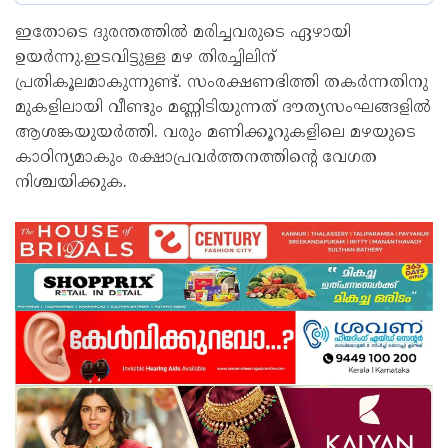
ഇതോടെ ദുരന്തത്തിൽ മരിച്ചവരുടെ ഏഴായി
ഉയർന്നു.ഇടവിട്ടുള്ള മഴ തിരച്ചിലിന്
പ്രതികൂലമാകുന്നുണ്ട്. സംരക്ഷണഭിത്തി തകർന്നതിനു
മുകളിലായി വീണ്ടും മണ്ണിടിയുന്നത് ദൗത്യസംഘങ്ങളിൽ
ആശങ്കയുയർത്തി. വരും മണിക്കൂറുകളിലെ മഴയുടെ
കാഠിന്യമാകും രക്ഷാപ്രവർത്തനത്തിന്റെ വേഗത
നിശ്ചയിക്കുക.