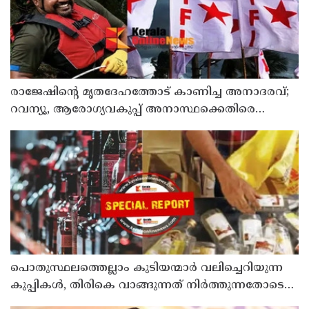
രാജേഷിന്റെ മൃതദേഹത്തോട് കാണിച്ച അനാദരവ്;
റവന്യൂ, ആരോഗ്യവകുപ്പ് അനാസ്ഥക്കെതിരെ
കടുത്ത നടപടി വേണം; ഡിവൈഎഫ്ഐ
ശക്തമായ പ്രതിഷേധത്തിലേക്ക്
പൊതുസ്ഥലത്തെല്ലാം കുടിയന്മാര്‍ വലിച്ചെറിയുന്ന
കുപ്പികള്‍, തിരികെ വാങ്ങുന്നത് നിര്‍ത്തുന്നതോടെ
ഇത് ഇരട്ടിക്കും, കോടികളുടെ ലാഭമുള്ള പദ്ധതി