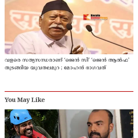
നിര്‍ത്തിയത് എന്തിന്? സര്‍ക്കാരിന്റേത് തലതിരിഞ്ഞ
തീരുമാനമോ?
വളരെ സത്യസന്ധരാണ് ‘ജെൻ സി’ ‘ജെൻ ആൽഫ’
തുടങ്ങിയ യുവതലമുറ ; മോഹൻ ഭാഗവത്
You May Like