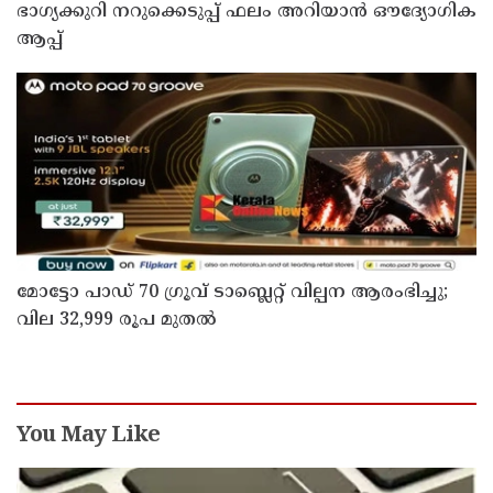
ഭാഗ്യക്കുറി നറുക്കെടുപ്പ് ഫലം അറിയാൻ ഔദ്യോഗിക
ആപ്പ്
മോട്ടോ പാഡ് 70 ഗ്രൂവ് ടാബ്ലെറ്റ് വില്പന ആരംഭിച്ചു;
വില 32,999 രൂപ മുതൽ
You May Like