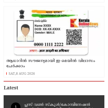
ആധാറിൽ സൗജന്യമായി ഇ-മെയിൽ വിലാസം
ചേർക്കാം
SAT,8 AUG 2026
Latest
പ്ലസ് വൺ സ്‌കൂൾ/കോമ്പിനേഷൻ