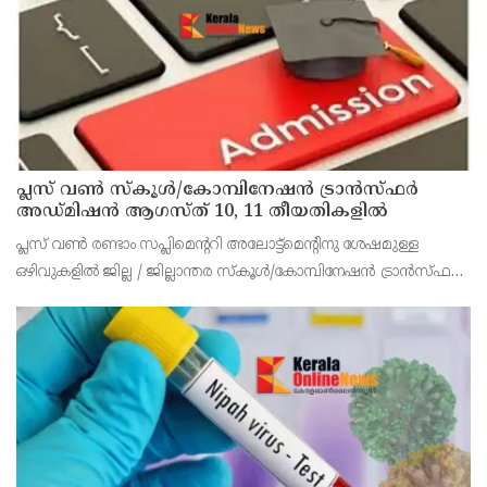
പ്ലസ് വൺ സ്‌കൂൾ/കോമ്പിനേഷൻ ട്രാൻസ്ഫർ
അഡ്മിഷൻ ആഗസ്ത് 10, 11 തീയതികളിൽ
പ്ലസ് വൺ രണ്ടാം സപ്ലിമെന്ററി അലോട്ട്‌മെന്റിനു ശേഷമുള്ള
ഒഴിവുകളിൽ ജില്ല / ജില്ലാന്തര സ്‌കൂൾ/കോമ്പിനേഷൻ ട്രാൻസ്ഫർ
അലോട്ട്‌മെന്റിനായി അപേക്ഷിക്കാനുള്ള അവസരം ആഗസ്റ്റ് 7 ന്
വൈകിട്ട് 4 മണി വരെ നൽകിയിരുന്നു