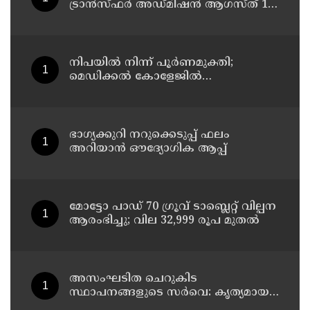
ട്രാൻസ്ഫർ അഡ്മിഷൻ ആഗസ്ത് 10,
11 തീയതികളിൽ
നിപയിൽ നിന്ന് പൂർണമുക്തി;
മെഡിക്കൽ കോളേജിൽ
ചികിത്സയിലിരുന്ന 43കാരൻ
വീട്ടിലേക്ക് മടങ്ങി
ഭാഗ്യക്കുറി നറുക്കെടുപ്പ് ഫലം
അറിയാൻ ഔദ്യോഗിക ആപ്പ്
മോട്ടോ പാഡ് 70 ഗ്രൂവ് ടാബ്ലെറ്റ് വില്പന
ആരംഭിച്ചു; വില 32,999 രൂപ മുതൽ
അസംഘടിത ചെറുകിട
സ്ഥാപനങ്ങളുടെ സർവെ: കൃത്യമായ
വിവരങ്ങൾ നൽകണമെന്ന് മുഖ്യമന്ത്രി