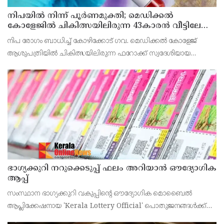
നിപയിൽ നിന്ന് പൂർണമുക്തി; മെഡിക്കൽ
കോളേജിൽ ചികിത്സയിലിരുന്ന 43കാരൻ വീട്ടിലേക്ക്
മടങ്ങി
നിപ രോഗം ബാധിച്ച് കോഴിക്കോട് ഗവ. മെഡിക്കൽ കോളേജ്
ആശുപത്രിയിൽ ചികിത്സയിലിരുന്ന ഫറോക്ക് സ്വദേശിയായ
43കാരനെ ഡിസ്ചാർജ് ചെയ്തു.
ഭാഗ്യക്കുറി നറുക്കെടുപ്പ് ഫലം അറിയാൻ ഔദ്യോഗിക
ആപ്പ്
സംസ്ഥാന ഭാഗ്യക്കുറി വകുപ്പിന്റെ ഔദ്യോഗിക മൊബൈൽ
ആപ്ലിക്കേഷനായ 'Kerala Lottery Official' പൊതുജനങ്ങൾക്ക്
ലഭ്യമാണെന്ന് കേരള സംസ്ഥാന ഭാഗ്യക്കുറി വകുപ്പ് ഡയറക്ടർ