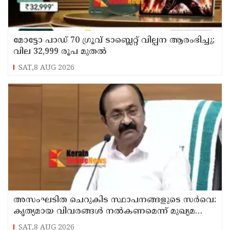
മോട്ടോ പാഡ് 70 ഗ്രൂവ് ടാബ്ലെറ്റ് വില്പന ആരംഭിച്ചു;
വില 32,999 രൂപ മുതൽ
SAT,8 AUG 2026
അസംഘടിത ചെറുകിട സ്ഥാപനങ്ങളുടെ സർവെ:
കൃത്യമായ വിവരങ്ങൾ നൽകണമെന്ന് മുഖ്യമന്ത്രി
വി ഡി സതീശൻ
SAT,8 AUG 2026