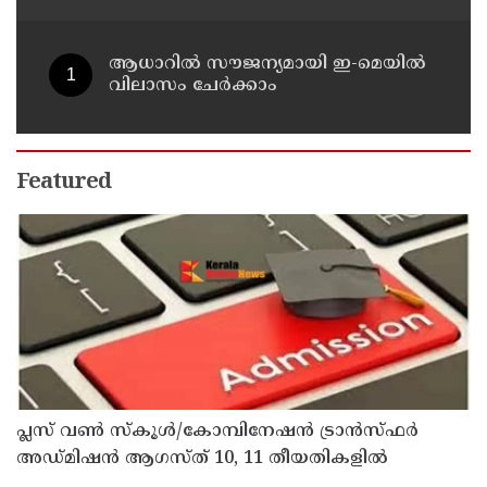
വി ഡി സതീശൻ
ആധാറിൽ സൗജന്യമായി ഇ-മെയിൽ
വിലാസം ചേർക്കാം
Featured
പ്ലസ് വൺ സ്‌കൂൾ/കോമ്പിനേഷൻ ട്രാൻസ്ഫർ
അഡ്മിഷൻ ആഗസ്ത് 10, 11 തീയതികളിൽ