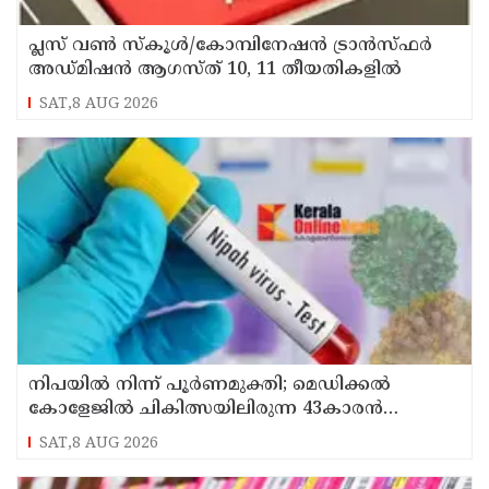
പ്ലസ് വൺ സ്‌കൂൾ/കോമ്പിനേഷൻ ട്രാൻസ്ഫർ
അഡ്മിഷൻ ആഗസ്ത് 10, 11 തീയതികളിൽ
SAT,8 AUG 2026
നിപയിൽ നിന്ന് പൂർണമുക്തി; മെഡിക്കൽ
കോളേജിൽ ചികിത്സയിലിരുന്ന 43കാരൻ
വീട്ടിലേക്ക് മടങ്ങി
SAT,8 AUG 2026