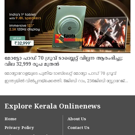
അഞ്ജു കെ എസ് അറിയിച്ചു.
മോട്ടോ പാഡ് 70 ഗ്രൂവ് ടാബ്ലെറ്റ് വില്പന ആരംഭിച്ചു;
വില 32,999 രൂപ മുതൽ
മോട്ടോറോളയുടെ പുതിയ ടാബ്‌ലെറ്റ് മോട്ടോ പാഡ് 70 ഗ്രൂവ്
ഇന്ത്യയിൽ വിൽപ്പനയ്‌ക്കെത്തി. 8ജിബി റാം, 256ജിബി സ്റ്റോറേജ്
പതിപ്പിന് 36,999 രൂപയാണ് ലോഞ്ച് വില. ബാങ്ക് ഓഫറുകൾ
ഉൾപ്പെടെ 32,999 രൂപയാണ് ഫലപ്രദമായ
Explore Kerala Onlinenews
Home
About Us
Privacy Policy
Contact Us