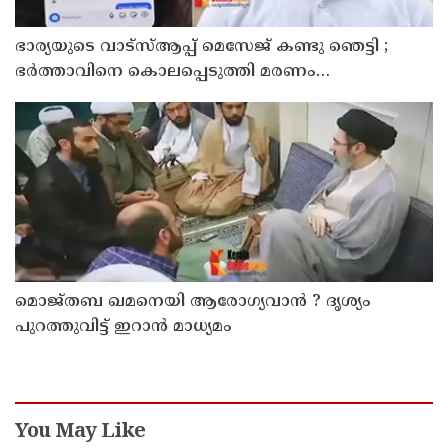
ഭാര്യയുടെ വാട്സ്ആപ്പ് മെസേജ് കണ്ടു ഞെട്ടി ;
ഭര്‍ത്താവിനെ കൊലപ്പെടുത്തി മരണം
റോഡപകടമാക്കി മാറ്റാന്‍ കാമുകനുമായി
പദ്ധതിയിട്ട യുവതിയും സുഹൃത്തും ഒളിവില്‍
മൊജ്തബ ഖമനെയി ആരോഗ്യവാന്‍ ? ദൃശ്യം
പുറത്തുവിട്ട് ഇറാന്‍ മാധ്യമം
You May Like