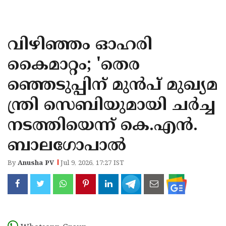
KOZHIKODE
WAYANAD
വിഴിഞ്ഞം ഓഹരി
KANNUR
കൈമാറ്റം; 'തെര
KASARAGOD
ഞ്ഞെടുപ്പിന് മുൻപ് മുഖ‍്യമ
ന്ത്രി സെബിയുമായി ചർച്ച
നടത്തിയെന്ന് കെ.എൻ.
ബാലഗോപാൽ ​​​​​​​
By
Anusha PV
Jul 9, 2026, 17:27 IST