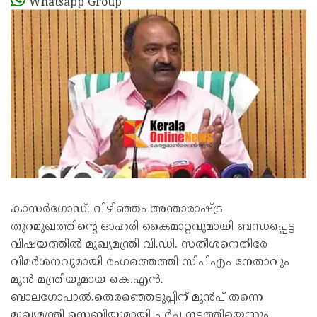
Whatsapp Group
കാസർഗോഡ്: വിഴിഞ്ഞം അന്താരാഷ്ട്ര
തുറമുഖ‍ത്തിന്‍റെ ഓഹരി കൈമാറ്റവുമായി ബന്ധപ്പെട്ട
വിഷയത്തിൽ മുഖ‍്യമന്ത്രി വി.ഡി. സതീശനെതിരേ
വിമർശനവുമായി രംഗത്തെത്തി സിപിഎം നേതാവും
മുൻ മന്ത്രിയുമായ കെ.എൻ.
ബാലഗോപാൽ.തെരഞ്ഞെടുപ്പിന് മുൻപ് തന്നെ
മുഖ‍്യമന്ത്രി സെബിയുമായി ചർച്ച നടത്തിയെന്നും