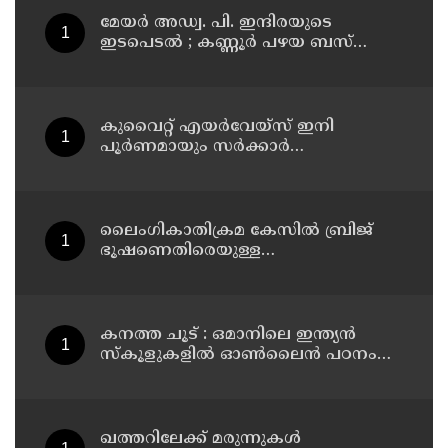
മേയർ അഡ്വ. പി. ഇന്ദിരയുടെ
ഇടപെടൽ ; കണ്ണൂർ പഴയ ബസ്
സ്റ്റാൻഡ് അണ്ടർപാസ് റോഡിലെ
തകർന്ന ഫുട്പാത്ത് സ്ലാബുകൾ
അറ്റകുറ്റപ്പണി നടത്തി
കുവൈറ്റ് എയര്‍വേയ്സ് ഇനി
പൂര്‍ണമായും സര്‍ക്കാര്‍
ഉടമസ്ഥതയില്‍
ലൈംഗികാതിക്രമ കേസിൽ ബ്രിജ്
ഭൂഷണെതിരെയുള്ള
ആരോപണങ്ങൾ വ്യാജം ; പിന്നിൽ
രാഷ്ട്രീയ ഗൂഢാലോചനയെന്ന്
ഡൽഹി കോടതി
കനത്ത ചൂട് : ഒമാനിലെ ഇന്ത്യന്‍
സ്‌കൂളുകളില്‍ ഓണ്‍ലൈന്‍ പഠനം
തുടരും
ഖത്തറിലേക്ക് മരുന്നുകള്‍