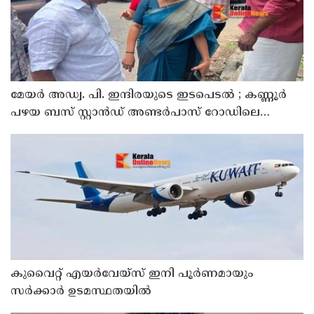
മേയർ അഡ്വ. പി. ഇന്ദിരയുടെ ഇടപെടൽ ; കണ്ണൂർ
പഴയ ബസ് സ്റ്റാൻഡ് അണ്ടർപാസ് റോഡിലെ
തകർന്ന ഫുട്പാത്ത് സ്ലാബുകൾ അറ്റകുറ്റപ്പണി
നടത്തി
കുവൈറ്റ് എയര്‍വേയ്സ് ഇനി പൂര്‍ണമായും
സര്‍ക്കാര്‍ ഉടമസ്ഥതയില്‍