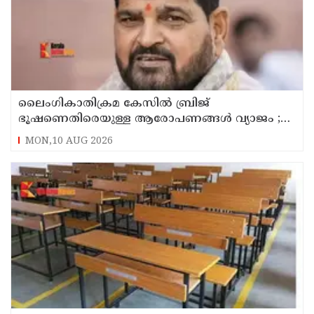
ലൈംഗികാതിക്രമ കേസിൽ ബ്രിജ്
ഭൂഷണെതിരെയുള്ള ആരോപണങ്ങൾ വ്യാജം ;
പിന്നിൽ രാഷ്ട്രീയ ഗൂഢാലോചനയെന്ന് ഡൽഹി
MON,10 AUG 2026
കോടതി