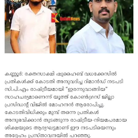
കണ്ണൂർ: രക്തസാക്ഷി ഷുഹൈബ് വധക്കേസിൽ
പ്രതികൾക്ക് കോടതി അനുവദിച്ച റിമാൻഡ് നടപടി
സി.പി.എം രാഷ്ട്രീയമായി “ഇരന്നുവാങ്ങിയ”
സാഹചര്യമാണെന്ന് യൂത്ത് കോൺഗ്രസ് ജില്ലാ
പ്രസിഡന്റ് വിജിൽ മോഹനൻ ആരോപിച്ചു.
കോടതിവിധിക്കും മുമ്പ് തന്നെ പ്രതികൾ
അനുഭവിക്കാൻ തുടങ്ങുന്ന രാഷ്ട്രീയ-നിയമപരമായ
ശിക്ഷയുടെ ആദ്യഘട്ടമാണ് ഈ നടപടിയെന്നും
അദ്ദേഹം പ്രസ്താവനയിൽ പറഞ്ഞു.