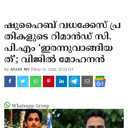
KOZHIKODE
WAYANAD
ഷുഹൈബ് വധക്കേസ് പ്ര
KANNUR
തികളുടെ റിമാൻഡ് സി.
KASARAGOD
പി.എം ‘ഇരന്നുവാങ്ങിയ
ത്’; വിജിൽ മോഹനൻ
By
AVANI MV
May 25, 2026, 20:29 IST
Whatsapp Group