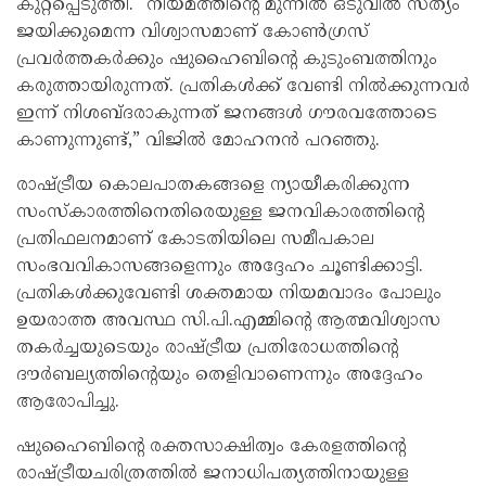
കുറ്റപ്പെടുത്തി. “നിയമത്തിന്റെ മുന്നിൽ ഒടുവിൽ സത്യം
ജയിക്കുമെന്ന വിശ്വാസമാണ് കോൺഗ്രസ്
പ്രവർത്തകർക്കും ഷുഹൈബിന്റെ കുടുംബത്തിനും
കരുത്തായിരുന്നത്. പ്രതികൾക്ക് വേണ്ടി നിൽക്കുന്നവർ
ഇന്ന് നിശബ്ദരാകുന്നത് ജനങ്ങൾ ഗൗരവത്തോടെ
കാണുന്നുണ്ട്,” വിജിൽ മോഹനൻ പറഞ്ഞു.
രാഷ്ട്രീയ കൊലപാതകങ്ങളെ ന്യായീകരിക്കുന്ന
സംസ്കാരത്തിനെതിരെയുള്ള ജനവികാരത്തിന്റെ
പ്രതിഫലനമാണ് കോടതിയിലെ സമീപകാല
സംഭവവികാസങ്ങളെന്നും അദ്ദേഹം ചൂണ്ടിക്കാട്ടി.
പ്രതികൾക്കുവേണ്ടി ശക്തമായ നിയമവാദം പോലും
ഉയരാത്ത അവസ്ഥ സി.പി.എമ്മിന്റെ ആത്മവിശ്വാസ
തകർച്ചയുടെയും രാഷ്ട്രീയ പ്രതിരോധത്തിന്റെ
ദൗർബല്യത്തിന്റെയും തെളിവാണെന്നും അദ്ദേഹം
ആരോപിച്ചു.
ഷുഹൈബിന്റെ രക്തസാക്ഷിത്വം കേരളത്തിന്റെ
രാഷ്ട്രീയചരിത്രത്തിൽ ജനാധിപത്യത്തിനായുള്ള