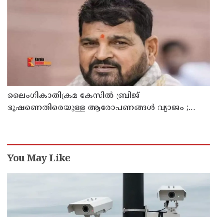
ലൈംഗികാതിക്രമ കേസിൽ ബ്രിജ്
ഭൂഷണെതിരെയുള്ള ആരോപണങ്ങൾ വ്യാജം ;
പിന്നിൽ രാഷ്ട്രീയ ഗൂഢാലോചനയെന്ന് ഡൽഹി
കോടതി
You May Like