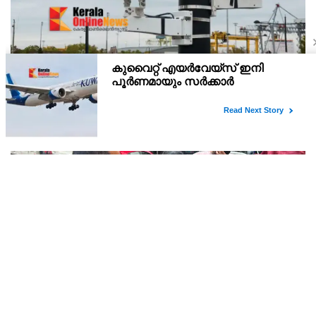
സ്മാര്‍ട്ട് ട്രാഫിക് സംവിധാനങ്ങള്‍ ഗുണം ചെയ്തു;
ബഹ്‌റൈനില്‍ ഗതാഗത നിയമലംഘനങ്ങളും
അപകടങ്ങളും കുറഞ്ഞു
പുതിയ പരിഷ്‌കാരങ്ങള്‍ നടപ്പിലാക്കിയതോടെ റോഡപകടങ്ങളിലും
ഗതാഗത നിയമലംഘനങ്ങളിലും ഗണ്യമായ കുറവ്
രേഖപ്പെടുത്തിയതായി ജനറല്‍ ഡയറക്ടറേറ്റ് ഓഫ് ട്രാഫിക്
ഡയറക്ടര്‍ ജനറല്‍ മേജര്‍ ജനറല്‍ ഷെയ്ഖ് അബ്ദുല്‍റഹ്‌മാന്‍
മേയർ അഡ്വ. പി. ഇന്ദിരയുടെ ഇടപെടൽ ; കണ്ണൂർ
പഴയ ബസ് സ്റ്റാൻഡ് അണ്ടർപാസ് റോഡിലെ