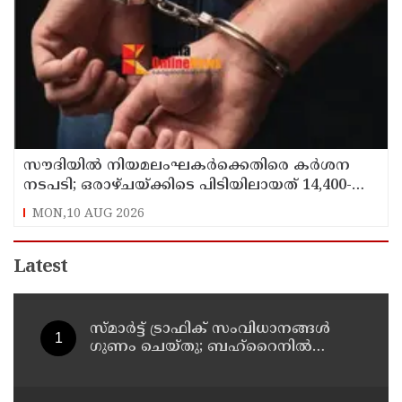
സൗദിയില്‍ നിയമലംഘകര്‍ക്കെതിരെ കര്‍ശന
നടപടി; ഒരാഴ്ചയ്ക്കിടെ പിടിയിലായത് 14,400-
ലേറെ പേര്‍
MON,10 AUG 2026
Latest
സ്മാര്‍ട്ട് ട്രാഫിക് സംവിധാനങ്ങള്‍
ഗുണം ചെയ്തു; ബഹ്‌റൈനില്‍
ഗതാഗത നിയമലംഘനങ്ങളും
അപകടങ്ങളും കുറഞ്ഞു