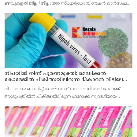
ഒഴിവുകളിൽ ജില്ല / ജില്ലാന്തര സ്‌കൂൾ/കോമ്പിനേഷൻ ട്രാൻസ്ഫർ
അലോട്ട്‌മെന്റിനായി അപേക്ഷിക്കാനുള്ള അവസരം ആഗസ്റ്റ് 7 ന്
വൈകിട്ട് 4 മണി വരെ നൽകിയിരുന്നു
നിപയിൽ നിന്ന് പൂർണമുക്തി; മെഡിക്കൽ
കോളേജിൽ ചികിത്സയിലിരുന്ന 43കാരൻ വീട്ടിലേക്ക്
മടങ്ങി
നിപ രോഗം ബാധിച്ച് കോഴിക്കോട് ഗവ. മെഡിക്കൽ കോളേജ്
ആശുപത്രിയിൽ ചികിത്സയിലിരുന്ന ഫറോക്ക് സ്വദേശിയായ
43കാരനെ ഡിസ്ചാർജ് ചെയ്തു.