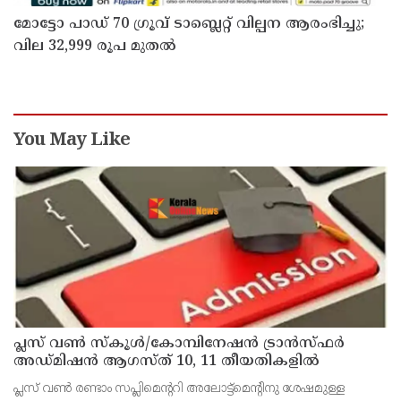
മോട്ടോ പാഡ് 70 ഗ്രൂവ് ടാബ്ലെറ്റ് വില്പന ആരംഭിച്ചു;
വില 32,999 രൂപ മുതൽ
You May Like
പ്ലസ് വൺ സ്‌കൂൾ/കോമ്പിനേഷൻ ട്രാൻസ്ഫർ
അഡ്മിഷൻ ആഗസ്ത് 10, 11 തീയതികളിൽ
പ്ലസ് വൺ രണ്ടാം സപ്ലിമെന്ററി അലോട്ട്‌മെന്റിനു ശേഷമുള്ള