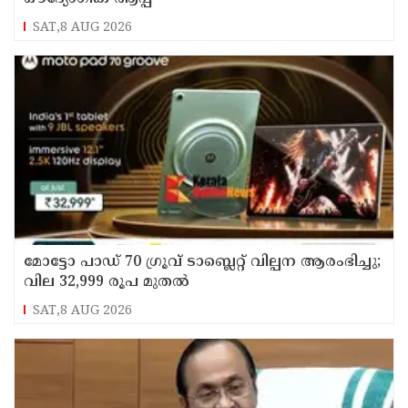
SAT,8 AUG 2026
മോട്ടോ പാഡ് 70 ഗ്രൂവ് ടാബ്ലെറ്റ് വില്പന ആരംഭിച്ചു;
വില 32,999 രൂപ മുതൽ
SAT,8 AUG 2026