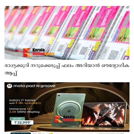
മടങ്ങി
ഭാഗ്യക്കുറി നറുക്കെടുപ്പ് ഫലം അറിയാൻ ഔദ്യോഗിക
ആപ്പ്