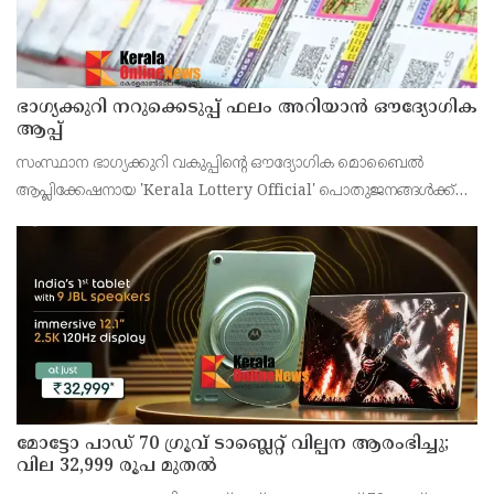
ഭാഗ്യക്കുറി നറുക്കെടുപ്പ് ഫലം അറിയാൻ ഔദ്യോഗിക
ആപ്പ്
സംസ്ഥാന ഭാഗ്യക്കുറി വകുപ്പിന്റെ ഔദ്യോഗിക മൊബൈൽ
ആപ്ലിക്കേഷനായ 'Kerala Lottery Official' പൊതുജനങ്ങൾക്ക്
ലഭ്യമാണെന്ന് കേരള സംസ്ഥാന ഭാഗ്യക്കുറി വകുപ്പ് ഡയറക്ടർ
അഞ്ജു കെ എസ് അറിയിച്ചു.
മോട്ടോ പാഡ് 70 ഗ്രൂവ് ടാബ്ലെറ്റ് വില്പന ആരംഭിച്ചു;
വില 32,999 രൂപ മുതൽ