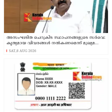
അസംഘടിത ചെറുകിട സ്ഥാപനങ്ങളുടെ സർവെ:
കൃത്യമായ വിവരങ്ങൾ നൽകണമെന്ന് മുഖ്യമന്ത്രി
വി ഡി സതീശൻ
SAT,8 AUG 2026