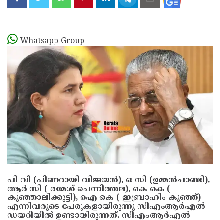
Whatsapp Group
പി വി (പിണറായി വിജയൻ), ഒ സി (ഉമ്മൻചാണ്ടി),
ആർ സി ( രമേശ് ചെന്നിത്തല), കെ കെ (
കുഞ്ഞാലിക്കുട്ടി), ഐ കെ ( ഇബ്രാഹിം കുഞ്ഞ്)
എന്നിവരുടെ പേരുകളായിരുന്നു സിഎംആർഎൽ
ഡയറിയിൽ ഉണ്ടായിരുന്നത്. സിഎംആർഎൽ