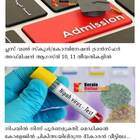
പ്ലസ് വൺ സ്‌കൂൾ/കോമ്പിനേഷൻ ട്രാൻസ്ഫർ
അഡ്മിഷൻ ആഗസ്ത് 10, 11 തീയതികളിൽ
നിപയിൽ നിന്ന് പൂർണമുക്തി; മെഡിക്കൽ
കോളേജിൽ ചികിത്സയിലിരുന്ന 43കാരൻ വീട്ടിലേക്ക്