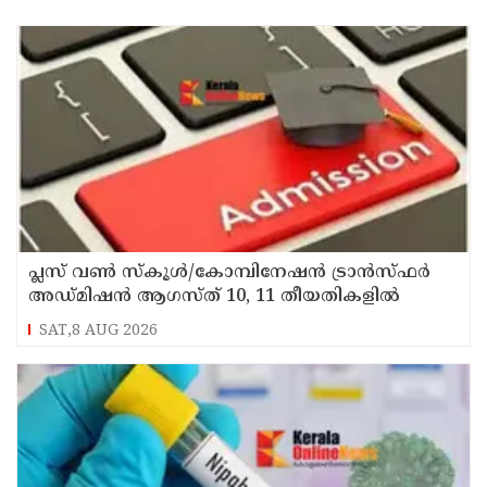
പ്ലസ് വൺ സ്‌കൂൾ/കോമ്പിനേഷൻ ട്രാൻസ്ഫർ
അഡ്മിഷൻ ആഗസ്ത് 10, 11 തീയതികളിൽ
SAT,8 AUG 2026