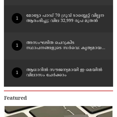
മോട്ടോ പാഡ് 70 ഗ്രൂവ് ടാബ്ലെറ്റ് വില്പന
ആരംഭിച്ചു; വില 32,999 രൂപ മുതൽ
അസംഘടിത ചെറുകിട
സ്ഥാപനങ്ങളുടെ സർവെ: കൃത്യമായ
വിവരങ്ങൾ നൽകണമെന്ന് മുഖ്യമന്ത്രി
വി ഡി സതീശൻ
ആധാറിൽ സൗജന്യമായി ഇ-മെയിൽ
വിലാസം ചേർക്കാം
Featured