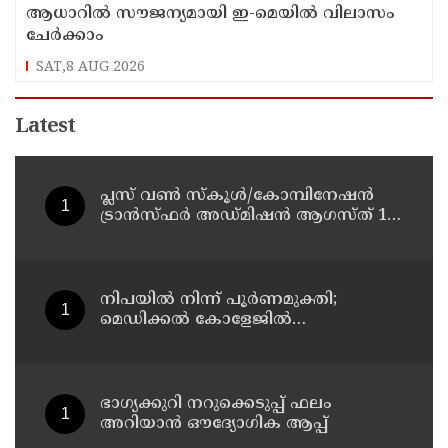
ആധാറിൽ സൗജന്യമായി ഇ-മെയിൽ വിലാസം
ചേർക്കാം
SAT,8 AUG 2026
Latest
പ്ലസ് വൺ സ്‌കൂൾ/കോമ്പിനേഷൻ
ട്രാൻസ്ഫർ അഡ്മിഷൻ ആഗസ്ത് 10,
11 തീയതികളിൽ
നിപയിൽ നിന്ന് പൂർണമുക്തി;
മെഡിക്കൽ കോളേജിൽ
ചികിത്സയിലിരുന്ന 43കാരൻ
വീട്ടിലേക്ക് മടങ്ങി
ഭാഗ്യക്കുറി നറുക്കെടുപ്പ് ഫലം
അറിയാൻ ഔദ്യോഗിക ആപ്പ്