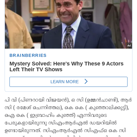
പി വി (പിണറായി വിജയൻ), ഒ സി (ഉമ്മൻചാണ്ടി), ആർ
സി ( രമേശ് ചെന്നിത്തല), കെ കെ ( കുഞ്ഞാലിക്കുട്ടി),
ഐ കെ ( ഇബ്രാഹിം കുഞ്ഞ്) എന്നിവരുടെ
പേരുകളായിരുന്നു സിഎംആർഎൽ ഡയറിയിൽ
ഉണ്ടായിരുന്നത്. സിഎംആർഎൽ സിഎഫ്ഒ കെ സി