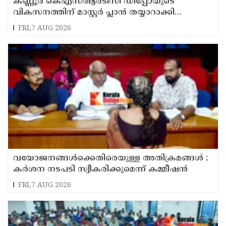
കണ്ണൂർ കെഎസ്ആർടിസി ഡിപ്പോയുടെ
വികസനത്തിന് മാസ്റ്റർ പ്ലാൻ തയ്യാറാക്കി
സമർപ്പിക്കും : ടി ഒ മോഹനൻ എം എൽ എ
FRI,7 AUG 2026
വയോജനങ്ങൾക്കെതിരെയുള്ള അതിക്രമങ്ങൾ ;
കർശന നടപടി സ്വീകരിക്കുമെന്ന് കമ്മീഷൻ
FRI,7 AUG 2026