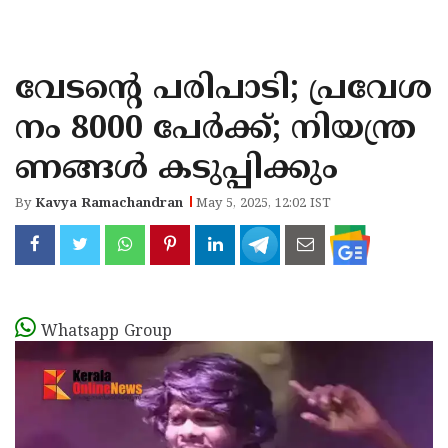
KOZHIKODE
WAYANAD
വേടന്റെ പരിപാടി; പ്രവേശ
KANNUR
നം 8000 പേർക്ക്; നിയന്ത്ര
KASARAGOD
ണങ്ങൾ കടുപ്പിക്കും
By
Kavya Ramachandran
May 5, 2025, 12:02 IST
Whatsapp Group