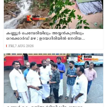
കണ്ണൂർ ചെമ്പേരിയിലും അയ്യൻകുന്നിലും
റെക്കോർഡ് മഴ ; ഉദയഗിരിയിൽ നേരിയ
ഉരുൾപൊട്ടൽ; 13 പേരെ ക്യാമ്പിലേക്ക് മാറ്റി
FRI,7 AUG 2026