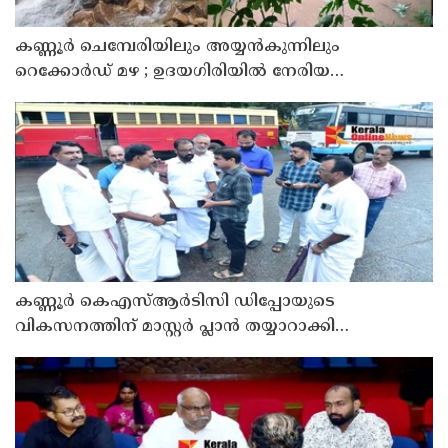
കണ്ണൂർ ചെമ്പേരിയിലും അയ്യൻകുന്നിലും
റെക്കോർഡ് മഴ ; ഉദയഗിരിയിൽ നേരിയ
ഉരുൾപൊട്ടൽ; 13 പേരെ ക്യാമ്പിലേക്ക് മാറ്റി
കണ്ണൂർ കെഎസ്ആർടിസി ഡിപ്പോയുടെ
വികസനത്തിന് മാസ്റ്റർ പ്ലാൻ തയ്യാറാക്കി
സമർപ്പിക്കും : ടി ഒ മോഹനൻ എം എൽ എ