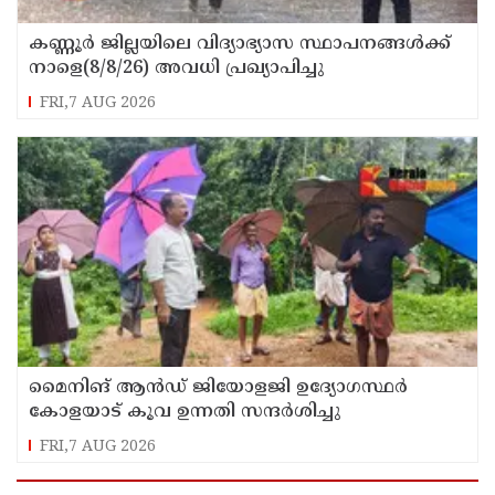
കണ്ണൂർ ജില്ലയിലെ വിദ്യാഭ്യാസ സ്ഥാപനങ്ങള്‍ക്ക്
നാളെ(8/8/26) അവധി പ്രഖ്യാപിച്ചു
FRI,7 AUG 2026
മൈനിങ് ആൻഡ്​ ജിയോളജി ഉദ്യോഗസ്ഥർ
കോളയാട് കൂവ ഉന്നതി സന്ദർശിച്ചു
FRI,7 AUG 2026