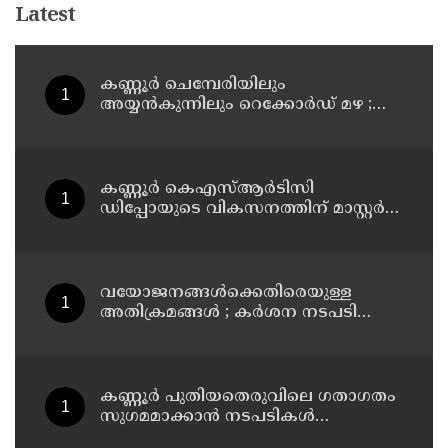
Latest
കണ്ണൂർ ചെമ്പേരിയിലും
അയ്യൻകുന്നിലും റെക്കോർഡ് മഴ ;
ഉദയഗിരിയിൽ നേരിയ ഉരുൾപൊട്ടൽ;
13 പേരെ ക്യാമ്പിലേക്ക് മാറ്റി
കണ്ണൂർ കെഎസ്ആർടിസി
ഡിപ്പോയുടെ വികസനത്തിന് മാസ്റ്റർ
പ്ലാൻ തയ്യാറാക്കി സമർപ്പിക്കും : ടി ഒ
മോഹനൻ എം എൽ എ
വയോജനങ്ങൾക്കെതിരെയുള്ള
അതിക്രമങ്ങൾ ; കർശന നടപടി
സ്വീകരിക്കുമെന്ന് കമ്മീഷൻ
കണ്ണൂർ പുതിയതെരുവിലെ ഗതാഗതം
സുഗമമാക്കാന്‍ നടപടികള്‍
സ്വീകരിക്കും