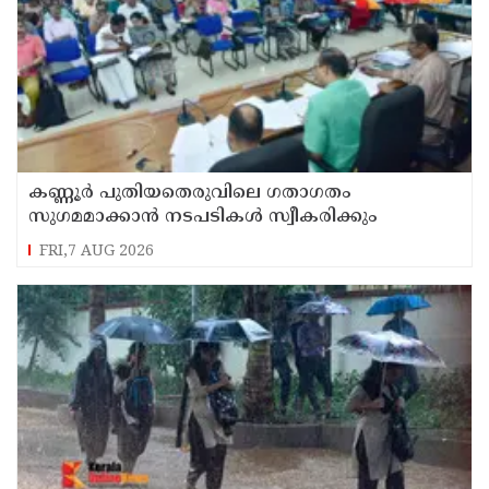
കണ്ണൂർ പുതിയതെരുവിലെ ഗതാഗതം
സുഗമമാക്കാന്‍ നടപടികള്‍ സ്വീകരിക്കും
FRI,7 AUG 2026