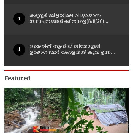
കണ്ണൂർ ജില്ലയിലെ വിദ്യാഭ്യാസ
സ്ഥാപനങ്ങള്‍ക്ക് നാളെ(8/8/26)
അവധി പ്രഖ്യാപിച്ചു
മൈനിങ് ആൻഡ്​ ജിയോളജി
ഉദ്യോഗസ്ഥർ കോളയാട് കൂവ ഉന്നതി
സന്ദർശിച്ചു
Featured