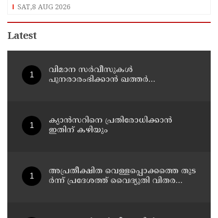
SAT,8 AUG 2026
Latest
വിമാന സര്‍വീസുകള്‍
പുനരാരംഭിക്കാന്‍ ഖത്തര്‍
എയര്‍വേയ്‌സ്
ക്യാൻസറിനെ പ്രതിരോധിക്കാൻ
ഇതിന് കഴിയും
അ​പ്ര​തീ​ക്ഷി​ത വെ​ള്ള​പ്പൊ​ക്ക​ത്തെ തു​ട​
ർ​ന്ന് പ്ര​ദേ​ശ​ത്ത് വൈ​ദ്യു​തി വി​ത​ര​ണം
ത​ട​സ്സ​പ്പെ​ട്ടു ; ഓക്സിജൻ
കോൺസെൻട്രേറ്റർ നിലച്ച് രോഗി
മരിച്ചു