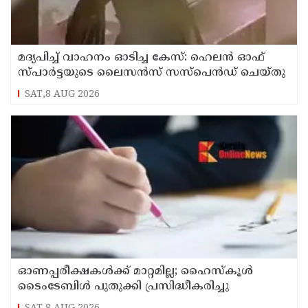
മദ്യപിച്ച് വാഹനം ഓടിച്ച കേസ്: ഹെലൻ ഓഫ്
സ്പാർട്ടയുടെ ലൈസൻസ് സസ്പെൻഡ് ചെയ്തു
SAT,8 AUG 2026
ഓണപ്പരീക്ഷകള്‍ക്ക് മാറ്റമില്ല; ഹൈസ്കൂള്‍
ടൈംടേബിള്‍ പുതുക്കി പ്രസിദ്ധീകരിച്ചു