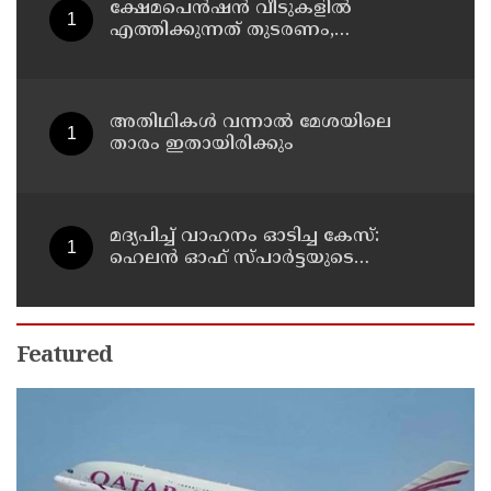
ക്ഷേമപെൻഷൻ വീടുകളിൽ
എത്തിക്കുന്നത് തുടരണം,
സവർക്കറെ മഹത്വവത്കരിക്കുന്നതും
വന്ദേമാതരം മുഴുവൻ ചൊല്ലുന്നതും
ആർഎസ്എസ് അജൻഡയെന്ന്
പ്രതിപക്ഷ നേതാവ് പിണറായി
അതിഥികൾ വന്നാൽ മേശയിലെ
വിജയൻ
താരം ഇതായിരിക്കും
മദ്യപിച്ച് വാഹനം ഓടിച്ച കേസ്:
ഹെലൻ ഓഫ് സ്പാർട്ടയുടെ
ലൈസൻസ് സസ്പെൻഡ് ചെയ്തു
Featured