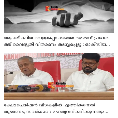
അ​പ്ര​തീ​ക്ഷി​ത വെ​ള്ള​പ്പൊ​ക്ക​ത്തെ തു​ട​ർ​ന്ന് പ്ര​ദേ​ശ​
ത്ത് വൈ​ദ്യു​തി വി​ത​ര​ണം ത​ട​സ്സ​പ്പെ​ട്ടു ; ഓക്സിജൻ
കോൺസെൻട്രേറ്റർ നിലച്ച് രോഗി മരിച്ചു
ക്ഷേമപെൻഷൻ വീടുകളിൽ എത്തിക്കുന്നത്
തുടരണം, സവർക്കറെ മഹത്വവത്കരിക്കുന്നതും