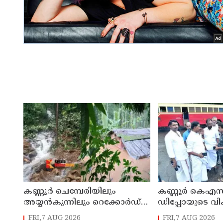
കണ്ണൂർ ചെമ്പേരിയിലും
കണ്ണൂർ കെഎസ
അയ്യൻകുന്നിലും റെക്കോർഡ്
ഡിപ്പോയുടെ വ
മഴ ; ഉദയഗിരിയിൽ നേരിയ
മാസ്റ്റർ പ്ലാൻ തയ
FRI,7 AUG 2026
FRI,7 AUG 2026