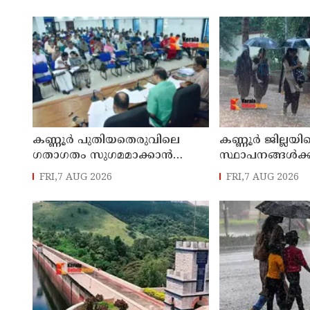
ഉരുൾപൊട്ടൽ; 13 പേരെ
സമർപ്പിക്കും :
ക്യാമ്പിലേക്ക് മാറ്റി
എം എൽ എ
കണ്ണൂർ പുതിയതെരുവിലെ
കണ്ണൂർ ജില്ലയില
ഗതാഗതം സുഗമമാക്കാന്‍
സ്ഥാപനങ്ങള്‍ക്ക
നടപടികള്‍ സ്വീകരിക്കും
അവധി പ്രഖ്യാപിച
FRI,7 AUG 2026
FRI,7 AUG 2026