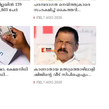
ില്ലയിൽ 139
പരമ്പരാഗത നെയ്ത്തുകാരെ
803 പേര്‍
സംരക്ഷിച്ച് കൈത്തറി
മേഖലയുടെ
FRI,7 AUG 2026
ആധുനികവത്കരണം
സാധ്യമാക്കും: ഡെപ്യൂട്ടി
സ്പീക്കർ ഷാനിമോൾ ഉസ്മാൻ
ഷാ, ക്ഷേമനിധി
കാണാതായ മത്സ്യത്തൊഴിലാളി
ഡി
ഷിജിന്റെ വീട് സിപിഐഎം
നൽകും
സംസ്ഥാന സെക്രട്ടറി എം.വി.
FRI,7 AUG 2026
ഗോവിന്ദൻ സന്ദർശിച്ചു