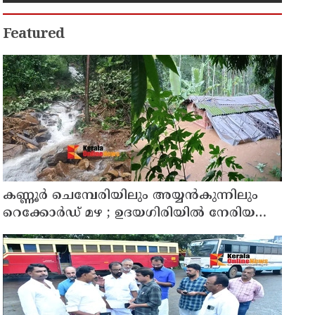
Featured
കണ്ണൂർ ചെമ്പേരിയിലും അയ്യൻകുന്നിലും
റെക്കോർഡ് മഴ ; ഉദയഗിരിയിൽ നേരിയ
ഉരുൾപൊട്ടൽ; 13 പേരെ ക്യാമ്പിലേക്ക് മാറ്റി