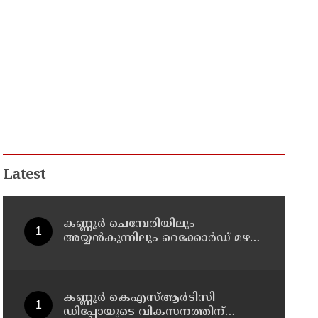
Latest
കണ്ണൂർ ചെമ്പേരിയിലും
അയ്യൻകുന്നിലും റെക്കോർഡ് മഴ ;
ഉദയഗിരിയിൽ നേരിയ
ഉരുൾപൊട്ടൽ; 13 പേരെ
ക്യാമ്പിലേക്ക് മാറ്റി
കണ്ണൂർ കെഎസ്ആർടിസി
ഡിപ്പോയുടെ വികസനത്തിന്