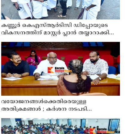
കണ്ണൂർ കെഎസ്ആർടിസി ഡിപ്പോയുടെ
വികസനത്തിന് മാസ്റ്റർ പ്ലാൻ തയ്യാറാക്കി
സമർപ്പിക്കും : ടി ഒ മോഹനൻ എം എൽ എ
വയോജനങ്ങൾക്കെതിരെയുള്ള
അതിക്രമങ്ങൾ ; കർശന നടപടി
സ്വീകരിക്കുമെന്ന് കമ്മീഷൻ