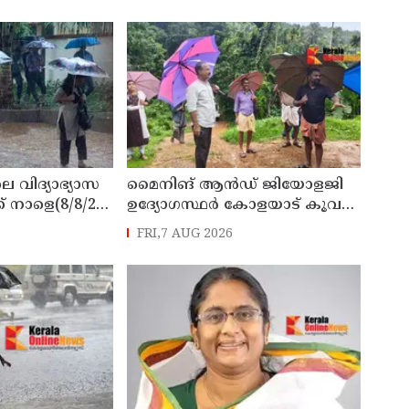
 ടി ഒ മോഹനൻ
കമ്മീഷൻ
െ വിദ്യാഭ്യാസ
മൈനിങ് ആൻഡ്​ ജിയോളജി
് നാളെ(8/8/26)
ഉദ്യോഗസ്ഥർ കോളയാട് കൂവ
്ചു
ഉന്നതി സന്ദർശിച്ചു
FRI,7 AUG 2026