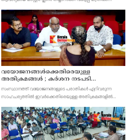
സമർപ്പിക്കുമെന്ന് അഡ്വ.ടി ഒ മോഹനൻ എംഎൽഎ
അറിയിച്ചു. ഡിപ്പോയ്ക്ക് നാല് ഏക്കറിൽ അധികം വരുന്ന
സ്ഥലമുണ്ട്
വയോജനങ്ങൾക്കെതിരെയുള്ള
അതിക്രമങ്ങൾ ; കർശന നടപടി
സ്വീകരിക്കുമെന്ന് കമ്മീഷൻ
സംസ്ഥാനത്ത് വയോജനങ്ങളുടെ പരാതികൾ ഏറിവരുന്ന
സാഹചര്യത്തിൽ ഇവർക്കെതിരെയുള്ള അതിക്രമങ്ങളിൽ
കർശന നടപടി സ്വീകരിക്കുമെന്ന് വയോജന കമ്മീഷൻ
ചെയർമാൻ അഡ്വ. കെ. സോമപ്രസാദ്.