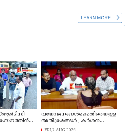
്ആർടിസി
വയോജനങ്ങൾക്കെതിരെയുള്ള
ികസനത്തിന്
അതിക്രമങ്ങൾ ; കർശന
്യാറാക്കി
നടപടി സ്വീകരിക്കുമെന്ന്
FRI,7 AUG 2026