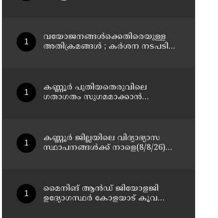
മാസ്റ്റർ പ്ലാൻ തയ്യാറാക്കി
സമർപ്പിക്കും : ടി ഒ മോഹനൻ എം
എൽ എ
വയോജനങ്ങൾക്കെതിരെയുള്ള
അതിക്രമങ്ങൾ ; കർശന നടപടി
സ്വീകരിക്കുമെന്ന് കമ്മീഷൻ
കണ്ണൂർ പുതിയതെരുവിലെ
ഗതാഗതം സുഗമമാക്കാന്‍
നടപടികള്‍ സ്വീകരിക്കും
കണ്ണൂർ ജില്ലയിലെ വിദ്യാഭ്യാസ
സ്ഥാപനങ്ങള്‍ക്ക് നാളെ(8/8/26)
അവധി പ്രഖ്യാപിച്ചു
മൈനിങ് ആൻഡ്​ ജിയോളജി
ഉദ്യോഗസ്ഥർ കോളയാട് കൂവ
ഉന്നതി സന്ദർശിച്ചു