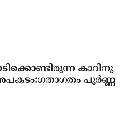
ടിക്കൊണ്ടിരുന്ന കാറിനു
 അപകടം:ഗതാഗതം പൂർണ്ണ