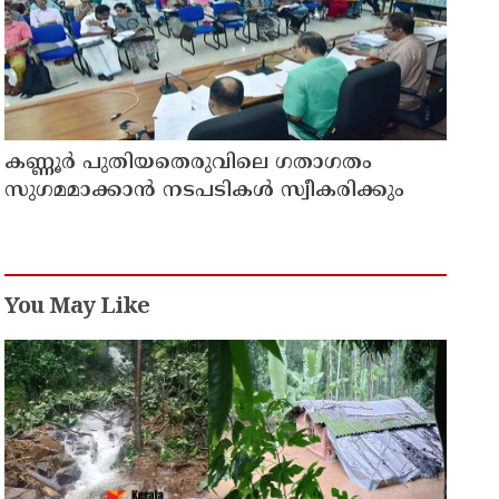
കണ്ണൂർ പുതിയതെരുവിലെ ഗതാഗതം
സുഗമമാക്കാന്‍ നടപടികള്‍ സ്വീകരിക്കും
You May Like