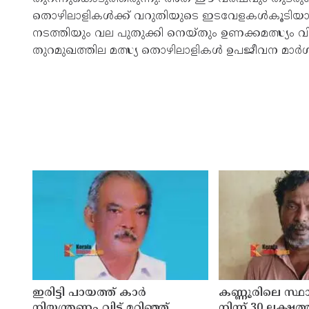
തൊഴിലാളികൾക്ക് വറുതിയുടെ ഇടവേളകൾകൂടിയാണ് '
നടത്തിയും വല പുതുക്കി നെയ്തും ഉണക്കമത്സ്യം വി
തുറമുഖത്തില മത്സ്യ തൊഴിലാളികൾ ഉപജീവന മാർഗം
ഇരിട്ടി പായത്ത് കാർ
കണ്ണൂരിലെ സ്
നിയന്ത്രണം വിട്ട് മറിഞ്ഞ്
നിന്ന് 30 ലക്ഷത്