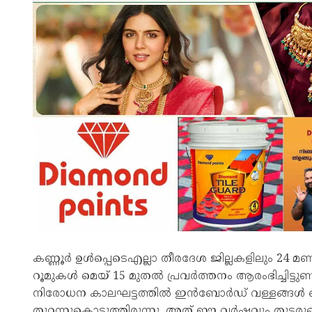
കണ്ണൂർ ഉൾപ്പെടെഎല്ലാ തീരദേശ ജില്ലകളിലും 24 മണിക്
റൂമുകള്‍ മെയ് 15 മുതല്‍ പ്രവര്‍ത്തനം ആരംഭിച്ചിട്ട
നിരോധന കാലഘട്ടത്തിൽ ഇൻബോർഡ് വള്ളങ്ങൾ ഒഴി
തുറന്നുകൊടുത്തിരുന്നു. അത് ഈ വർഷവും തുടരുമെന്ന