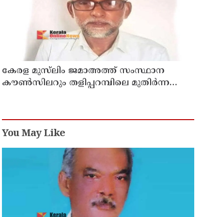
കേരള മുസ്‌ലിം ജമാഅത്ത് സംസ്ഥാന
കൗൺസിലറും തളിപ്പറമ്പിലെ മുതിർന്ന
മാധ്യമ പ്രവർത്തകനുമായ ബി എ അലി
മൊഗ്രാൽ നിര്യാതനായി
You May Like