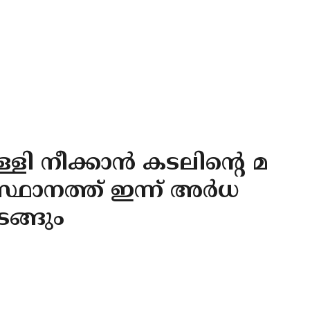
ളി നീക്കാൻ കടലിൻ്റെ മ
സ്ഥാനത്ത് ഇന്ന് അർധ
ടങ്ങും