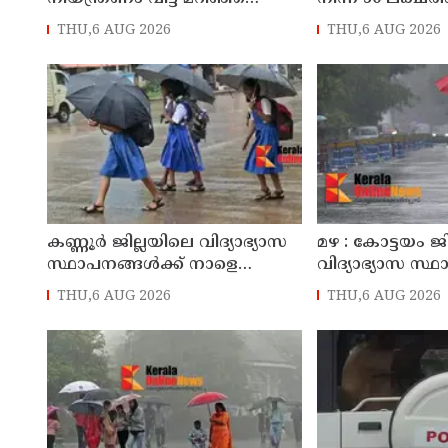
തളിപ്പറമ്പിലെ ആദ്യ കാല
മോഷണം: തമിഴ്‌
THU,6 AUG 2026
THU,6 AUG 2026
കോണ്‍ഗ്രസ് നേതാവ് മരിച്ചു
സ്വദേശിയായ 
തെങ്കാശിയിൽ 
കണ്ണൂർ ജില്ലയിലെ വിദ്യാഭ്യാസ
മഴ : കോട്ടയം ജ
സ്ഥാപനങ്ങള്‍ക്ക് നാളെ
വിദ്യാഭ്യാസ സ്
(07/08/2026), അവധി
നാളെ അവധി
THU,6 AUG 2026
THU,6 AUG 2026