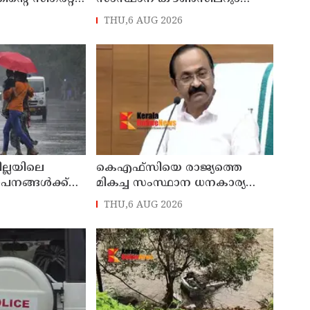
നാട്
തളിപ്പറമ്പിലെ മുതിർന്ന മാധ്യമ
THU,6 AUG 2026
സെയിൽസ്മാൻ
പ്രവർത്തകനുമായ ബി എ
പിടിയിൽ
അലി മൊഗ്രാൽ നിര്യാതനായി
ില്ലയിലെ
കെഎഫ്‌സിയെ രാജ്യത്തെ
ഥാപനങ്ങൾക്ക്
മികച്ച സംസ്ഥാന ധനകാര്യ
സ്ഥാപനമാക്കും: മുഖ്യമന്ത്രി വി
THU,6 AUG 2026
ഡി സതീശൻ