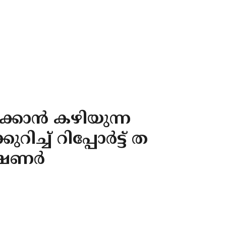
്കാൻ കഴിയുന്ന
്ച്‌ റിപ്പോർട്ട് ത
മീഷണർ