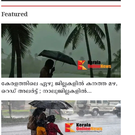
Featured
കേരളത്തിലെ ഏഴു ജില്ലകളിൽ കനത്ത മഴ,
റെഡ് അലർട്ട് ; നാലുജില്ലകളിൽ
കടലാക്രമണത്തിന് സാധ്യത