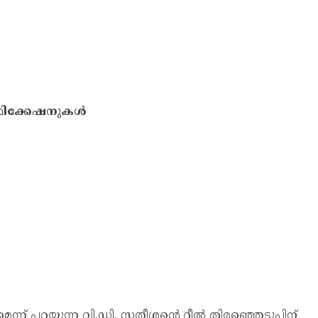
ിഫിക്കേഷനുകള്‍
 പറയുന്ന വി.ഡി. സതീശന്റെ റീല്‍ തിരഞ്ഞെടുപ്പിന്