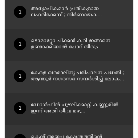
അധ്യാപികമാര്‍ പ്രതികളായ
ലഹരിക്കേസ് ; നിർണായക
ചാറ്റുകളും ചിത്രങ്ങളും അന്വേഷണ
സംഘത്തിന്
ടൊമാറ്റോ ചിക്കൻ കറി ഇങ്ങനെ
ഉണ്ടാക്കിയാൽ ചോറ് തീരും
കേരള ഖരമാലിന്യ പരിപാലന പദ്ധതി ;
ആന്തൂർ നഗരസഭ സന്ദർശിച്ച് ലോക
ബാങ്ക് പ്രതിനിധികൾ
ഡോള്‍ഫിന്‍ ചുഴലിക്കാറ്റ്; കണ്ണൂരിൽ
ഇന്ന് അതി തീവ്ര മഴ,
മത്സ്യതൊഴിലാളികൾക്കും
നിയന്ത്രണം
കെന്റ് അയ്യപ്പ ക്ഷേത്രത്തിന്റെ