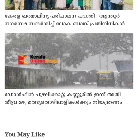
കേരള ഖരമാലിന്യ പരിപാലന പദ്ധതി ; ആന്തൂർ
നഗരസഭ സന്ദർശിച്ച് ലോക ബാങ്ക് പ്രതിനിധികൾ
ഡോള്‍ഫിന്‍ ചുഴലിക്കാറ്റ്; കണ്ണൂരിൽ ഇന്ന് അതി
തീവ്ര മഴ, മത്സ്യതൊഴിലാളികൾക്കും നിയന്ത്രണം
You May Like