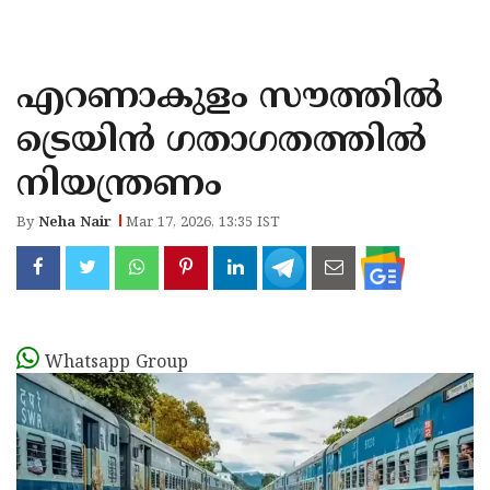
KOZHIKODE
WAYANAD
എറണാകുളം സൗത്തിൽ
KANNUR
ട്രെയിൻ ഗതാഗതത്തിൽ
KASARAGOD
നിയന്ത്രണം
By
Neha Nair
Mar 17, 2026, 13:35 IST
Whatsapp Group