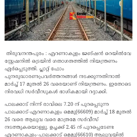
തിരുവനന്തപുരം : എറണാകുളം ജങ്ഷൻ റെയിൽവേ
സ്റ്റേഷനിൽ ട്രെയിൻ ഗതാഗതത്തിൽ നിയന്ത്രണം
ഏർപ്പെടുത്തി. പ്ലാറ്റ് ഫോം
പുനരുദ്ധാരണപ്രവർത്തനങ്ങൾ നടക്കുന്നതിനാൽ
മാർച്ച് 17 മുതൽ 26 വരെയാണ് നിയന്ത്രണം. ഇതോടെ
നിരവധി സർവീസുകൾ ഭാഗികമായി റദ്ദാക്കി.
പാലക്കാട് നിന്ന് രാവിലെ 7.20 ന് പുറപ്പെടുന്ന
പാലക്കാട്-എറണാകുളം മെമു(66609) മാർച്ച് 18 മുതൽ
26 വരെ ആലുവ വരെ മാത്രമേ സർവീസ്
നടത്തുകയൊള്ളു. ഉച്ചക്ക് 2.45 ന് പുറപ്പെടേണ്ട
എറണാകുളം-പാലക്കാട് മെമു(66610) ആലുവയിൽ