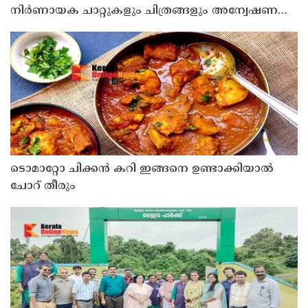
നിർണായക ചാറ്റുകളും ചിത്രങ്ങളും അന്വേഷണ
സംഘത്തിന്
ടൊമാറ്റോ ചിക്കൻ കറി ഇങ്ങനെ ഉണ്ടാക്കിയാൽ
ചോറ് തീരും