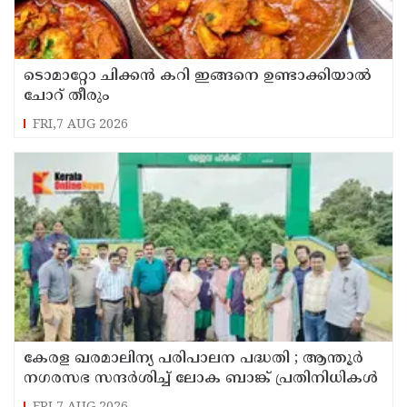
ടൊമാറ്റോ ചിക്കൻ കറി ഇങ്ങനെ ഉണ്ടാക്കിയാൽ
ചോറ് തീരും
FRI,7 AUG 2026
കേരള ഖരമാലിന്യ പരിപാലന പദ്ധതി ; ആന്തൂർ
നഗരസഭ സന്ദർശിച്ച് ലോക ബാങ്ക് പ്രതിനിധികൾ