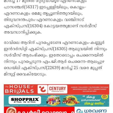
മാർച്ച് 17 മുതൽ ഗുരുവായൂർ-എറണാകുളം
പാസഞ്ചർ(56317) ഇടപ്പള്ളിയിലും, കൊല്ലം-
എറണാകുളം മെമു തൃപ്പൂണിത്തുറയിലും,
തിരുവനന്തപുരം-എറണാകുളം വഞ്ചിനാട്
എക്സ്പ്രസ്(16304) കോട്ടയത്തുമാണ് സർവീസ്
അവസാനിപ്പിക്കുക.
രാവിലെ ആറിന് പുറപ്പെടേണ്ട എറണാകുളം-കണ്ണൂർ
ഇൻറർസിറ്റി എക്സ്പ്രസ്(16305) ആലുവയിൽ നിന്നും
സർവീസ് ആരംഭിക്കും. ഇതോടൊപ്പം ചെന്നൈയിൽ
നിന്നും പുറപ്പെടുന്ന എം.ജി.ആർ ചെന്നൈ-ആലപ്പുഴ
ഡെയ്‍ലി എക്സ്പ്രസ്(22639) മാർച്ച് 25 വരെ മുപ്പത്
മിനുറ്റ് വൈകിയോടും.