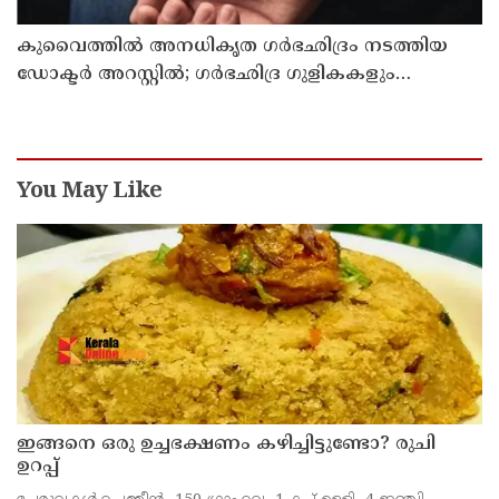
കുവൈത്തില്‍ അനധികൃത ഗര്‍ഭഛിദ്രം നടത്തിയ
ഡോക്ടര്‍ അറസ്റ്റില്‍; ഗര്‍ഭഛിദ്ര ഗുളികകളും
പിടിച്ചെടുത്തു
You May Like
ഇങ്ങനെ ഒരു ഉച്ചഭക്ഷണം കഴിച്ചിട്ടുണ്ടോ? രുചി
ഉറപ്പ്