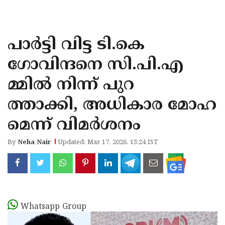
KOZHIKODE
WAYANAD
പാർട്ടി വിട്ട ടി.കെ
KANNUR
ഗോവിന്ദനെ സി.പി.എ
KASARAGOD
മ്മിൽ നിന്ന് പുറ
ത്താക്കി, അധികാര മോഹ
മെന്ന് വിമർശനം
By
Neha Nair
Updated: Mar 17, 2026, 13:24 IST
Whatsapp Group