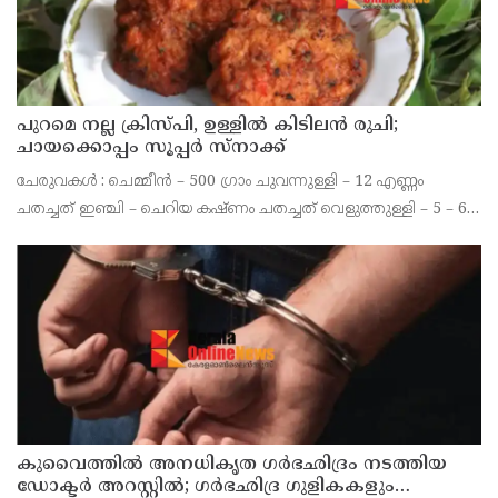
പുറമെ നല്ല ക്രിസ്പി, ഉള്ളിൽ കിടിലൻ രുചി;
ചായക്കൊപ്പം സൂപ്പർ സ്നാക്ക്
ചേരുവകൾ : ചെമ്മീൻ – 500 ഗ്രാം ചുവന്നുള്ളി – 12 എണ്ണം
ചതച്ചത് ഇഞ്ചി – ചെറിയ കഷ്ണം ചതച്ചത് വെളുത്തുള്ളി – 5 – 6
അല്ലി നാടൻ പച്ചമുളക് – 4 എണ്ണം എരിവുള്ളത് ചതച്ചമുളക് – ഒരു
ടീസ്പൂൺ പെരുംജീരകം – 1/ 4 ടീസ്
കുവൈത്തില്‍ അനധികൃത ഗര്‍ഭഛിദ്രം നടത്തിയ
ഡോക്ടര്‍ അറസ്റ്റില്‍; ഗര്‍ഭഛിദ്ര ഗുളികകളും