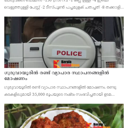
ചേരുവകൾ ചെമ്മീൻ -150 ഗ്രാം റവ -1 കപ്പ് ഉള്ളി -4 ഇഞ്ചി
വെളുത്തുള്ളി പേസ്റ്റ് -2 ടീസ്പൂൺ പച്ചമുളക് ചതച്ചത് -8 തക്കാളി
-2 ചുവന്ന മുളക് പൗഡി -1 ടീസ്പൂൺ മഞ്ഞൾ പൊടി -1/2
ടീസ്പൂൺ ഗരം മസാല -1/2 ടീസ്പൂൺ മല്ലി
ഗുരുവായൂരിൽ രണ്ട് വ്യാപാര സ്ഥാപനങ്ങളിൽ
മോഷണം
ഗുരുവായൂരിൽ രണ്ട് വ്യാപാര സ്ഥാപനങ്ങളിൽ മോഷണം. രണ്ടു
കടകളിലുമായി 35,000 രൂപയുടെ നഷ്ടം സംഭവിച്ചതായി ഉടമ
പറഞ്ഞു.