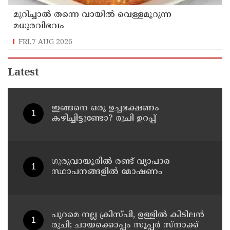
മുറിച്ചാൽ തന്നെ വായിൽ വെള്ളമൂറുന്ന
മധുരവിഭവം
FRI,7 AUG 2026
Latest
ഇങ്ങനെ ഒരു ഉച്ചഭക്ഷണം
കഴിച്ചിട്ടുണ്ടോ? രുചി ഉറപ്പ്
ഗുരുവായൂരിൽ രണ്ട് വ്യാപാര
സ്ഥാപനങ്ങളിൽ മോഷണം
പുറമെ നല്ല ക്രിസ്പി, ഉള്ളിൽ കിടിലൻ
രുചി; ചായക്കൊപ്പം സൂപ്പർ സ്നാക്ക്