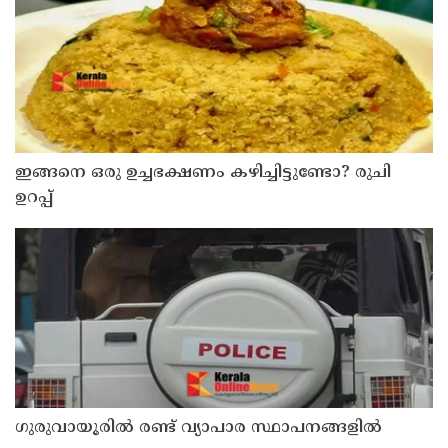
ഇങ്ങനെ ഒരു ഉച്ചഭക്ഷണം കഴിച്ചിട്ടുണ്ടോ? രുചി
ഉറപ്പ്
ഗുരുവായൂരിൽ രണ്ട് വ്യാപാര സ്ഥാപനങ്ങളിൽ