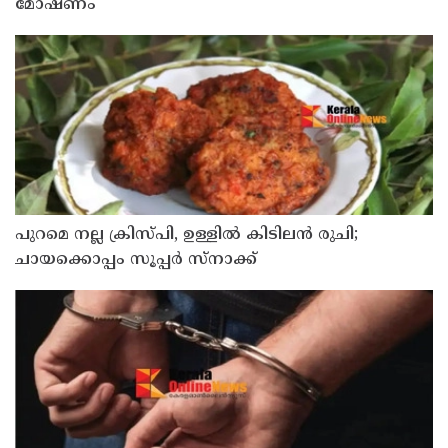
മോഷണം
പുറമെ നല്ല ക്രിസ്പി, ഉള്ളിൽ കിടിലൻ രുചി;
ചായക്കൊപ്പം സൂപ്പർ സ്നാക്ക്