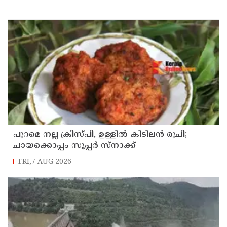
പുറമെ നല്ല ക്രിസ്പി, ഉള്ളിൽ കിടിലൻ രുചി;
ചായക്കൊപ്പം സൂപ്പർ സ്നാക്ക്
FRI,7 AUG 2026